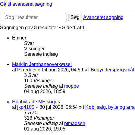
Gå til avanceret søgning
Søg
Avanceret søgning
Søgningen gav 3 resultater • Side
1
af
1
Emner
Svar
Visninger
Seneste indlæg
Märklin Jernbaneoverkørsel
af
Pt redder
»
04 aug 2026, 04:59
» i
Begynderspørgsmål
3
Svar
160
Visninger
Seneste indlæg
af
moppe
04 aug 2026, 18:59
Hobbytrade ME søges
af
jkp4100
»
30 jul 2026, 05:54
» i
Køb, salg, bytte og ar
7
Svar
313
Visninger
Seneste indlæg
af
ptmadsen
01 aug 2026, 19:05