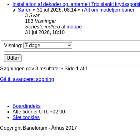
Installation af dekoder og lanterne i Trix slankt krydssporsk
af
Søren
»
31 jul 2026, 08:14
» i
Alt om modeljernbaner
3
Svar
183
Visninger
Seneste indlæg
af
moppe
31 jul 2026, 18:10
Visning:
Søgningen gav 3 resultater • Side
1
af
1
Gå til avanceret søgning
Boardindeks
Alle tider er
UTC+02:00
Slet cookies
Copyright Baneforum - Århus 2017