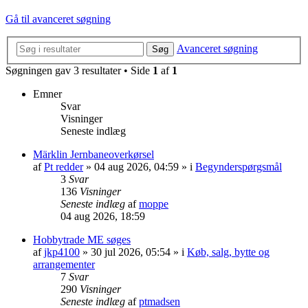
Gå til avanceret søgning
Avanceret søgning
Søg
Søgningen gav 3 resultater • Side
1
af
1
Emner
Svar
Visninger
Seneste indlæg
Märklin Jernbaneoverkørsel
af
Pt redder
»
04 aug 2026, 04:59
» i
Begynderspørgsmål
3
Svar
136
Visninger
Seneste indlæg
af
moppe
04 aug 2026, 18:59
Hobbytrade ME søges
af
jkp4100
»
30 jul 2026, 05:54
» i
Køb, salg, bytte og
arrangementer
7
Svar
290
Visninger
Seneste indlæg
af
ptmadsen