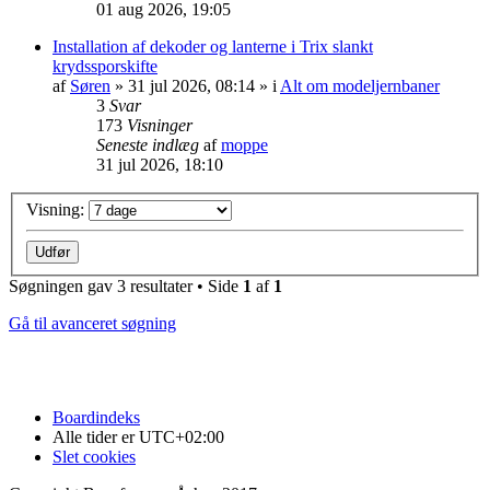
01 aug 2026, 19:05
Installation af dekoder og lanterne i Trix slankt
krydssporskifte
af
Søren
»
31 jul 2026, 08:14
» i
Alt om modeljernbaner
3
Svar
173
Visninger
Seneste indlæg
af
moppe
31 jul 2026, 18:10
Visning:
Søgningen gav 3 resultater • Side
1
af
1
Gå til avanceret søgning
Boardindeks
Alle tider er
UTC+02:00
Slet cookies