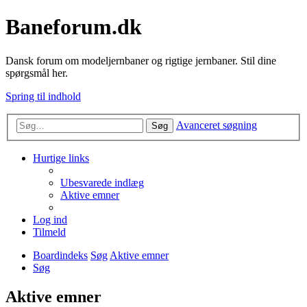
Baneforum.dk
Dansk forum om modeljernbaner og rigtige jernbaner. Stil dine
spørgsmål her.
Spring til indhold
Avanceret søgning
Søg
Hurtige links
Ubesvarede indlæg
Aktive emner
Log ind
Tilmeld
Boardindeks
Søg
Aktive emner
Søg
Aktive emner