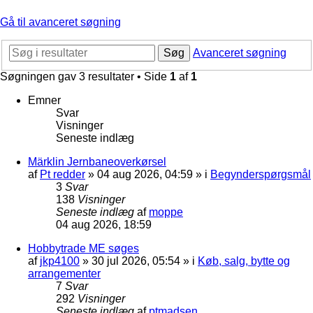
Gå til avanceret søgning
Søg
Avanceret søgning
Søgningen gav 3 resultater • Side
1
af
1
Emner
Svar
Visninger
Seneste indlæg
Märklin Jernbaneoverkørsel
af
Pt redder
»
04 aug 2026, 04:59
» i
Begynderspørgsmål
3
Svar
138
Visninger
Seneste indlæg
af
moppe
04 aug 2026, 18:59
Hobbytrade ME søges
af
jkp4100
»
30 jul 2026, 05:54
» i
Køb, salg, bytte og
arrangementer
7
Svar
292
Visninger
Seneste indlæg
af
ptmadsen