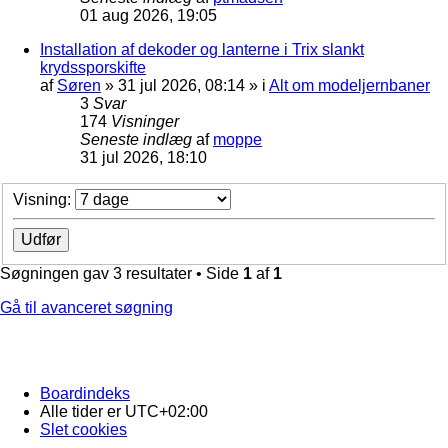
01 aug 2026, 19:05
Installation af dekoder og lanterne i Trix slankt
krydssporskifte
af
Søren
»
31 jul 2026, 08:14
» i
Alt om modeljernbaner
3
Svar
174
Visninger
Seneste indlæg
af
moppe
31 jul 2026, 18:10
Visning:
Søgningen gav 3 resultater • Side
1
af
1
Gå til avanceret søgning
Boardindeks
Alle tider er
UTC+02:00
Slet cookies