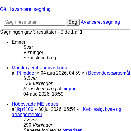
Gå til avanceret søgning
Søg
Avanceret søgning
Søgningen gav 3 resultater • Side
1
af
1
Emner
Svar
Visninger
Seneste indlæg
Märklin Jernbaneoverkørsel
af
Pt redder
»
04 aug 2026, 04:59
» i
Begynderspørgsmål
3
Svar
136
Visninger
Seneste indlæg
af
moppe
04 aug 2026, 18:59
Hobbytrade ME søges
af
jkp4100
»
30 jul 2026, 05:54
» i
Køb, salg, bytte og
arrangementer
7
Svar
290
Visninger
Seneste indlæg
af
ptmadsen