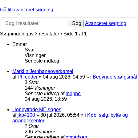
Gå til avanceret søgning
Søg
Avanceret søgning
Søgningen gav 3 resultater • Side
1
af
1
Emner
Svar
Visninger
Seneste indlæg
Märklin Jernbaneoverkørsel
af
Pt redder
»
04 aug 2026, 04:59
» i
Begynderspørgsmål
3
Svar
144
Visninger
Seneste indlæg
af
moppe
04 aug 2026, 18:59
Hobbytrade ME søges
af
jkp4100
»
30 jul 2026, 05:54
» i
Køb, salg, bytte og
arrangementer
7
Svar
296
Visninger
Seneste indlæg
af
ptmadsen