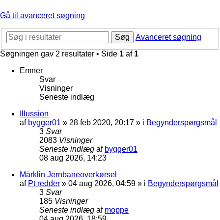
Gå til avanceret søgning
Søg
Avanceret søgning
Søgningen gav 2 resultater • Side
1
af
1
Emner
Svar
Visninger
Seneste indlæg
Illussion
af
bygger01
»
28 feb 2020, 20:17
» i
Begynderspørgsmål
3
Svar
2083
Visninger
Seneste indlæg
af
bygger01
08 aug 2026, 14:23
Märklin Jernbaneoverkørsel
af
Pt redder
»
04 aug 2026, 04:59
» i
Begynderspørgsmål
3
Svar
185
Visninger
Seneste indlæg
af
moppe
04 aug 2026, 18:59