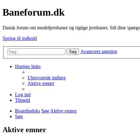
Baneforum.dk
Dansk forum om modeljernbaner og rigtige jernbaner. Stil dine spørgs
Spring til indhold
Avanceret søgning
Søg
Hurtige links
Ubesvarede indlæg
Aktive emner
Log ind
Tilmeld
Boardindeks
Søg
Aktive emner
Søg
Aktive emner