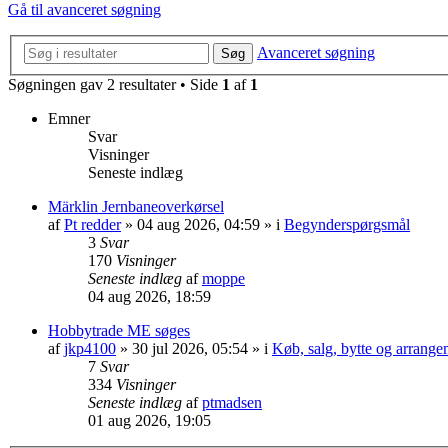
Gå til avanceret søgning
Avanceret søgning
Søg
Søgningen gav 2 resultater • Side
1
af
1
Emner
Svar
Visninger
Seneste indlæg
Märklin Jernbaneoverkørsel
af
Pt redder
»
04 aug 2026, 04:59
» i
Begynderspørgsmål
3
Svar
170
Visninger
Seneste indlæg
af
moppe
04 aug 2026, 18:59
Hobbytrade ME søges
af
jkp4100
»
30 jul 2026, 05:54
» i
Køb, salg, bytte og arrange
7
Svar
334
Visninger
Seneste indlæg
af
ptmadsen
01 aug 2026, 19:05