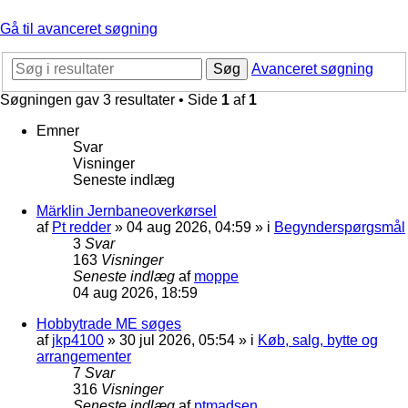
Gå til avanceret søgning
Søg
Avanceret søgning
Søgningen gav 3 resultater • Side
1
af
1
Emner
Svar
Visninger
Seneste indlæg
Märklin Jernbaneoverkørsel
af
Pt redder
»
04 aug 2026, 04:59
» i
Begynderspørgsmål
3
Svar
163
Visninger
Seneste indlæg
af
moppe
04 aug 2026, 18:59
Hobbytrade ME søges
af
jkp4100
»
30 jul 2026, 05:54
» i
Køb, salg, bytte og
arrangementer
7
Svar
316
Visninger
Seneste indlæg
af
ptmadsen