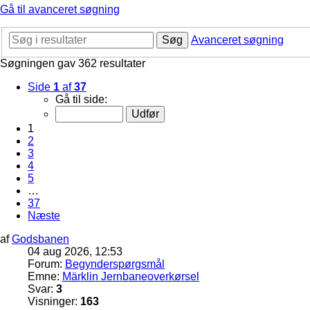
Gå til avanceret søgning
Søg
Avanceret søgning
Søgningen gav 362 resultater
Side
1
af
37
Gå til side:
1
2
3
4
5
…
37
Næste
af
Godsbanen
04 aug 2026, 12:53
Forum:
Begynderspørgsmål
Emne:
Märklin Jernbaneoverkørsel
Svar:
3
Visninger:
163