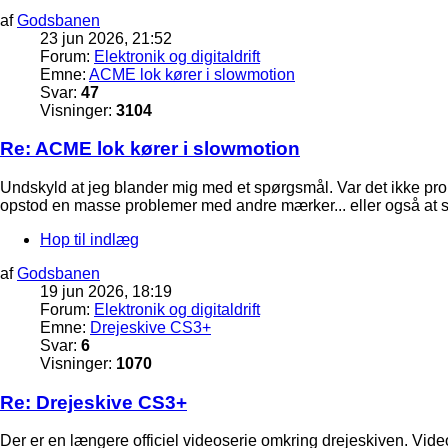
af
Godsbanen
23 jun 2026, 21:52
Forum:
Elektronik og digitaldrift
Emne:
ACME lok kører i slowmotion
Svar:
47
Visninger:
3104
Re: ACME lok kører i slowmotion
Undskyld at jeg blander mig med et spørgsmål. Var det ikke prob
opstod en masse problemer med andre mærker... eller også at sys
Hop til indlæg
af
Godsbanen
19 jun 2026, 18:19
Forum:
Elektronik og digitaldrift
Emne:
Drejeskive CS3+
Svar:
6
Visninger:
1070
Re: Drejeskive CS3+
Der er en længere officiel videoserie omkring drejeskiven. Vid