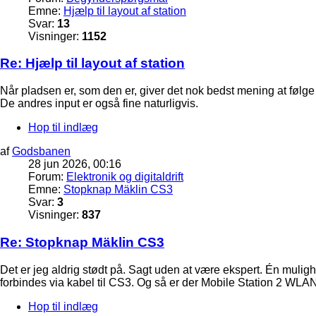
Emne:
Hjælp til layout af station
Svar:
13
Visninger:
1152
Re: Hjælp til layout af station
Når pladsen er, som den er, giver det nok bedst mening at følge
De andres input er også fine naturligvis.
Hop til indlæg
af
Godsbanen
28 jun 2026, 00:16
Forum:
Elektronik og digitaldrift
Emne:
Stopknap Mäklin CS3
Svar:
3
Visninger:
837
Re: Stopknap Mäklin CS3
Det er jeg aldrig stødt på. Sagt uden at være ekspert. Én mulighe
forbindes via kabel til CS3. Og så er der Mobile Station 2 WLAN
Hop til indlæg