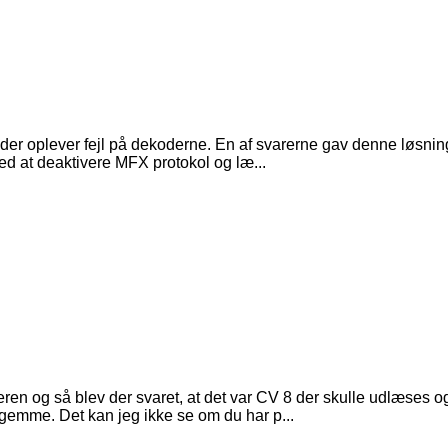
re der oplever fejl på dekoderne. En af svarerne gav denne løsnin
 ved at deaktivere MFX protokol og læ...
eren og så blev der svaret, at det var CV 8 der skulle udlæses og
gemme. Det kan jeg ikke se om du har p...