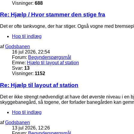
Visninger:
688
Re: Hjælp / Hvor stammer den stige fra
Det er ofte tankvogne, der har stiger. Også vogne med bremsepl
Hop til indlæg
af
Godsbanen
16 jul 2026, 22:54
Forum:
Begynderspørgsmål
Emne:
Hjælp til layout af station
Svar:
13
Visninger:
1152
Re: Hjælp til layout af station
Det er ikke strengt nødvendigt at have det øverste niveau i en bj
skyggebanegård, så togene, der forlader banegården kan gemme
Hop til indlæg
af
Godsbanen
13 jul 2026, 12:26
Forum:
Begynderspørgsmål