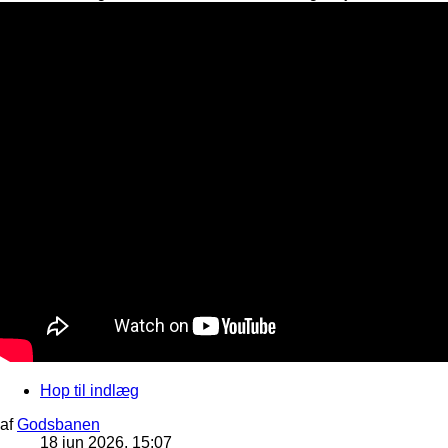
Hop til indlæg
af
Godsbanen
18 jun 2026, 15:07