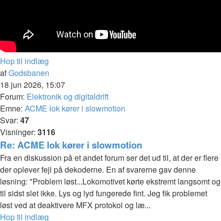
Hop til indlæg
af
Godsbanen
18 jun 2026, 15:07
Forum:
Elektronik og digitaldrift
Emne:
ACME lok kører i slowmotion
Svar:
47
Visninger:
3116
Re: ACME lok kører i slowmotion
Fra en diskussion på et andet forum ser det ud til, at der er flere
der oplever fejl på dekoderne. En af svarerne gav denne
løsning: "Problem løst...Lokomotivet kørte ekstremt langsomt og
til sidst slet ikke. Lys og lyd fungerede fint. Jeg fik problemet
løst ved at deaktivere MFX protokol og læ...
Hop til indlæg