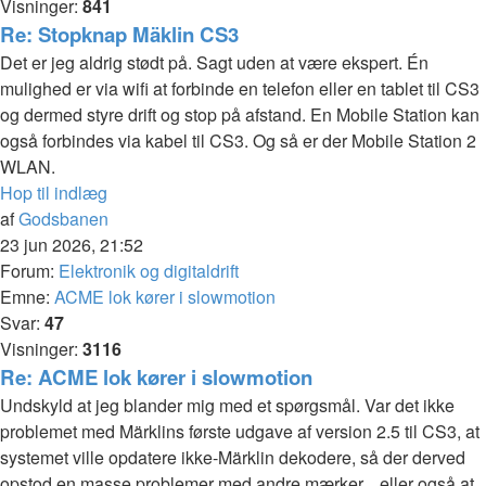
Visninger:
841
Re: Stopknap Mäklin CS3
Det er jeg aldrig stødt på. Sagt uden at være ekspert. Én
mulighed er via wifi at forbinde en telefon eller en tablet til CS3
og dermed styre drift og stop på afstand. En Mobile Station kan
også forbindes via kabel til CS3. Og så er der Mobile Station 2
WLAN.
Hop til indlæg
af
Godsbanen
23 jun 2026, 21:52
Forum:
Elektronik og digitaldrift
Emne:
ACME lok kører i slowmotion
Svar:
47
Visninger:
3116
Re: ACME lok kører i slowmotion
Undskyld at jeg blander mig med et spørgsmål. Var det ikke
problemet med Märklins første udgave af version 2.5 til CS3, at
systemet ville opdatere ikke-Märklin dekodere, så der derved
opstod en masse problemer med andre mærker... eller også at