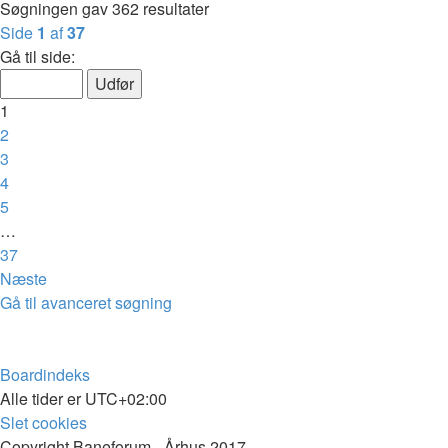
Søgningen gav 362 resultater
Side
1
af
37
Gå til side:
1
2
3
4
5
…
37
Næste
Gå til avanceret søgning
Boardindeks
Alle tider er
UTC+02:00
Slet cookies
Copyright Baneforum - Århus 2017