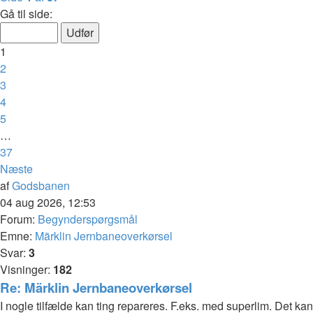
Gå til side:
1
2
3
4
5
…
37
Næste
af
Godsbanen
04 aug 2026, 12:53
Forum:
Begynderspørgsmål
Emne:
Märklin Jernbaneoverkørsel
Svar:
3
Visninger:
182
Re: Märklin Jernbaneoverkørsel
I nogle tilfælde kan ting repareres. F.eks. med superlim. Det kan