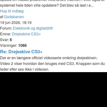
systemet hele tiden ville opdatere? Det blev så løst i e...
Hop til indlæg
af
Godsbanen
19 jun 2026, 18:19
Forum:
Elektronik og digitaldrift
Emne:
Drejeskive CS3+
Svar:
6
Visninger:
1086
Re: Drejeskive CS3+
Der er en længere officiel videoserie omkring drejeskiven.
Video 2 viser hvordan den bruges med CS3. Knappen som du
leder efter ses ikke i videoen.