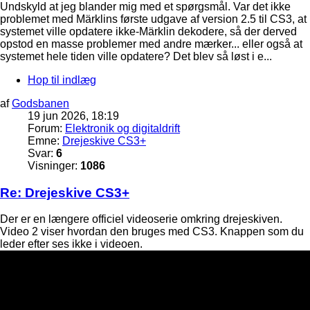
Undskyld at jeg blander mig med et spørgsmål. Var det ikke
problemet med Märklins første udgave af version 2.5 til CS3, at
systemet ville opdatere ikke-Märklin dekodere, så der derved
opstod en masse problemer med andre mærker... eller også at
systemet hele tiden ville opdatere? Det blev så løst i e...
Hop til indlæg
af
Godsbanen
19 jun 2026, 18:19
Forum:
Elektronik og digitaldrift
Emne:
Drejeskive CS3+
Svar:
6
Visninger:
1086
Re: Drejeskive CS3+
Der er en længere officiel videoserie omkring drejeskiven.
Video 2 viser hvordan den bruges med CS3. Knappen som du
leder efter ses ikke i videoen.