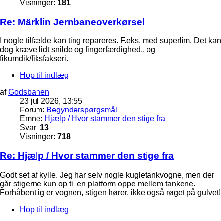
Visninger:
181
Re: Märklin Jernbaneoverkørsel
I nogle tilfælde kan ting repareres. F.eks. med superlim. Det kan
dog kræve lidt snilde og fingerfærdighed.. og
fikumdik/fiksfakseri.
Hop til indlæg
af
Godsbanen
23 jul 2026, 13:55
Forum:
Begynderspørgsmål
Emne:
Hjælp / Hvor stammer den stige fra
Svar:
13
Visninger:
718
Re: Hjælp / Hvor stammer den stige fra
Godt set af kylle. Jeg har selv nogle kugletankvogne, men der
går stigerne kun op til en platform oppe mellem tankene.
Forhåbentlig er vognen, stigen hører, ikke også røget på gulvet!
Hop til indlæg