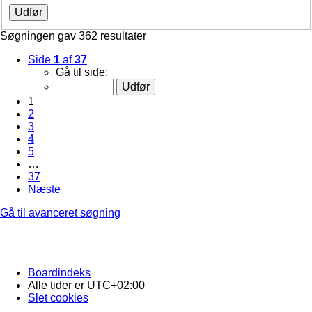
Søgningen gav 362 resultater
Side
1
af
37
Gå til side:
1
2
3
4
5
…
37
Næste
Gå til avanceret søgning
Boardindeks
Alle tider er
UTC+02:00
Slet cookies