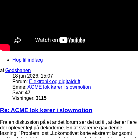
Hop til indlæg
af
Godsbanen
18 jun 2026, 15:07
Forum:
Elektronik og digitaldrift
Emne:
ACME lok kører i slowmotion
Svar:
47
Visninger:
3115
Re: ACME lok kører i slowmotion
Fra en diskussion på et andet forum ser det ud til, at der er flere
der oplever fejl på dekoderne. En af svarerne gav denne
løsning: "Problem løst...Lokomotivet kørte ekstremt langsomt