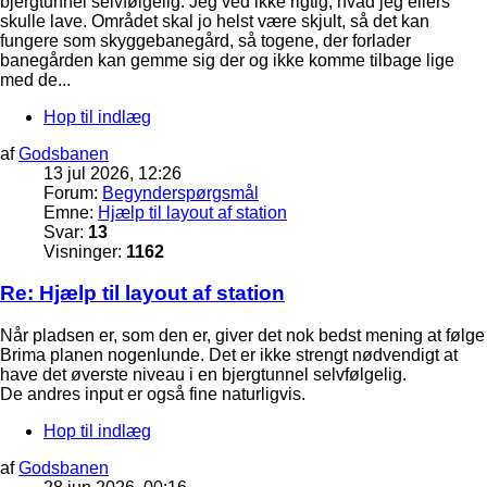
bjergtunnel selvfølgelig. Jeg ved ikke rigtig, hvad jeg ellers
skulle lave. Området skal jo helst være skjult, så det kan
fungere som skyggebanegård, så togene, der forlader
banegården kan gemme sig der og ikke komme tilbage lige
med de...
Hop til indlæg
af
Godsbanen
13 jul 2026, 12:26
Forum:
Begynderspørgsmål
Emne:
Hjælp til layout af station
Svar:
13
Visninger:
1162
Re: Hjælp til layout af station
Når pladsen er, som den er, giver det nok bedst mening at følge
Brima planen nogenlunde. Det er ikke strengt nødvendigt at
have det øverste niveau i en bjergtunnel selvfølgelig.
De andres input er også fine naturligvis.
Hop til indlæg
af
Godsbanen