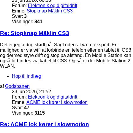
28 jun 2026, 00:16
Forum:
Elektronik og digitaldrift
Emne:
Stopknap Mäklin CS3
Svar:
3
Visninger:
841
Re: Stopknap Mäklin CS3
Det er jeg aldrig stødt på. Sagt uden at være ekspert. Én
mulighed er via wifi at forbinde en telefon eller en tablet til CS3
og dermed styre drift og stop på afstand. En Mobile Station kan
også forbindes via kabel til CS3. Og så er der Mobile Station 2
WLAN.
Hop til indlæg
af
Godsbanen
23 jun 2026, 21:52
Forum:
Elektronik og digitaldrift
Emne:
ACME lok kører i slowmotion
Svar:
47
Visninger:
3115
Re: ACME lok kører i slowmotion