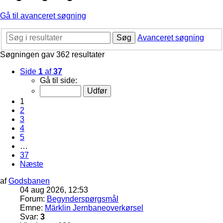
Gå til avanceret søgning
Søg
Avanceret søgning
Søgningen gav 362 resultater
Side
1
af
37
Gå til side:
1
2
3
4
5
…
37
Næste
af
Godsbanen
04 aug 2026, 12:53
Forum:
Begynderspørgsmål
Emne:
Märklin Jernbaneoverkørsel
Svar:
3