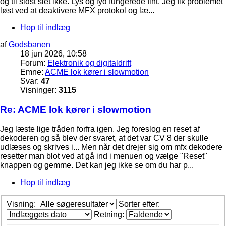
og til sidst slet ikke. Lys og lyd fungerede fint. Jeg fik problemet
løst ved at deaktivere MFX protokol og læ...
Hop til indlæg
af
Godsbanen
18 jun 2026, 10:58
Forum:
Elektronik og digitaldrift
Emne:
ACME lok kører i slowmotion
Svar:
47
Visninger:
3115
Re: ACME lok kører i slowmotion
Jeg læste lige tråden forfra igen. Jeg foreslog en reset af
dekoderen og så blev der svaret, at det var CV 8 der skulle
udlæses og skrives i... Men når det drejer sig om mfx dekodere
resetter man blot ved at gå ind i menuen og vælge "Reset"
knappen og gemme. Det kan jeg ikke se om du har p...
Hop til indlæg
Visning:
Sorter efter:
Retning: