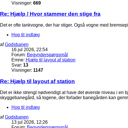
Visninger:
669
Re: Hjælp / Hvor stammer den stige fra
Det er ofte tankvogne, der har stiger. Også vogne med bremsepl
Hop til indlæg
af
Godsbanen
16 jul 2026, 22:54
Forum:
Begynderspørgsmål
Emne:
Hjælp til layout af station
Svar:
13
Visninger:
1147
Re: Hjælp til layout af station
Det er ikke strengt nødvendigt at have det øverste niveau i en bj
skyggebanegård, så togene, der forlader banegården kan gemme
Hop til indlæg
af
Godsbanen
13 jul 2026, 12:26
Forum:
Begynderspørgsmål