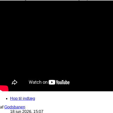
Hop til indlæg
af
Godsbanen
18 jun 2026, 15:07