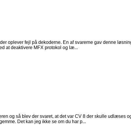
re der oplever fejl på dekoderne. En af svarerne gav denne løsnin
 ved at deaktivere MFX protokol og læ...
eren og så blev der svaret, at det var CV 8 der skulle udlæses og
gemme. Det kan jeg ikke se om du har p...