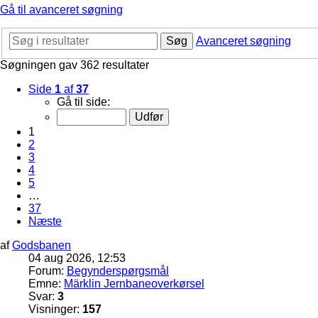
Gå til avanceret søgning
Søg
Avanceret søgning
Søgningen gav 362 resultater
Side
1
af
37
Gå til side:
1
2
3
4
5
…
37
Næste
af
Godsbanen
04 aug 2026, 12:53
Forum:
Begynderspørgsmål
Emne:
Märklin Jernbaneoverkørsel
Svar:
3
Visninger:
157