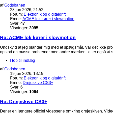
af
Godsbanen
23 jun 2026, 21:52
Forum:
Elektronik og digitaldrift
Emne:
ACME lok kører i slowmotion
Svar:
47
Visninger:
3095
Re: ACME lok kører i slowmotion
Undskyld at jeg blander mig med et spørgsmål. Var det ikke prob
opstod en masse problemer med andre mærker... eller også at sys
Hop til indlæg
af
Godsbanen
19 jun 2026, 18:19
Forum:
Elektronik og digitaldrift
Emne:
Drejeskive CS3+
Svar:
6
Visninger:
1064
Re: Drejeskive CS3+
Der er en længere officiel videoserie omkring drejeskiven. Vid