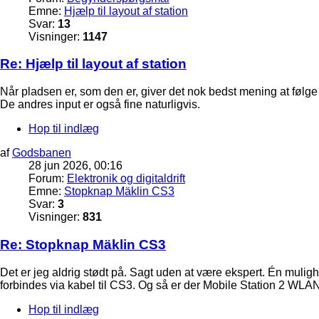
Emne:
Hjælp til layout af station
Svar:
13
Visninger:
1147
Re: Hjælp til layout af station
Når pladsen er, som den er, giver det nok bedst mening at følge
De andres input er også fine naturligvis.
Hop til indlæg
af
Godsbanen
28 jun 2026, 00:16
Forum:
Elektronik og digitaldrift
Emne:
Stopknap Mäklin CS3
Svar:
3
Visninger:
831
Re: Stopknap Mäklin CS3
Det er jeg aldrig stødt på. Sagt uden at være ekspert. Én mulighe
forbindes via kabel til CS3. Og så er der Mobile Station 2 WLAN
Hop til indlæg