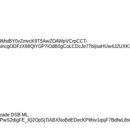
w7B9MstBY0vZmvcK9T5AwZOAWpVCrpCCT-
NncgODFzX88QlYGP7iOdB0gCoLCDcJe77bljsaHUw4J2UXK
 trade DSB ML.
PwS2digFE_IQ2OpSjTiABXNoBdEDecKPIlhiv1qsjF7BdfwL8s