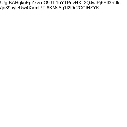
Hsni-FJBUg-BAHqkoEpZzvcdO9JTr1oYTPovHX_2QJwlPj6Slf3RJk-
39byIeUw4XVmIPFr8KMsAg1I2l9c2OCIHZYK...