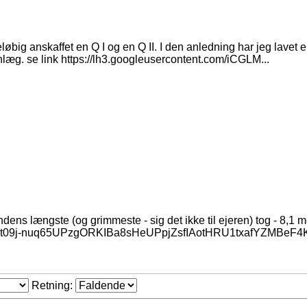
big anskaffet en Q I og en Q II. I den anledning har jeg lavet 
nlæg. se link https://lh3.googleusercontent.com/iCGLM...
ns længste (og grimmeste - sig det ikke til ejeren) tog - 8,1 me
sfBOt09j-nuq65UPzgORKIBa8sHeUPpjZsfIAotHRU1txafYZMBeF4
Retning: