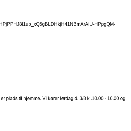
uI5ypHPjPPHJ8l1up_xQ5gBLDHkjH41NBmArAiU-HPpgQM-
 plads til hjemme. Vi kører lørdag d. 3/8 kl.10.00 - 16.00 og