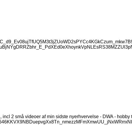
Pq-adwmC_d9_Ev08ujTfUQ5M3t3jZUoWD2sPYCc4KGkCzum_mk
WuBjNYgDRRZbhr_E_PdXEd0eXhoynkVpNLEsRS38MZZUl3p
 incl 2 små videoer af min sidste nyerhvervelse - DWA - hobby
GFOkk646KKVX9NBDuepvgXx8Tn_nmezzMFmXmwUU_jNxWRrrxNI