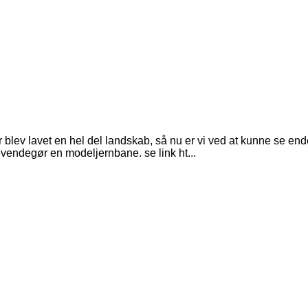
ev lavet en hel del landskab, så nu er vi ved at kunne se ende
levendegør en modeljernbane. se link ht...