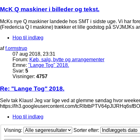
McK Q maskiner i billeder og tekst.
McKs nye Q maskiner landede hos SMT i sidste uge. Vi har forelø
(Fredericia Q I maskine) trækker et lille godstog på SVJMJKs a
Hop til indlæg
af
f.ormstrup
07 aug 2018, 23:31
Forum:
Køb, salg, bytte og arrangementer
Emne:
"Lange Tog" 2018.
Svar:
5
Visninger:
4757
Re: "Lange Tog" 2018.
Selv tak Klaus! Jeg var lige ved at glemme søndag hvor weekende
https://lh3.googleusercontent.com/tcRIbtbPTV64pJIJRHq6
Hop til indlæg
Visning:
Sorter efter: