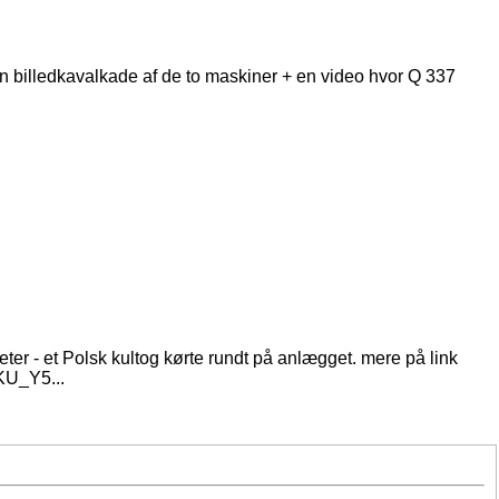
en billedkavalkade af de to maskiner + en video hvor Q 337
ter - et Polsk kultog kørte rundt på anlægget. mere på link
KU_Y5...