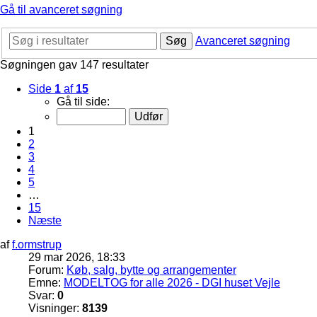
Gå til avanceret søgning
Søg
Avanceret søgning
Søgningen gav 147 resultater
Side
1
af
15
Gå til side:
1
2
3
4
5
…
15
Næste
af
f.ormstrup
29 mar 2026, 18:33
Forum:
Køb, salg, bytte og arrangementer
Emne:
MODELTOG for alle 2026 - DGI huset Vejle
Svar:
0
Visninger:
8139