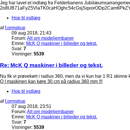
Jeg har lavet et indlæg fra Felderbanens Jubilæumsarrang
2o8UB71aFyZ5VlaTK0caHOghc54cGsjSqxorODp2Cam6PkZY
Hop til indlæg
af
f.ormstrup
09 aug 2018, 21:43
Forum:
Alt om modeljernbaner
Emne:
McK Q maskiner i billeder og tekst.
Svar:
7
Visninger:
5539
Re: McK Q maskiner i billeder og tekst.
Nu fik vi prøvekørt i radius 360, men da vi kun har 1 R1 skinne 
Q I maskinen kan køre 30 cm på radius 360 mm !!!
Hop til indlæg
af
f.ormstrup
07 aug 2018, 23:51
Forum:
Alt om modeljernbaner
Emne:
McK Q maskiner i billeder og tekst.
Svar:
7
Visninger:
5539