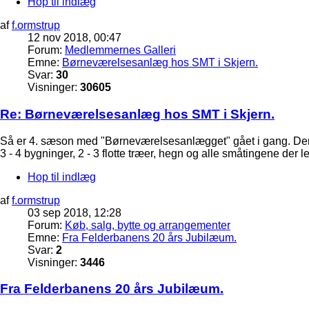
Hop til indlæg
af
f.ormstrup
12 nov 2018, 00:47
Forum:
Medlemmernes Galleri
Emne:
Børneværelsesanlæg hos SMT i Skjern.
Svar:
30
Visninger:
30605
Re: Børneværelsesanlæg hos SMT i Skjern.
Så er 4. sæson med "Børneværelsesanlægget" gået i gang. Der bl
3 - 4 bygninger, 2 - 3 flotte træer, hegn og alle småtingene der 
Hop til indlæg
af
f.ormstrup
03 sep 2018, 12:28
Forum:
Køb, salg, bytte og arrangementer
Emne:
Fra Felderbanens 20 års Jubilæum.
Svar:
2
Visninger:
3446
Fra Felderbanens 20 års Jubilæum.