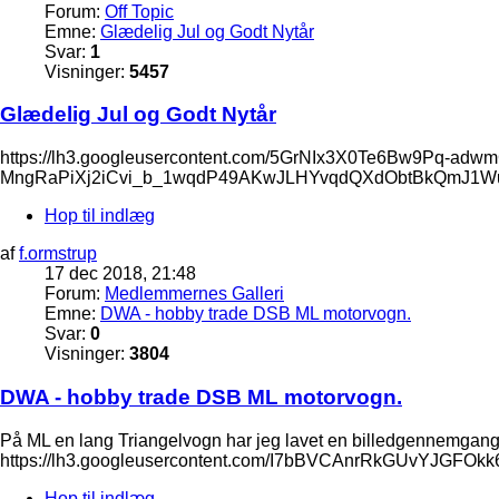
Forum:
Off Topic
Emne:
Glædelig Jul og Godt Nytår
Svar:
1
Visninger:
5457
Glædelig Jul og Godt Nytår
https://lh3.googleusercontent.com/5GrNIx3X0Te6Bw9
MngRaPiXj2iCvi_b_1wqdP49AKwJLHYvqdQXdObtBkQmJ1
Hop til indlæg
af
f.ormstrup
17 dec 2018, 21:48
Forum:
Medlemmernes Galleri
Emne:
DWA - hobby trade DSB ML motorvogn.
Svar:
0
Visninger:
3804
DWA - hobby trade DSB ML motorvogn.
På ML en lang Triangelvogn har jeg lavet en billedgennemgang,
https://lh3.googleusercontent.com/I7bBVCAnrRkGUvYJ
Hop til indlæg