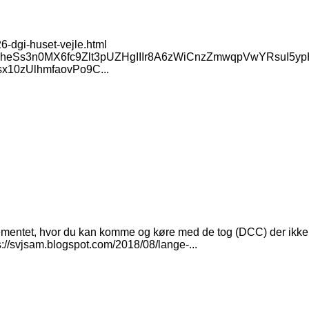
6-dgi-huset-vejle.html
/AVvXsEheSs3n0MX6fc9Zlt3pUZHgIIIr8A6zWiCnzZmwqpVwYRs
10zUlhmfaovPo9C...
ementet, hvor du kan komme og køre med de tog (DCC) der ikke er
s://svjsam.blogspot.com/2018/08/lange-...