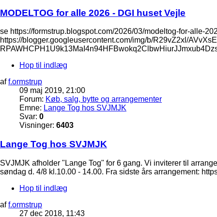
MODELTOG for alle 2026 - DGI huset Vejle
se https://formstrup.blogspot.com/2026/03/modeltog-for-alle-202
https://blogger.googleusercontent.com/img/b/R29vZ2xl
RPAWHCPH1U9k13MaI4n94HFBwokq2ClbwHiurJJmxub4Dzsx
Hop til indlæg
af
f.ormstrup
09 maj 2019, 21:00
Forum:
Køb, salg, bytte og arrangementer
Emne:
Lange Tog hos SVJMJK
Svar:
0
Visninger:
6403
Lange Tog hos SVJMJK
SVJMJK afholder "Lange Tog" for 6 gang. Vi inviterer til arrang
søndag d. 4/8 kl.10.00 - 14.00. Fra sidste års arrangement: http
Hop til indlæg
af
f.ormstrup
27 dec 2018, 11:43