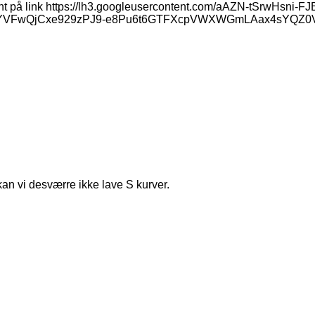
ement på link https://lh3.googleusercontent.com/aAZN-tSrw
VFwQjCxe929zPJ9-e8Pu6t6GTFXcpVWXWGmLAax4sYQZ0Vjo
kan vi desværre ikke lave S kurver.