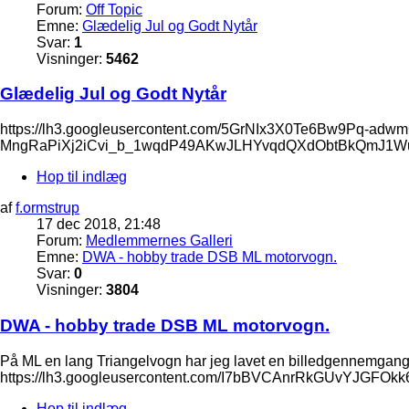
Forum:
Off Topic
Emne:
Glædelig Jul og Godt Nytår
Svar:
1
Visninger:
5462
Glædelig Jul og Godt Nytår
https://lh3.googleusercontent.com/5GrNIx3X0Te6Bw9
MngRaPiXj2iCvi_b_1wqdP49AKwJLHYvqdQXdObtBkQmJ1
Hop til indlæg
af
f.ormstrup
17 dec 2018, 21:48
Forum:
Medlemmernes Galleri
Emne:
DWA - hobby trade DSB ML motorvogn.
Svar:
0
Visninger:
3804
DWA - hobby trade DSB ML motorvogn.
På ML en lang Triangelvogn har jeg lavet en billedgennemgang,
https://lh3.googleusercontent.com/I7bBVCAnrRkGUvYJ
Hop til indlæg