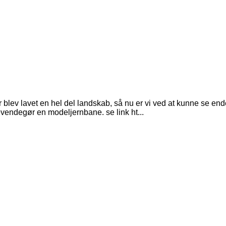
ev lavet en hel del landskab, så nu er vi ved at kunne se ende
levendegør en modeljernbane. se link ht...