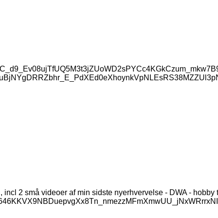
Pq-adwmC_d9_Ev08ujTfUQ5M3t3jZUoWD2sPYCc4KGkCzum_mk
WuBjNYgDRRZbhr_E_PdXEd0eXhoynkVpNLEsRS38MZZUl3p
 incl 2 små videoer af min sidste nyerhvervelse - DWA - hobby
GFOkk646KKVX9NBDuepvgXx8Tn_nmezzMFmXmwUU_jNxWRrrxNI