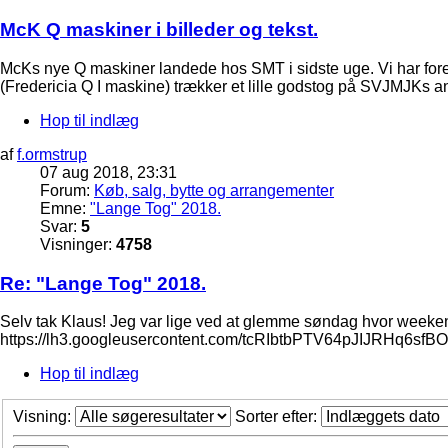
McK Q maskiner i billeder og tekst.
McKs nye Q maskiner landede hos SMT i sidste uge. Vi har forelø
(Fredericia Q I maskine) trækker et lille godstog på SVJMJKs a
Hop til indlæg
af
f.ormstrup
07 aug 2018, 23:31
Forum:
Køb, salg, bytte og arrangementer
Emne:
"Lange Tog" 2018.
Svar:
5
Visninger:
4758
Re: "Lange Tog" 2018.
Selv tak Klaus! Jeg var lige ved at glemme søndag hvor weekende
https://lh3.googleusercontent.com/tcRIbtbPTV64pJIJRHq6
Hop til indlæg
Visning:
Sorter efter: