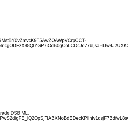
w7B9MstBY0vZmvcK9T5AwZOAWpVCrpCCT-
NncgODFzX88QlYGP7iOdB0gCoLCDcJe77bljsaHUw4J2UXK
 trade DSB ML.
PwS2digFE_IQ2OpSjTiABXNoBdEDecKPIlhiv1qsjF7BdfwL8s