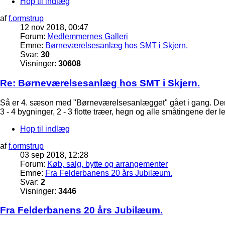
Hop til indlæg
af
f.ormstrup
12 nov 2018, 00:47
Forum:
Medlemmernes Galleri
Emne:
Børneværelsesanlæg hos SMT i Skjern.
Svar:
30
Visninger:
30608
Re: Børneværelsesanlæg hos SMT i Skjern.
Så er 4. sæson med "Børneværelsesanlægget" gået i gang. Der bl
3 - 4 bygninger, 2 - 3 flotte træer, hegn og alle småtingene der 
Hop til indlæg
af
f.ormstrup
03 sep 2018, 12:28
Forum:
Køb, salg, bytte og arrangementer
Emne:
Fra Felderbanens 20 års Jubilæum.
Svar:
2
Visninger:
3446
Fra Felderbanens 20 års Jubilæum.