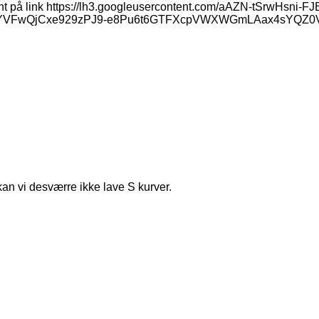
ement på link https://lh3.googleusercontent.com/aAZN-tSrw
VFwQjCxe929zPJ9-e8Pu6t6GTFXcpVWXWGmLAax4sYQZ0Vjo
kan vi desværre ikke lave S kurver.