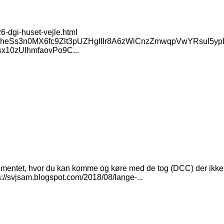
6-dgi-huset-vejle.html
/AVvXsEheSs3n0MX6fc9Zlt3pUZHgIIIr8A6zWiCnzZmwqpVwYRs
10zUlhmfaovPo9C...
ementet, hvor du kan komme og køre med de tog (DCC) der ikke er
s://svjsam.blogspot.com/2018/08/lange-...