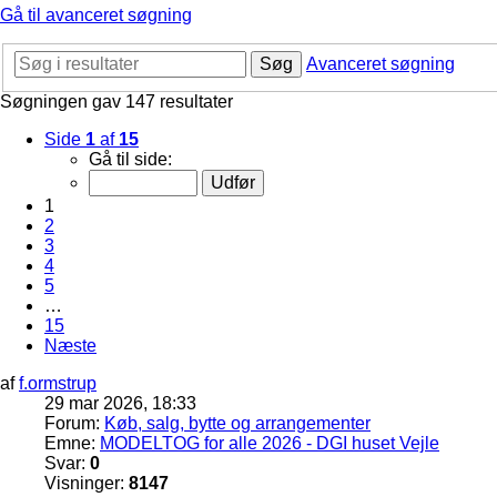
Gå til avanceret søgning
Søg
Avanceret søgning
Søgningen gav 147 resultater
Side
1
af
15
Gå til side:
1
2
3
4
5
…
15
Næste
af
f.ormstrup
29 mar 2026, 18:33
Forum:
Køb, salg, bytte og arrangementer
Emne:
MODELTOG for alle 2026 - DGI huset Vejle
Svar:
0
Visninger:
8147