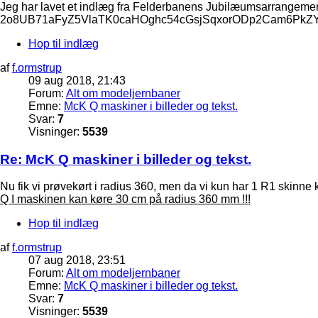
Jeg har lavet et indlæg fra Felderbanens Jubilæumsarrang
2o8UB71aFyZ5VlaTK0caHOghc54cGsjSqxorODp2Cam6PkZY
Hop til indlæg
af
f.ormstrup
09 aug 2018, 21:43
Forum:
Alt om modeljernbaner
Emne:
McK Q maskiner i billeder og tekst.
Svar:
7
Visninger:
5539
Re: McK Q maskiner i billeder og tekst.
Nu fik vi prøvekørt i radius 360, men da vi kun har 1 R1 skinne 
Q I maskinen kan køre 30 cm på radius 360 mm !!!
Hop til indlæg
af
f.ormstrup
07 aug 2018, 23:51
Forum:
Alt om modeljernbaner
Emne:
McK Q maskiner i billeder og tekst.
Svar:
7
Visninger:
5539