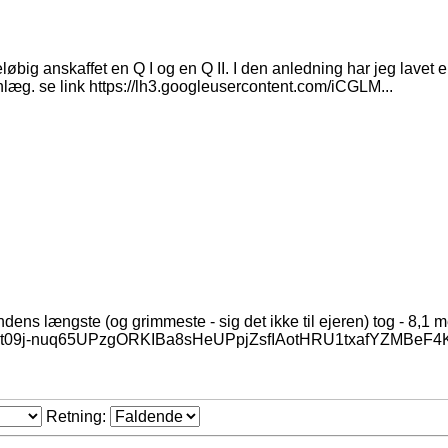
big anskaffet en Q I og en Q II. I den anledning har jeg lavet 
nlæg. se link https://lh3.googleusercontent.com/iCGLM...
ns længste (og grimmeste - sig det ikke til ejeren) tog - 8,1 me
sfBOt09j-nuq65UPzgORKIBa8sHeUPpjZsfIAotHRU1txafYZMBeF4
Retning: