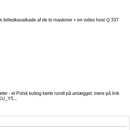
en billedkavalkade af de to maskiner + en video hvor Q 337
ter - et Polsk kultog kørte rundt på anlægget. mere på link
KU_Y5...