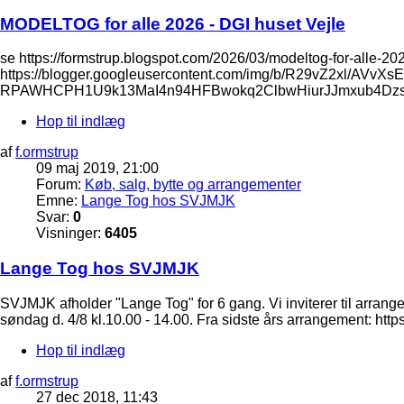
MODELTOG for alle 2026 - DGI huset Vejle
se https://formstrup.blogspot.com/2026/03/modeltog-for-alle-202
https://blogger.googleusercontent.com/img/b/R29vZ2xl
RPAWHCPH1U9k13MaI4n94HFBwokq2ClbwHiurJJmxub4Dzsx
Hop til indlæg
af
f.ormstrup
09 maj 2019, 21:00
Forum:
Køb, salg, bytte og arrangementer
Emne:
Lange Tog hos SVJMJK
Svar:
0
Visninger:
6405
Lange Tog hos SVJMJK
SVJMJK afholder "Lange Tog" for 6 gang. Vi inviterer til arrang
søndag d. 4/8 kl.10.00 - 14.00. Fra sidste års arrangement: http
Hop til indlæg
af
f.ormstrup
27 dec 2018, 11:43