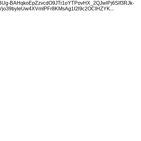
Hsni-FJBUg-BAHqkoEpZzvcdO9JTr1oYTPovHX_2QJwlPj6Slf3RJk-
39byIeUw4XVmIPFr8KMsAg1I2l9c2OCIHZYK...