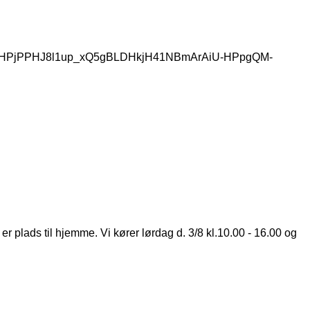
uI5ypHPjPPHJ8l1up_xQ5gBLDHkjH41NBmArAiU-HPpgQM-
 plads til hjemme. Vi kører lørdag d. 3/8 kl.10.00 - 16.00 og