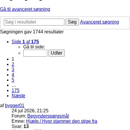
Gå til avanceret søgning
Søg
Avanceret søgning
Søgningen gav 1744 resultater
Side
1
af
175
Gå til side:
1
2
3
4
5
…
175
Næste
af
bygger01
24 jul 2026, 21:25
Forum:
Begynderspørgsmål
Emne:
Hjælp / Hvor stammer den stige fra
Svar:
13