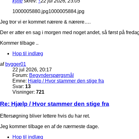
kylle
skrev:
↑
22 jul 2026, 23:05
1000005880.jpg1000005884.jpg
Jeg tror vi er kommet nærere & nærere….
Der er atter en sag i morgen med noget andet, så først på fred
Kommer tilbage ..
Hop til indlæg
af
bygger01
22 jul 2026, 20:17
Forum:
Begynderspørgsmål
Emne:
Hjælp / Hvor stammer den stige fra
Svar:
13
Visninger:
721
Re: Hjælp / Hvor stammer den stige fra
Eftersøgning bliver lettere hvis du har ret.
Jeg kommer tilbage en af de nærmeste dage.
Hop til indlæg