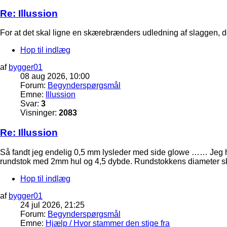
Re: Illussion
For at det skal ligne en skærebrænders udledning af slaggen, der o
Hop til indlæg
af
bygger01
08 aug 2026, 10:00
Forum:
Begynderspørgsmål
Emne:
Illussion
Svar:
3
Visninger:
2083
Re: Illussion
Så fandt jeg endelig 0,5 mm lysleder med side glowe …… Jeg ha
rundstok med 2mm hul og 4,5 dybde. Rundstokkens diameter ska
Hop til indlæg
af
bygger01
24 jul 2026, 21:25
Forum:
Begynderspørgsmål
Emne:
Hjælp / Hvor stammer den stige fra