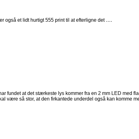
gså et lidt hurtigt 555 print til at efterligne det ….
r fundet at det stærkeste lys kommer fra en 2 mm LED med flad 
l være så stor, at den firkantede underdel også kan komme me