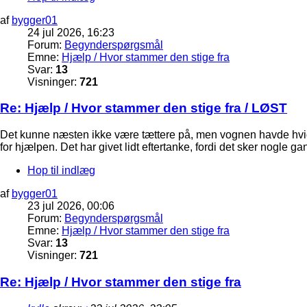
af
bygger01
24 jul 2026, 16:23
Forum:
Begynderspørgsmål
Emne:
Hjælp / Hvor stammer den stige fra
Svar:
13
Visninger:
721
Re: Hjælp / Hvor stammer den stige fra / LØST
Det kunne næsten ikke være tættere på, men vognen havde hvide t
for hjælpen. Det har givet lidt eftertanke, fordi det sker nogle g
Hop til indlæg
af
bygger01
23 jul 2026, 00:06
Forum:
Begynderspørgsmål
Emne:
Hjælp / Hvor stammer den stige fra
Svar:
13
Visninger:
721
Re: Hjælp / Hvor stammer den stige fra