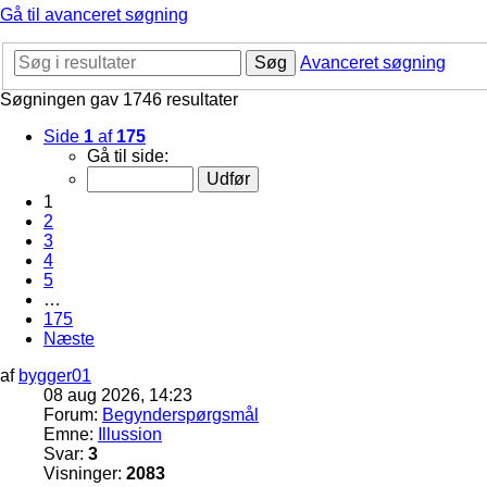
Gå til avanceret søgning
Søg
Avanceret søgning
Søgningen gav 1746 resultater
Side
1
af
175
Gå til side:
1
2
3
4
5
…
175
Næste
af
bygger01
08 aug 2026, 14:23
Forum:
Begynderspørgsmål
Emne:
Illussion
Svar:
3
Visninger:
2083