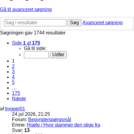
Gå til avanceret søgning
Søg
Avanceret søgning
Søgningen gav 1744 resultater
Side
1
af
175
Gå til side:
1
2
3
4
5
…
175
Næste
af
bygger01
24 jul 2026, 21:25
Forum:
Begynderspørgsmål
Emne:
Hjælp / Hvor stammer den stige fra
Svar:
13