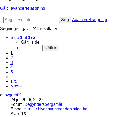
Gå til avanceret søgning
Søg
Avanceret søgning
Søgningen gav 1744 resultater
Side
1
af
175
Gå til side:
1
2
3
4
5
…
175
Næste
af
bygger01
24 jul 2026, 21:25
Forum:
Begynderspørgsmål
Emne:
Hjælp / Hvor stammer den stige fra
Svar:
13