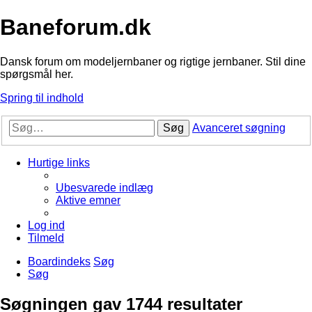
Baneforum.dk
Dansk forum om modeljernbaner og rigtige jernbaner. Stil dine
spørgsmål her.
Spring til indhold
Søg
Avanceret søgning
Hurtige links
Ubesvarede indlæg
Aktive emner
Log ind
Tilmeld
Boardindeks
Søg
Søg
Søgningen gav 1744 resultater