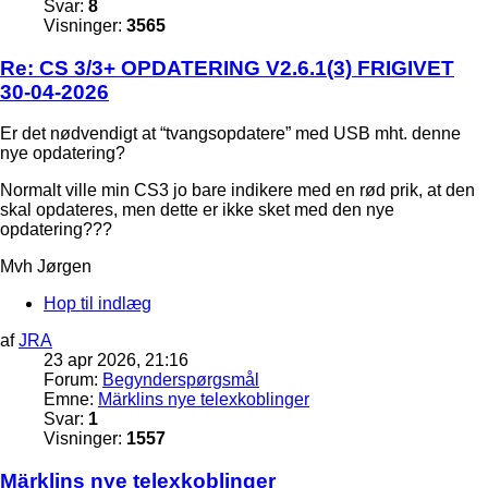
Svar:
8
Visninger:
3565
Re: CS 3/3+ OPDATERING V2.6.1(3) FRIGIVET
30-04-2026
Er det nødvendigt at “tvangsopdatere” med USB mht. denne
nye opdatering?
Normalt ville min CS3 jo bare indikere med en rød prik, at den
skal opdateres, men dette er ikke sket med den nye
opdatering???
Mvh Jørgen
Hop til indlæg
af
JRA
23 apr 2026, 21:16
Forum:
Begynderspørgsmål
Emne:
Märklins nye telexkoblinger
Svar:
1
Visninger:
1557
Märklins nye telexkoblinger