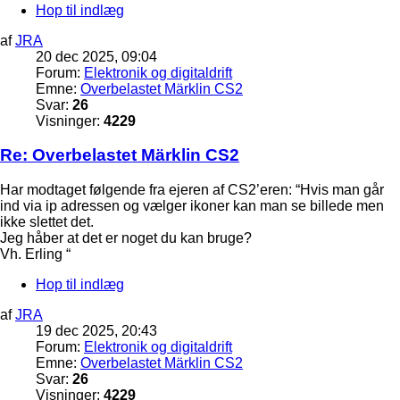
Hop til indlæg
af
JRA
20 dec 2025, 09:04
Forum:
Elektronik og digitaldrift
Emne:
Overbelastet Märklin CS2
Svar:
26
Visninger:
4229
Re: Overbelastet Märklin CS2
Har modtaget følgende fra ejeren af CS2’eren: “Hvis man går
ind via ip adressen og vælger ikoner kan man se billede men
ikke slettet det.
Jeg håber at det er noget du kan bruge?
Vh. Erling “
Hop til indlæg
af
JRA
19 dec 2025, 20:43
Forum:
Elektronik og digitaldrift
Emne:
Overbelastet Märklin CS2
Svar:
26
Visninger:
4229