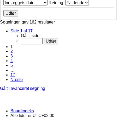
Retning:
Søgningen gav 162 resultater
Side
1
af
17
Gå til side:
1
2
3
4
5
…
17
Næste
Gå til avanceret søgning
Boardindeks
Alle tider er
UTC+02:00