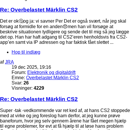
Re: Overbelastet Märklin CS2
Det er ok🤔og ja: vi savner Per Det er også svært, når jeg skal
forsøg at formidle for en anden😞men han vil forsøge at
beskrive situationen tydligere og sende det til mig så jeg lægge
det op. Han har haft adgang til CS2’eren henholdsvis fra CS2-
app’en samt via IP adressen og har faktisk fået slettet ...
Hop til indlæg
af
JRA
19 dec 2025, 19:16
Forum:
Elektronik og digitaldrift
Emne:
Overbelastet Märklin CS2
Svar:
26
Visninger:
4229
Re: Overbelastet Märklin CS2
Super -tak -vedkommende var ret ked af, at hans CS2 stoppede
med at virke og jeg foreslog ham derfor, at jeg kunne prøve
baneforum, hvor jeg selv gennem årene har fået megen hjælp
til egne problemer, for evt at få hjælp til at løse hans problem