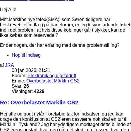
Hej Alle
Mht.Märklins nye telex(SMA), som Søren tidligere har
beskrevet i et indlæg på baneforum, er jeg tilsyneladende løbet
ind i det problem, at hvis disse koblinger går i stykker, kan de
ikke købes som reservedel?
Er der nogen, der har erfaring med denne problemstilling?
Hop til indlæg
af
JRA
08 jan 2026, 21:21
Forum:
Elektronik og digitaldrift
Emne:
Overbelastet Märklin CS2
Svar:
26
Visninger:
4229
Re: Overbelastet Märklin CS2
Hej alle og godt nytår Foreløbig tak for indsatsen og jeg kan
drage den konklusion at CS2’eren desværre nok skal en tur til
Märklin i Tyskland? Jeg har yderligere modtaget dette billede af
CS2’erens opstart, hvor den når det sted i processen, hvor den