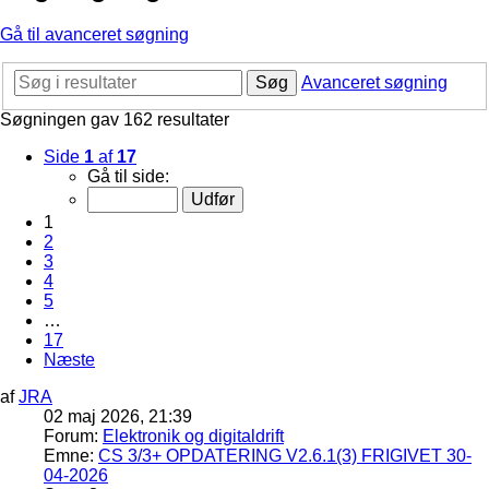
Gå til avanceret søgning
Søg
Avanceret søgning
Søgningen gav 162 resultater
Side
1
af
17
Gå til side:
1
2
3
4
5
…
17
Næste
af
JRA
02 maj 2026, 21:39
Forum:
Elektronik og digitaldrift
Emne:
CS 3/3+ OPDATERING V2.6.1(3) FRIGIVET 30-
04-2026