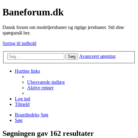
Baneforum.dk
Dansk forum om modeljernbaner og rigtige jernbaner. Stil dine
spørgsmål her.
Spring til indhold
Avanceret søgning
Søg
Hurtige links
Ubesvarede indlæg
Aktive emner
Log ind
Tilmeld
Boardindeks
Søg
Søg
Søgningen gav 162 resultater