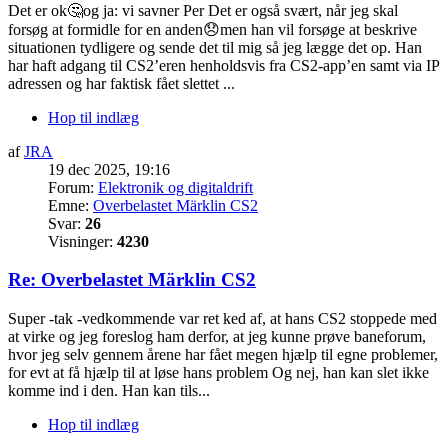
Det er ok🤔og ja: vi savner Per Det er også svært, når jeg skal
forsøg at formidle for en anden😞men han vil forsøge at beskrive
situationen tydligere og sende det til mig så jeg lægge det op. Han
har haft adgang til CS2’eren henholdsvis fra CS2-app’en samt via IP
adressen og har faktisk fået slettet ...
Hop til indlæg
af
JRA
19 dec 2025, 19:16
Forum:
Elektronik og digitaldrift
Emne:
Overbelastet Märklin CS2
Svar:
26
Visninger:
4230
Re: Overbelastet Märklin CS2
Super -tak -vedkommende var ret ked af, at hans CS2 stoppede med
at virke og jeg foreslog ham derfor, at jeg kunne prøve baneforum,
hvor jeg selv gennem årene har fået megen hjælp til egne problemer,
for evt at få hjælp til at løse hans problem Og nej, han kan slet ikke
komme ind i den. Han kan tils...
Hop til indlæg