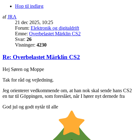
Hop til indlæg
af
JRA
21 dec 2025, 10:25
Forum:
Elektronik og digitaldrift
Emne:
Overbelastet Märklin CS2
Svar:
26
Visninger:
4230
Re: Overbelastet Märklin CS2
Hej Søren og Moppe
Tak for råd og vejledning.
Jeg orienterer vedkommende om, at han nok skal sende hans CS2
en tur til Göppingen, som foreslået, når I hører nyt dernede fra
God jul og godt nytår til alle