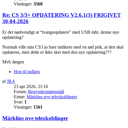
Visninger:
3568
Re: CS 3/3+ OPDATERING V2.6.1(3) FRIGIVET
30-04-2026
Er det nødvendigt at “tvangsopdatere” med USB mht. denne nye
opdatering?
Normalt ville min CS3 jo bare indikere med en rød prik, at den skal
opdateres, men dette er ikke sket med den nye opdatering???
Mvh Jørgen
Hop til indlæg
af
JRA
23 apr 2026, 21:16
Forum:
Begynderspørgsmål
Emne:
Märklins nye telexkoblinger
Svar:
1
Visninger:
1561
Märklins nye telexkoblinger