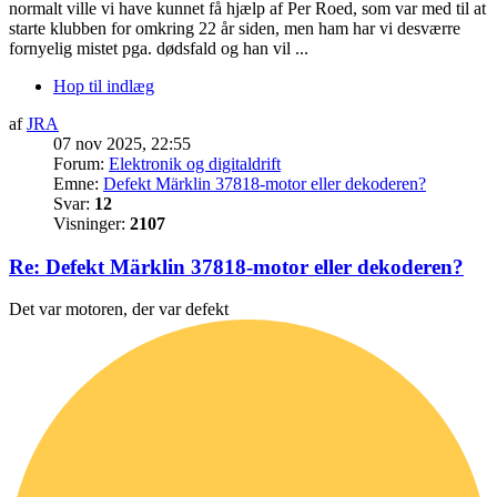
normalt ville vi have kunnet få hjælp af Per Roed, som var med til at
starte klubben for omkring 22 år siden, men ham har vi desværre
fornyelig mistet pga. dødsfald og han vil ...
Hop til indlæg
af
JRA
07 nov 2025, 22:55
Forum:
Elektronik og digitaldrift
Emne:
Defekt Märklin 37818-motor eller dekoderen?
Svar:
12
Visninger:
2107
Re: Defekt Märklin 37818-motor eller dekoderen?
Det var motoren, der var defekt