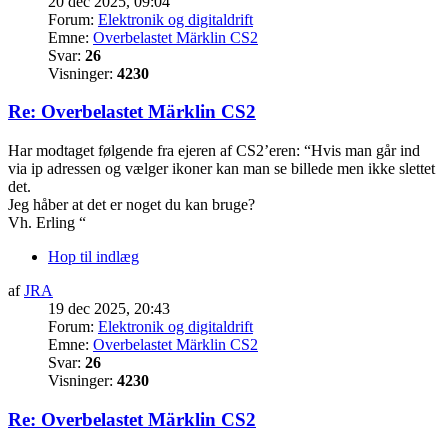
20 dec 2025, 09:04
Forum:
Elektronik og digitaldrift
Emne:
Overbelastet Märklin CS2
Svar:
26
Visninger:
4230
Re: Overbelastet Märklin CS2
Har modtaget følgende fra ejeren af CS2’eren: “Hvis man går ind
via ip adressen og vælger ikoner kan man se billede men ikke slettet
det.
Jeg håber at det er noget du kan bruge?
Vh. Erling “
Hop til indlæg
af
JRA
19 dec 2025, 20:43
Forum:
Elektronik og digitaldrift
Emne:
Overbelastet Märklin CS2
Svar:
26
Visninger:
4230
Re: Overbelastet Märklin CS2