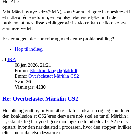
Hej Alle
Mht.Märklins nye telex(SMA), som Søren tidligere har beskrevet i
et indlæg på baneforum, er jeg tilsyneladende løbet ind i det
problem, at hvis disse koblinger går i stykker, kan de ikke købes
som reservedel?
Er der nogen, der har erfaring med denne problemstilling?
Hop til indlæg
af
JRA
08 jan 2026, 21:21
Forum:
Elektronik og digitaldrift
Emne:
Overbelastet Märklin CS2
Svar:
26
Visninger:
4230
Re: Overbelastet Märklin CS2
Hej alle og godt nytår Foreløbig tak for indsatsen og jeg kan drage
den konklusion at CS2’eren desværre nok skal en tur til Märklin i
Tyskland? Jeg har yderligere modtaget dette billede af CS2’erens
opstart, hvor den når det sted i processen, hvor den stopper, hvilket
efter min opfattelse desværre i...