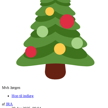
Mvh Jørgen
Hop til indlæg
af
JRA