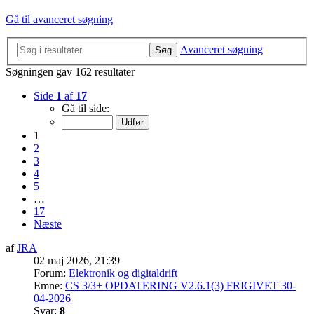
Gå til avanceret søgning
Avanceret søgning
Søg
Søgningen gav 162 resultater
Side
1
af
17
Gå til side:
1
2
3
4
5
…
17
Næste
af
JRA
02 maj 2026, 21:39
Forum:
Elektronik og digitaldrift
Emne:
CS 3/3+ OPDATERING V2.6.1(3) FRIGIVET 30-
04-2026
Svar:
8