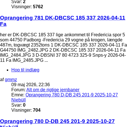
Svar:
2
Visninger:
5762
Oprangering 781 DK-DBCSC 185 337 2026-04-11
Fa
her er DK-DBCSC 185 337 lige ankommet til Fredericia spor 5
som 44750 Padborg -Fredericia 29 vogne på krogen, længde
487m, togvægt 2352tons 1 DK-DBCSC 185 337 2026-04-11 Fa
G44750 IMG_2482.JPG 2 DK-DBCSC 185 337 2026-04-11 Fa
IMG_2484.JPG 3 D-DBSNI 37 80 4723 325-9 Snps-y 2026-04-
11 Fa IMG_2485.JPG ...
Hop til indlæg
af
gmmz
09 maj 2026, 22:36
Forum:
Alt om de rigtige jernbaner
Emne:
Oprangering 780 D-DB 245 201-9 2025-10-27
Niebüll
Svar:
0
Visninger:
704
Oprangering 780 D-DB 245 201-9 2025-10-27