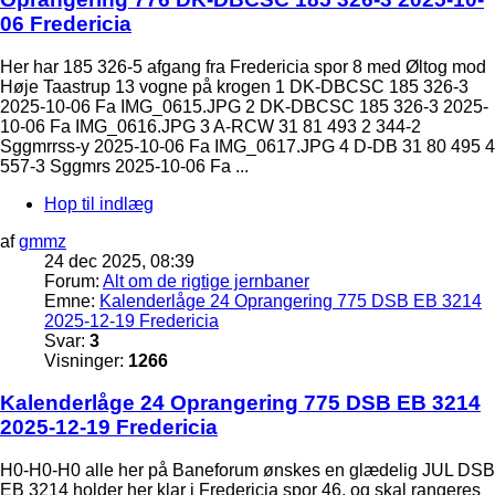
06 Fredericia
Her har 185 326-5 afgang fra Fredericia spor 8 med Øltog mod
Høje Taastrup 13 vogne på krogen 1 DK-DBCSC 185 326-3
2025-10-06 Fa IMG_0615.JPG 2 DK-DBCSC 185 326-3 2025-
10-06 Fa IMG_0616.JPG 3 A-RCW 31 81 493 2 344-2
Sggmrrss-y 2025-10-06 Fa IMG_0617.JPG 4 D-DB 31 80 495 4
557-3 Sggmrs 2025-10-06 Fa ...
Hop til indlæg
af
gmmz
24 dec 2025, 08:39
Forum:
Alt om de rigtige jernbaner
Emne:
Kalenderlåge 24 Oprangering 775 DSB EB 3214
2025-12-19 Fredericia
Svar:
3
Visninger:
1266
Kalenderlåge 24 Oprangering 775 DSB EB 3214
2025-12-19 Fredericia
H0-H0-H0 alle her på Baneforum ønskes en glædelig JUL DSB
EB 3214 holder her klar i Fredericia spor 46, og skal rangeres