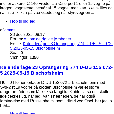
ind for at køre IC 140 Fredericia-Østerport 1 eller 15 vogne på
krogen, vognsættet består af 15 vogne, men kan ikke skilles ad
i alm trafik, kun på værkstedet, og når styrevognen ...
Hop til indlæg
af
gmmz
23 dec 2025, 08:17
Forum:
Alt om de rigtige jernbaner
Emne:
Kalenderlåge 23 Oprangering 774 D-DB 152 072-
5 2025-05-15 Bischofsheim
Svar:
0
Visninger:
1350
Kalenderlåge 23 Oprangering 774 D-DB 152 072-
5 2025-05-15 Bischofsheim
H0-H0-H0 her forlader D-DB 152 072-5 Bischofsheim mod
Syd-Øst 19 vogne på krogen Bischofsheim var et større
rangerområde, som lå ikke så langt fra Koblenz, så det skulle
lige tjekkes ud, når jeg "var" i nærheden, de har også
forbindelse med Russelsheim, som udlært ved Opel, har jeg jo
hørt...