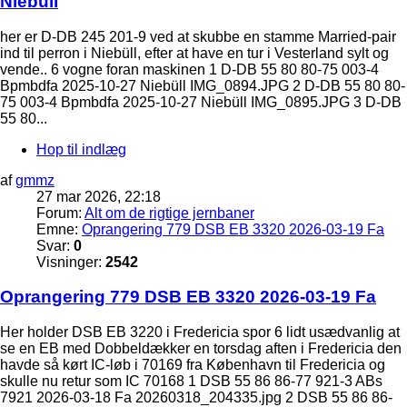
Niebüll
her er D-DB 245 201-9 ved at skubbe en stamme Married-pair
ind til perron i Niebüll, efter at have en tur i Vesterland sylt og
vende.. 6 vogne foran maskinen 1 D-DB 55 80 80-75 003-4
Bpmbdfa 2025-10-27 Niebüll IMG_0894.JPG 2 D-DB 55 80 80-
75 003-4 Bpmbdfa 2025-10-27 Niebüll IMG_0895.JPG 3 D-DB
55 80...
Hop til indlæg
af
gmmz
27 mar 2026, 22:18
Forum:
Alt om de rigtige jernbaner
Emne:
Oprangering 779 DSB EB 3320 2026-03-19 Fa
Svar:
0
Visninger:
2542
Oprangering 779 DSB EB 3320 2026-03-19 Fa
Her holder DSB EB 3220 i Fredericia spor 6 lidt usædvanlig at
se en EB med Dobbeldækker en torsdag aften i Fredericia den
havde så kørt IC-løb i 70169 fra København til Fredericia og
skulle nu retur som IC 70168 1 DSB 55 86 86-77 921-3 ABs
7921 2026-03-18 Fa 20260318_204335.jpg 2 DSB 55 86 86-