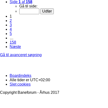
Side
1
af
158
Gå til side:
1
2
3
4
5
…
158
Næste
Gå til avanceret søgning
Boardindeks
Alle tider er
UTC+02:00
Slet cookies
Copyright Baneforum - Århus 2017