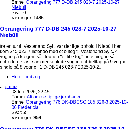
Emne:
Oprangering 777 D-DB 245 023-7 2025-10-27
Niebüll
Svar:
0
Visninger:
1486
Oprangering 777 D-DB 245 023-7 2025-10-27
Niebüll
fra en tur til Vesterland Sylt, var der lige ophold i Niebüll her
kom 245 023-7 listende med et biltog til Vesterland Sylt.. 4
vogne på krogen, så i teorien "et lille tog" nu er vogne så
enhederne fast-sammenkoblede vogne dobbeltlag på 9 vogne
single på 8 vogne [ 1 D-DB 245 023-7 2025-10-2...
Hop til indlæg
af
gmmz
08 feb 2026, 22:45
Forum:
Alt om de rigtige jernbaner
Emne:
Oprangering 776 DK-DBCSC 185 326-3 2025-10-
06 Fredericia
Svar:
3
Visninger:
959
Oprangering 776 DK-DBCSC 185 326-3 2025-10-