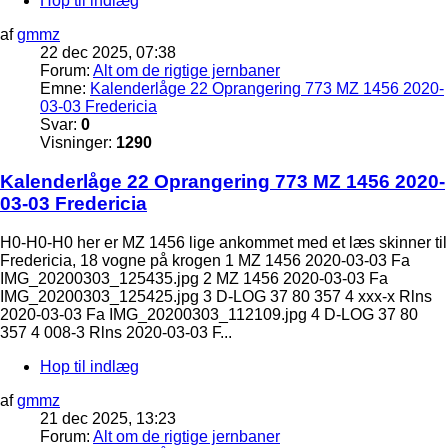
Hop til indlæg
af
gmmz
22 dec 2025, 07:38
Forum:
Alt om de rigtige jernbaner
Emne:
Kalenderlåge 22 Oprangering 773 MZ 1456 2020-
03-03 Fredericia
Svar:
0
Visninger:
1290
Kalenderlåge 22 Oprangering 773 MZ 1456 2020-
03-03 Fredericia
H0-H0-H0 her er MZ 1456 lige ankommet med et læs skinner til
Fredericia, 18 vogne på krogen 1 MZ 1456 2020-03-03 Fa
IMG_20200303_125435.jpg 2 MZ 1456 2020-03-03 Fa
IMG_20200303_125425.jpg 3 D-LOG 37 80 357 4 xxx-x Rlns
2020-03-03 Fa IMG_20200303_112109.jpg 4 D-LOG 37 80
357 4 008-3 Rlns 2020-03-03 F...
Hop til indlæg
af
gmmz
21 dec 2025, 13:23
Forum:
Alt om de rigtige jernbaner