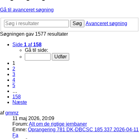
Gå til avanceret søgning
Søg
Avanceret søgning
Søgningen gav 1577 resultater
Side
1
af
158
Gå til side:
1
2
3
4
5
…
158
Næste
af
gmmz
11 maj 2026, 20:09
Forum:
Alt om de rigtige jernbaner
Emne:
Oprangering 781 DK-DBCSC 185 337 2026-04-11
Fa