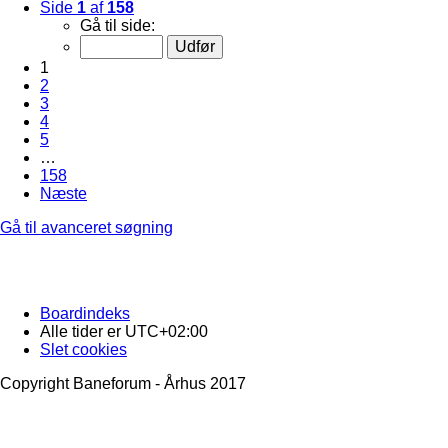
Side
1
af
158
Gå til side:
1
2
3
4
5
…
158
Næste
Gå til avanceret søgning
Boardindeks
Alle tider er
UTC+02:00
Slet cookies
Copyright Baneforum - Århus 2017