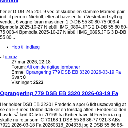
Niebüll
her er D-DB 245 201-9 ved at skubbe en stamme Married-pair
ind til perron i Niebüll, efter at have en tur i Vesterland sylt og
vende.. 6 vogne foran maskinen 1 D-DB 55 80 80-75 003-4
Bpmbdfa 2025-10-27 Niebüll IMG_0894.JPG 2 D-DB 55 80 80-
75 003-4 Bpmbdfa 2025-10-27 Niebüll IMG_0895.JPG 3 D-DB
55 80...
Hop til indlæg
af
gmmz
27 mar 2026, 22:18
Forum:
Alt om de rigtige jernbaner
Emne:
Oprangering 779 DSB EB 3320 2026-03-19 Fa
Svar:
0
Visninger:
2523
Oprangering 779 DSB EB 3320 2026-03-19 Fa
Her holder DSB EB 3220 i Fredericia spor 6 lidt usædvanlig at
se en EB med Dobbeldækker en torsdag aften i Fredericia den
havde så kørt IC-løb i 70169 fra København til Fredericia og
skulle nu retur som IC 70168 1 DSB 55 86 86-77 921-3 ABs
7921 2026-03-18 Fa 20260318_204335.jpg 2 DSB 55 86 86-