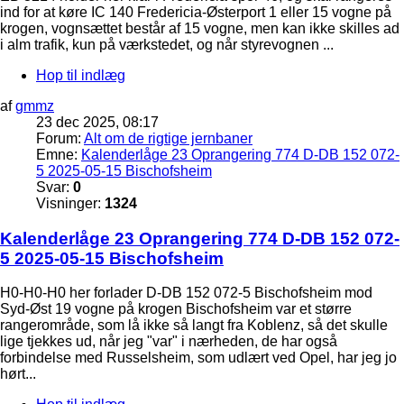
ind for at køre IC 140 Fredericia-Østerport 1 eller 15 vogne på
krogen, vognsættet består af 15 vogne, men kan ikke skilles ad
i alm trafik, kun på værkstedet, og når styrevognen ...
Hop til indlæg
af
gmmz
23 dec 2025, 08:17
Forum:
Alt om de rigtige jernbaner
Emne:
Kalenderlåge 23 Oprangering 774 D-DB 152 072-
5 2025-05-15 Bischofsheim
Svar:
0
Visninger:
1324
Kalenderlåge 23 Oprangering 774 D-DB 152 072-
5 2025-05-15 Bischofsheim
H0-H0-H0 her forlader D-DB 152 072-5 Bischofsheim mod
Syd-Øst 19 vogne på krogen Bischofsheim var et større
rangerområde, som lå ikke så langt fra Koblenz, så det skulle
lige tjekkes ud, når jeg "var" i nærheden, de har også
forbindelse med Russelsheim, som udlært ved Opel, har jeg jo
hørt...