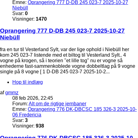
Emne:
Oprangering 777 D-DB 245 023-7 2025-10-27
Niebüll
Svar:
0
Visninger:
1470
Oprangering 777 D-DB 245 023-7 2025-10-27
Niebüll
fra en tur til Vesterland Sylt, var der lige ophold i Niebüll her
kom 245 023-7 listende med et biltog til Vesterland Sylt.. 4
vogne på krogen, så i teorien "et lille tog" nu er vogne så
enhederne fast-sammenkoblede vogne dobbeltlag på 9 vogne
single på 8 vogne [ 1 D-DB 245 023-7 2025-10-2...
Hop til indlæg
af
gmmz
08 feb 2026, 22:45
Forum:
Alt om de rigtige jernbaner
Emne:
Oprangering 776 DK-DBCSC 185 326-3 2025-10-
06 Fredericia
Svar:
3
Visninger:
938
Oprangering 776 DK-DBCSC 185 326-3 2025-10-