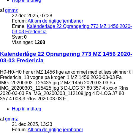
Hop til indlæg
af
gmmz
22 dec 2025, 07:38
Forum:
Alt om de rigtige jernbaner
Emne:
Kalenderlåge 22 Oprangering 773 MZ 1456 2020-
03-03 Fredericia
Svar:
0
Visninger:
1268
Kalenderlåge 22 Oprangering 773 MZ 1456 2020-
03-03 Fredericia
H0-H0-H0 her er MZ 1456 lige ankommet med et læs skinner til
Fredericia, 18 vogne på krogen 1 MZ 1456 2020-03-03 Fa
IMG_20200303_125435.jpg 2 MZ 1456 2020-03-03 Fa
IMG_20200303_125425.jpg 3 D-LOG 37 80 357 4 xxx-x Rlns
2020-03-03 Fa IMG_20200303_112109.jpg 4 D-LOG 37 80
357 4 008-3 Rlns 2020-03-03 F...
Hop til indlæg
af
gmmz
21 dec 2025, 13:23
Forum:
Alt om de rigtige jernbaner