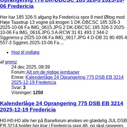
06 Fredericia
Her har 185 326-5 afgang fra Fredericia spor 8 med Øltog mod
Høje Taastrup 13 vogne på krogen 1 DK-DBCSC 185 326-3
2025-10-06 Fa IMG_0615.JPG 2 DK-DBCSC 185 326-3 2025-
10-06 Fa IMG_0616.JPG 3 A-RCW 31 81 493 2 344-2
Sggmrrss-y 2025-10-06 Fa IMG_0617.JPG 4 D-DB 31 80 495 4
557-3 Sggmrs 2025-10-06 Fa ...
Hop til indlæg
af
gmmz
24 dec 2025, 08:39
Forum:
Alt om de rigtige jernbaner
Emne:
Kalenderlåge 24 Oprangering 775 DSB EB 3214
2025-12-19 Fredericia
Svar:
3
Visninger:
1250
Kalenderlåge 24 Oprangering 775 DSB EB 3214
2025-12-19 Fredericia
H0-H0-H0 alle her på Baneforum ønskes en glædelig JUL DSB
EB 3214 holder her klar i Fredericia spor 46, og skal rangeres