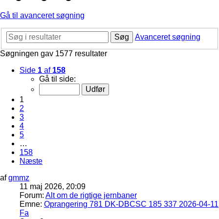
Gå til avanceret søgning
Søg
Avanceret søgning
Søgningen gav 1577 resultater
Side
1
af
158
Gå til side:
1
2
3
4
5
…
158
Næste
af
gmmz
11 maj 2026, 20:09
Forum:
Alt om de rigtige jernbaner
Emne:
Oprangering 781 DK-DBCSC 185 337 2026-04-11
Fa