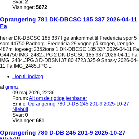
Svar:
2
Visninger:
5672
Oprangering 781 DK-DBCSC 185 337 2026-04-11
Fa
her er DK-DBCSC 185 337 lige ankommet til Fredericia spor 5
som 44750 Padborg -Fredericia 29 vogne på krogen, længde
487m, togvægt 2352tons 1 DK-DBCSC 185 337 2026-04-11 Fa
G44750 IMG_2482.JPG 2 DK-DBCSC 185 337 2026-04-11 Fa
IMG_2484.JPG 3 D-DBSNI 37 80 4723 325-9 Snps-y 2026-04-
11 Fa IMG_2485.JPG ...
Hop til indlæg
af
gmmz
09 maj 2026, 22:36
Forum:
Alt om de rigtige jernbaner
Emne:
Oprangering 780 D-DB 245 201-9 2025-10-27
Niebüll
Svar:
0
Visninger:
681
Oprangering 780 D-DB 245 201-9 2025-10-27