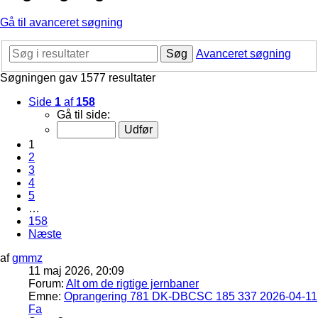
Gå til avanceret søgning
Søg
Avanceret søgning
Søgningen gav 1577 resultater
Side
1
af
158
Gå til side:
1
2
3
4
5
…
158
Næste
af
gmmz
11 maj 2026, 20:09
Forum:
Alt om de rigtige jernbaner
Emne:
Oprangering 781 DK-DBCSC 185 337 2026-04-11
Fa