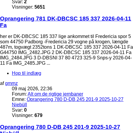
Svar:
2
Visninger:
5651
Oprangering 781 DK-DBCSC 185 337 2026-04-11
Fa
her er DK-DBCSC 185 337 lige ankommet til Fredericia spor 5
som 44750 Padborg -Fredericia 29 vogne på krogen, længde
487m, togvægt 2352tons 1 DK-DBCSC 185 337 2026-04-11 Fa
G44750 IMG_2482.JPG 2 DK-DBCSC 185 337 2026-04-11 Fa
IMG_2484.JPG 3 D-DBSNI 37 80 4723 325-9 Snps-y 2026-04-
11 Fa IMG_2485.JPG ...
Hop til indlæg
af
gmmz
09 maj 2026, 22:36
Forum:
Alt om de rigtige jernbaner
Emne:
Oprangering 780 D-DB 245 201-9 2025-10-27
Niebüll
Svar:
0
Visninger:
679
Oprangering 780 D-DB 245 201-9 2025-10-27