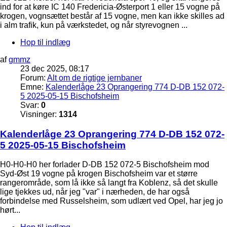
ind for at køre IC 140 Fredericia-Østerport 1 eller 15 vogne på
krogen, vognsættet består af 15 vogne, men kan ikke skilles ad
i alm trafik, kun på værkstedet, og når styrevognen ...
Hop til indlæg
af
gmmz
23 dec 2025, 08:17
Forum:
Alt om de rigtige jernbaner
Emne:
Kalenderlåge 23 Oprangering 774 D-DB 152 072-
5 2025-05-15 Bischofsheim
Svar:
0
Visninger:
1314
Kalenderlåge 23 Oprangering 774 D-DB 152 072-
5 2025-05-15 Bischofsheim
H0-H0-H0 her forlader D-DB 152 072-5 Bischofsheim mod
Syd-Øst 19 vogne på krogen Bischofsheim var et større
rangerområde, som lå ikke så langt fra Koblenz, så det skulle
lige tjekkes ud, når jeg "var" i nærheden, de har også
forbindelse med Russelsheim, som udlært ved Opel, har jeg jo
hørt...