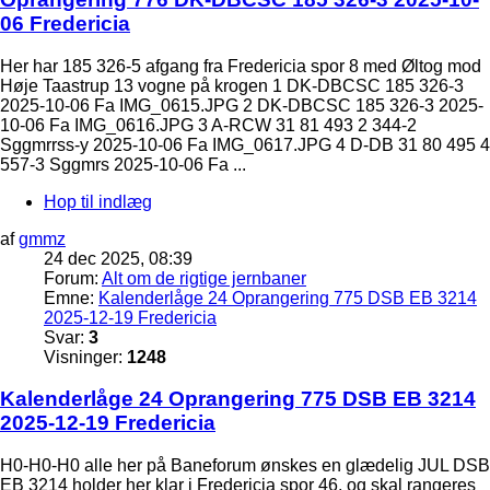
06 Fredericia
Her har 185 326-5 afgang fra Fredericia spor 8 med Øltog mod
Høje Taastrup 13 vogne på krogen 1 DK-DBCSC 185 326-3
2025-10-06 Fa IMG_0615.JPG 2 DK-DBCSC 185 326-3 2025-
10-06 Fa IMG_0616.JPG 3 A-RCW 31 81 493 2 344-2
Sggmrrss-y 2025-10-06 Fa IMG_0617.JPG 4 D-DB 31 80 495 4
557-3 Sggmrs 2025-10-06 Fa ...
Hop til indlæg
af
gmmz
24 dec 2025, 08:39
Forum:
Alt om de rigtige jernbaner
Emne:
Kalenderlåge 24 Oprangering 775 DSB EB 3214
2025-12-19 Fredericia
Svar:
3
Visninger:
1248
Kalenderlåge 24 Oprangering 775 DSB EB 3214
2025-12-19 Fredericia
H0-H0-H0 alle her på Baneforum ønskes en glædelig JUL DSB
EB 3214 holder her klar i Fredericia spor 46, og skal rangeres