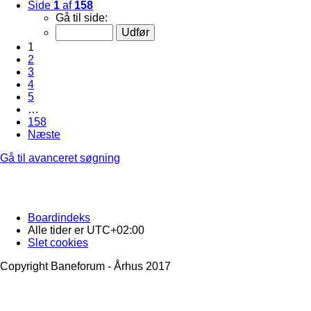
Side
1
af
158
Gå til side:
1
2
3
4
5
…
158
Næste
Gå til avanceret søgning
Boardindeks
Alle tider er
UTC+02:00
Slet cookies
Copyright Baneforum - Århus 2017