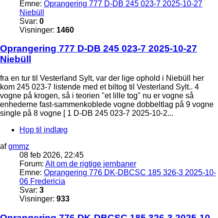
Emne:
Oprangering 777 D-DB 245 023-7 2025-10-27
Niebüll
Svar:
0
Visninger:
1460
Oprangering 777 D-DB 245 023-7 2025-10-27
Niebüll
fra en tur til Vesterland Sylt, var der lige ophold i Niebüll her
kom 245 023-7 listende med et biltog til Vesterland Sylt.. 4
vogne på krogen, så i teorien "et lille tog" nu er vogne så
enhederne fast-sammenkoblede vogne dobbeltlag på 9 vogne
single på 8 vogne [ 1 D-DB 245 023-7 2025-10-2...
Hop til indlæg
af
gmmz
08 feb 2026, 22:45
Forum:
Alt om de rigtige jernbaner
Emne:
Oprangering 776 DK-DBCSC 185 326-3 2025-10-
06 Fredericia
Svar:
3
Visninger:
933
Oprangering 776 DK-DBCSC 185 326-3 2025-10-