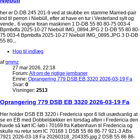
Niebüll
her er D-DB 245 201-9 ved at skubbe en stamme Married-pair
ind til perron i Niebüll, efter at have en tur i Vesterland sylt og
vende.. 6 vogne foran maskinen 1 D-DB 55 80 80-75 003-4
Bpmbdfa 2025-10-27 Niebüll IMG_0894.JPG 2 D-DB 55 80 80-
75 003-4 Bpmbdfa 2025-10-27 Niebüll IMG_0895.JPG 3 D-DB
55 80...
Hop til indlæg
af
gmmz
27 mar 2026, 22:18
Forum:
Alt om de rigtige jernbaner
Emne:
Oprangering 779 DSB EB 3320 2026-03-19 Fa
Svar:
0
Visninger:
2513
Oprangering 779 DSB EB 3320 2026-03-19 Fa
Her holder DSB EB 3220 i Fredericia spor 6 lidt usædvanlig at
se en EB med Dobbeldækker en torsdag aften i Fredericia den
havde så kørt IC-løb i 70169 fra København til Fredericia og
skulle nu retur som IC 70168 1 DSB 55 86 86-77 921-3 ABs
7921 2026-03-18 Fa 20260318_204335.jpg 2 DSB 55 86 86-