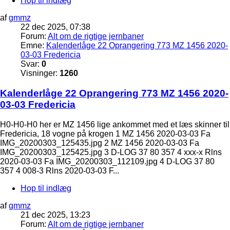
Hop til indlæg
af
gmmz
22 dec 2025, 07:38
Forum:
Alt om de rigtige jernbaner
Emne:
Kalenderlåge 22 Oprangering 773 MZ 1456 2020-
03-03 Fredericia
Svar:
0
Visninger:
1260
Kalenderlåge 22 Oprangering 773 MZ 1456 2020-
03-03 Fredericia
H0-H0-H0 her er MZ 1456 lige ankommet med et læs skinner til
Fredericia, 18 vogne på krogen 1 MZ 1456 2020-03-03 Fa
IMG_20200303_125435.jpg 2 MZ 1456 2020-03-03 Fa
IMG_20200303_125425.jpg 3 D-LOG 37 80 357 4 xxx-x Rlns
2020-03-03 Fa IMG_20200303_112109.jpg 4 D-LOG 37 80
357 4 008-3 Rlns 2020-03-03 F...
Hop til indlæg
af
gmmz
21 dec 2025, 13:23
Forum:
Alt om de rigtige jernbaner