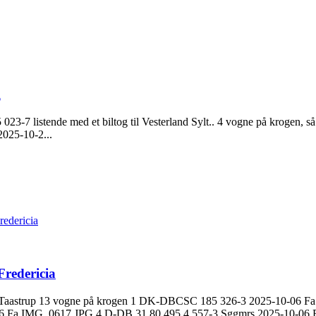
l
45 023-7 listende med et biltog til Vesterland Sylt.. 4 vogne på krogen, 
2025-10-2...
edericia
redericia
Høje Taastrup 13 vogne på krogen 1 DK-DBCSC 185 326-3 2025-10-0
 Fa IMG_0617.JPG 4 D-DB 31 80 495 4 557-3 Sggmrs 2025-10-06 Fa