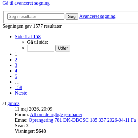
Gå til avanceret søgning
Avanceret søgning
Søg
Søgningen gav 1577 resultater
Side
1
af
158
Gå til side:
1
2
3
4
5
…
158
Næste
af
gmmz
11 maj 2026, 20:09
Forum:
Alt om de rigtige jernbaner
Emne:
Oprangering 781 DK-DBCSC 185 337 2026-04-11 Fa
Svar:
2
Visninger:
5648