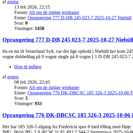
af
gmmz
13 feb 2026, 22:15
Forum:
Alt om de rigtige jernbaner
Emne:
Oprangering 777 D-DB 245 023-7 2025-10-27 Niebüll
Svar:
0
Visninger:
1458
Oprangering 777 D-DB 245 023-7 2025-10-27 Niebül
fra en tur til Vesterland Sylt, var der lige ophold i Niebüll her kom 2
vogne dobbeltlag på 9 vogne single på 8 vogne [ 1 D-DB 245 023-7 
Hop til indlæg
af
gmmz
08 feb 2026, 22:45
Forum:
Alt om de rigtige jernbaner
Emne:
Oprangering 776 DK-DBCSC 185 326-3 2025-10-06 Fr
Svar:
3
Visninger:
933
Oprangering 776 DK-DBCSC 185 326-3 2025-10-06 F
Her har 185 326-5 afgang fra Fredericia spor 8 med Øltog mod 
IMG_0616.JPG 3 A-RCW 31 81 493 2 344-2 Sggmrrss-y 2025-10-06