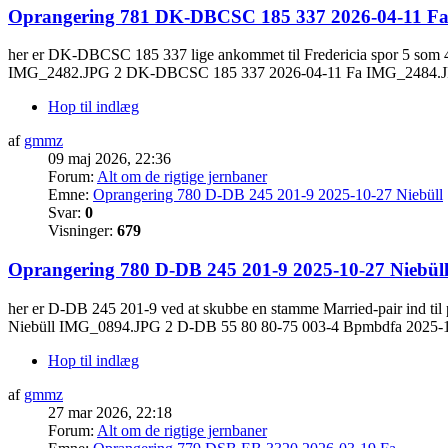
Oprangering 781 DK-DBCSC 185 337 2026-04-11 F
her er DK-DBCSC 185 337 lige ankommet til Fredericia spor 5 so
IMG_2482.JPG 2 DK-DBCSC 185 337 2026-04-11 Fa IMG_2484.JPG
Hop til indlæg
af
gmmz
09 maj 2026, 22:36
Forum:
Alt om de rigtige jernbaner
Emne:
Oprangering 780 D-DB 245 201-9 2025-10-27 Niebüll
Svar:
0
Visninger:
679
Oprangering 780 D-DB 245 201-9 2025-10-27 Niebül
her er D-DB 245 201-9 ved at skubbe en stamme Married-pair ind til 
Niebüll IMG_0894.JPG 2 D-DB 55 80 80-75 003-4 Bpmbdfa 2025-1
Hop til indlæg
af
gmmz
27 mar 2026, 22:18
Forum:
Alt om de rigtige jernbaner