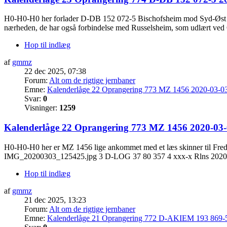
H0-H0-H0 her forlader D-DB 152 072-5 Bischofsheim mod Syd-Øst 19 vo
nærheden, de har også forbindelse med Russelsheim, som udlært ved Op
Hop til indlæg
af
gmmz
22 dec 2025, 07:38
Forum:
Alt om de rigtige jernbaner
Emne:
Kalenderlåge 22 Oprangering 773 MZ 1456 2020-03-03
Svar:
0
Visninger:
1259
Kalenderlåge 22 Oprangering 773 MZ 1456 2020-03-0
H0-H0-H0 her er MZ 1456 lige ankommet med et læs skinner til F
IMG_20200303_125425.jpg 3 D-LOG 37 80 357 4 xxx-x Rlns 2020-
Hop til indlæg
af
gmmz
21 dec 2025, 13:23
Forum:
Alt om de rigtige jernbaner
Emne:
Kalenderlåge 21 Oprangering 772 D-AKIEM 193 869-