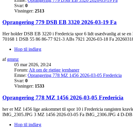
Emne:
Oprangering 779 DSB EB 3320 2026-03-19 Fa
Svar:
0
Visninger:
2513
Oprangering 779 DSB EB 3320 2026-03-19 Fa
Her holder DSB EB 3220 i Fredericia spor 6 lidt usædvanlig at se en 
70168 1 DSB 55 86 86-77 921-3 ABs 7921 2026-03-18 Fa 20260318
Hop til indlæg
af
gmmz
05 mar 2026, 20:24
Forum:
Alt om de rigtige jernbaner
Emne:
Oprangering 778 MZ 1456 2026-03-05 Fredericia
Svar:
0
Visninger:
1533
Oprangering 778 MZ 1456 2026-03-05 Fredericia
her er MZ 1456 lige ankommet til spor 10 i Fredericia rangisten kr
IMG_2305.JPG 3 MZ 1456 2026-03-05 Fa IMG_2306.JPG 4 D-DB 31
Hop til indlæg