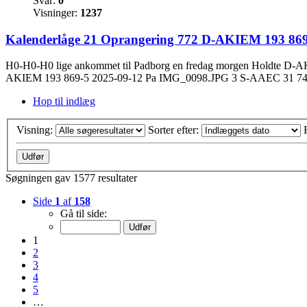
Svar:
0
Visninger:
1237
Kalenderlåge 21 Oprangering 772 D-AKIEM 193 869
H0-H0-H0 lige ankommet til Padborg en fredag morgen Holdte D-A
AKIEM 193 869-5 2025-09-12 Pa IMG_0098.JPG 3 S-AAEC 31 74 
Hop til indlæg
Visning:
Sorter efter:
Søgningen gav 1577 resultater
Side
1
af
158
Gå til side:
1
2
3
4
5
…