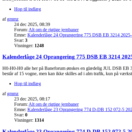
Hop til indlæg
af
gmmz
24 dec 2025, 08:39
Forum:
Alt om de rigtige jernbaner
Emne:
Kalenderlåge 24 Oprangering 775 DSB EB 3214 2025-1
Svar:
3
Visninger:
1248
Kalenderlåge 24 Oprangering 775 DSB EB 3214 2025
H0-H0-H0 alle her på Baneforum ønskes en glædelig JUL DSB EB 3214 h
består af 15 vogne, men kan ikke skilles ad i alm trafik, kun på værkst
Hop til indlæg
af
gmmz
23 dec 2025, 08:17
Forum:
Alt om de rigtige jernbaner
Emne:
Kalenderlåge 23 Oprangering 774 D-DB 152 072-5 202
Svar:
0
Visninger:
1314
Kalenderlåge 23 Oprangering 774 D-DB 152 072-5 20