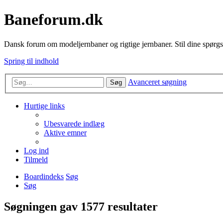
Baneforum.dk
Dansk forum om modeljernbaner og rigtige jernbaner. Stil dine spørgs
Spring til indhold
Avanceret søgning
Søg
Hurtige links
Ubesvarede indlæg
Aktive emner
Log ind
Tilmeld
Boardindeks
Søg
Søg
Søgningen gav 1577 resultater