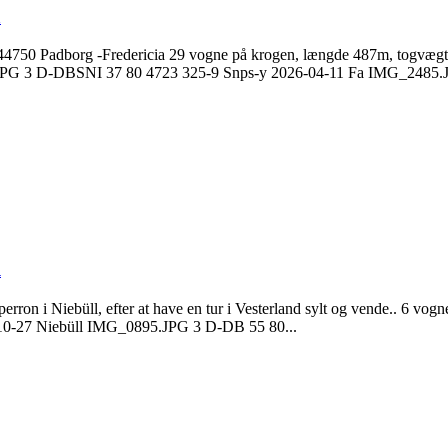
a
m 44750 Padborg -Fredericia 29 vogne på krogen, længde 487m, tog
 3 D-DBSNI 37 80 4723 325-9 Snps-y 2026-04-11 Fa IMG_2485.J
l
perron i Niebüll, efter at have en tur i Vesterland sylt og vende.. 6
0-27 Niebüll IMG_0895.JPG 3 D-DB 55 80...