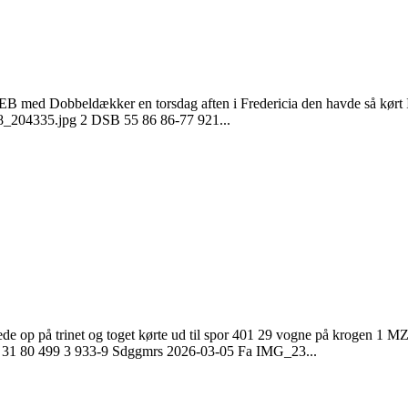
EB med Dobbeldækker en torsdag aften i Fredericia den havde så kørt I
_204335.jpg 2 DSB 55 86 86-77 921...
avlede op på trinet og toget kørte ud til spor 401 29 vogne på krog
 80 499 3 933-9 Sdggmrs 2026-03-05 Fa IMG_23...