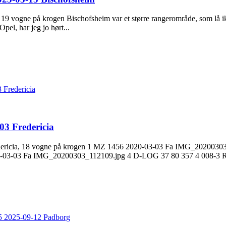
gne på krogen Bischofsheim var et større rangerområde, som lå ikke så
el, har jeg jo hørt...
 Fredericia
3 Fredericia
redericia, 18 vogne på krogen 1 MZ 1456 2020-03-03 Fa IMG_202003
03-03 Fa IMG_20200303_112109.jpg 4 D-LOG 37 80 357 4 008-3 Rln
5 2025-09-12 Padborg