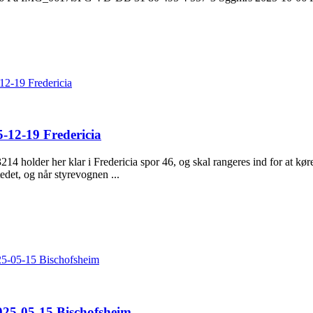
2-19 Fredericia
-12-19 Fredericia
older her klar i Fredericia spor 46, og skal rangeres ind for at køre
edet, og når styrevognen ...
5-05-15 Bischofsheim
25-05-15 Bischofsheim