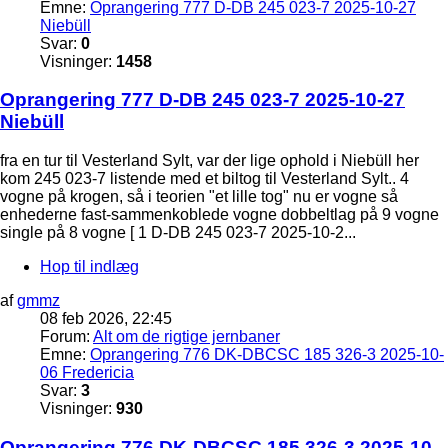
Emne:
Oprangering 777 D-DB 245 023-7 2025-10-27
Niebüll
Svar:
0
Visninger:
1458
Oprangering 777 D-DB 245 023-7 2025-10-27
Niebüll
fra en tur til Vesterland Sylt, var der lige ophold i Niebüll her
kom 245 023-7 listende med et biltog til Vesterland Sylt.. 4
vogne på krogen, så i teorien "et lille tog" nu er vogne så
enhederne fast-sammenkoblede vogne dobbeltlag på 9 vogne
single på 8 vogne [ 1 D-DB 245 023-7 2025-10-2...
Hop til indlæg
af
gmmz
08 feb 2026, 22:45
Forum:
Alt om de rigtige jernbaner
Emne:
Oprangering 776 DK-DBCSC 185 326-3 2025-10-
06 Fredericia
Svar:
3
Visninger:
930
Oprangering 776 DK-DBCSC 185 326-3 2025-10-