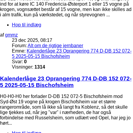
ind for at køre IC 140 Fredericia-Østerport 1 eller 15 vogne på
krogen, vognsættet består af 15 vogne, men kan ikke skilles ad
i alm trafik, kun på værkstedet, og når styrevognen ...
Hop til indlæg
af
gmmz
23 dec 2025, 08:17
Forum:
Alt om de rigtige jernbaner
Emne:
Kalenderlåge 23 Oprangering 774 D-DB 152 072-
5 2025-05-15 Bischofsheim
Svar:
0
Visninger:
1314
Kalenderlåge 23 Oprangering 774 D-DB 152 072-
5 2025-05-15 Bischofsheim
H0-H0-H0 her forlader D-DB 152 072-5 Bischofsheim mod
Syd-Øst 19 vogne på krogen Bischofsheim var et større
rangerområde, som lå ikke så langt fra Koblenz, så det skulle
lige tjekkes ud, når jeg "var" i nærheden, de har også
forbindelse med Russelsheim, som udlært ved Opel, har jeg jo
hørt...