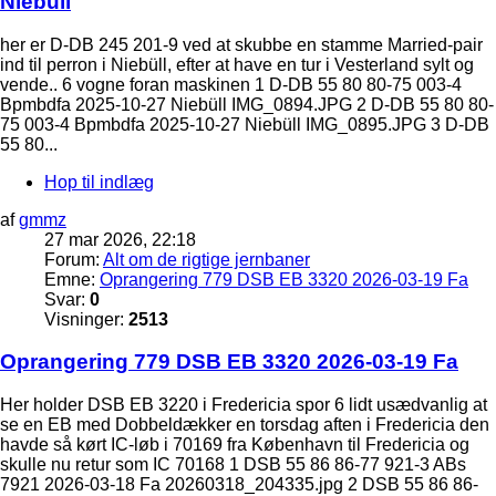
Niebüll
her er D-DB 245 201-9 ved at skubbe en stamme Married-pair
ind til perron i Niebüll, efter at have en tur i Vesterland sylt og
vende.. 6 vogne foran maskinen 1 D-DB 55 80 80-75 003-4
Bpmbdfa 2025-10-27 Niebüll IMG_0894.JPG 2 D-DB 55 80 80-
75 003-4 Bpmbdfa 2025-10-27 Niebüll IMG_0895.JPG 3 D-DB
55 80...
Hop til indlæg
af
gmmz
27 mar 2026, 22:18
Forum:
Alt om de rigtige jernbaner
Emne:
Oprangering 779 DSB EB 3320 2026-03-19 Fa
Svar:
0
Visninger:
2513
Oprangering 779 DSB EB 3320 2026-03-19 Fa
Her holder DSB EB 3220 i Fredericia spor 6 lidt usædvanlig at
se en EB med Dobbeldækker en torsdag aften i Fredericia den
havde så kørt IC-løb i 70169 fra København til Fredericia og
skulle nu retur som IC 70168 1 DSB 55 86 86-77 921-3 ABs
7921 2026-03-18 Fa 20260318_204335.jpg 2 DSB 55 86 86-