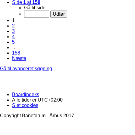
Side
1
af
158
Gå til side:
1
2
3
4
5
…
158
Næste
Gå til avanceret søgning
Boardindeks
Alle tider er
UTC+02:00
Slet cookies
Copyright Baneforum - Århus 2017