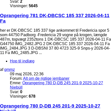
Svar:
2
Visninger:
5645
Oprangering 781 DK-DBCSC 185 337 2026-04-11
Fa
her er DK-DBCSC 185 337 lige ankommet til Fredericia spor 5
som 44750 Padborg -Fredericia 29 vogne på krogen, længde
487m, togvægt 2352tons 1 DK-DBCSC 185 337 2026-04-11 Fa
G44750 IMG_2482.JPG 2 DK-DBCSC 185 337 2026-04-11 Fa
IMG_2484.JPG 3 D-DBSNI 37 80 4723 325-9 Snps-y 2026-04-
11 Fa IMG_2485.JPG ...
Hop til indlæg
af
gmmz
09 maj 2026, 22:36
Forum:
Alt om de rigtige jernbaner
Emne:
Oprangering 780 D-DB 245 201-9 2025-10-27
Niebüll
Svar:
0
Visninger:
678
Oprangering 780 D-DB 245 201-9 2025-10-27