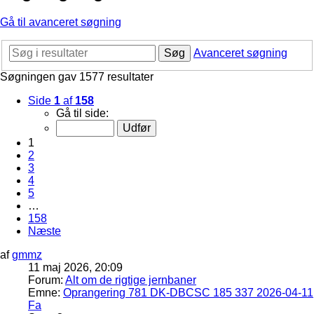
Gå til avanceret søgning
Søg
Avanceret søgning
Søgningen gav 1577 resultater
Side
1
af
158
Gå til side:
1
2
3
4
5
…
158
Næste
af
gmmz
11 maj 2026, 20:09
Forum:
Alt om de rigtige jernbaner
Emne:
Oprangering 781 DK-DBCSC 185 337 2026-04-11
Fa