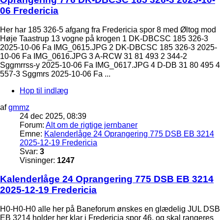
06 Fredericia
Her har 185 326-5 afgang fra Fredericia spor 8 med Øltog mod
Høje Taastrup 13 vogne på krogen 1 DK-DBCSC 185 326-3
2025-10-06 Fa IMG_0615.JPG 2 DK-DBCSC 185 326-3 2025-
10-06 Fa IMG_0616.JPG 3 A-RCW 31 81 493 2 344-2
Sggmrrss-y 2025-10-06 Fa IMG_0617.JPG 4 D-DB 31 80 495 4
557-3 Sggmrs 2025-10-06 Fa ...
Hop til indlæg
af
gmmz
24 dec 2025, 08:39
Forum:
Alt om de rigtige jernbaner
Emne:
Kalenderlåge 24 Oprangering 775 DSB EB 3214
2025-12-19 Fredericia
Svar:
3
Visninger:
1247
Kalenderlåge 24 Oprangering 775 DSB EB 3214
2025-12-19 Fredericia
H0-H0-H0 alle her på Baneforum ønskes en glædelig JUL DSB
EB 3214 holder her klar i Fredericia spor 46, og skal rangeres