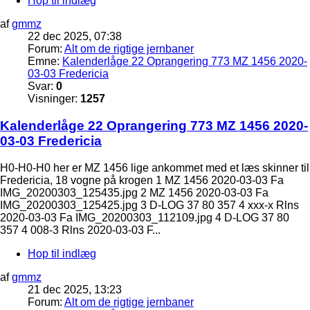
Hop til indlæg
af
gmmz
22 dec 2025, 07:38
Forum:
Alt om de rigtige jernbaner
Emne:
Kalenderlåge 22 Oprangering 773 MZ 1456 2020-
03-03 Fredericia
Svar:
0
Visninger:
1257
Kalenderlåge 22 Oprangering 773 MZ 1456 2020-
03-03 Fredericia
H0-H0-H0 her er MZ 1456 lige ankommet med et læs skinner til
Fredericia, 18 vogne på krogen 1 MZ 1456 2020-03-03 Fa
IMG_20200303_125435.jpg 2 MZ 1456 2020-03-03 Fa
IMG_20200303_125425.jpg 3 D-LOG 37 80 357 4 xxx-x Rlns
2020-03-03 Fa IMG_20200303_112109.jpg 4 D-LOG 37 80
357 4 008-3 Rlns 2020-03-03 F...
Hop til indlæg
af
gmmz
21 dec 2025, 13:23
Forum:
Alt om de rigtige jernbaner