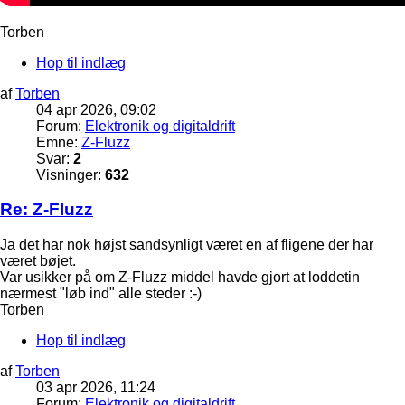
Torben
Hop til indlæg
af
Torben
04 apr 2026, 09:02
Forum:
Elektronik og digitaldrift
Emne:
Z-Fluzz
Svar:
2
Visninger:
632
Re: Z-Fluzz
Ja det har nok højst sandsynligt været en af fligene der har
været bøjet.
Var usikker på om Z-Fluzz middel havde gjort at loddetin
nærmest "løb ind" alle steder :-)
Torben
Hop til indlæg
af
Torben
03 apr 2026, 11:24
Forum:
Elektronik og digitaldrift