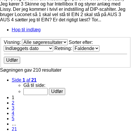
Jeg kører 3 Skinne og har Intellibox II og styrer anlæg med
Lissy. Der jeg kommer i tvivl er indstilling af DIP-scahlter. Jeg
bruger Loconet så 1 skal vel stå til EIN 2 skal stå på AUS 3
AUS 4 sætter jeg til EIN? Er det rigtigt læst? Tor...
Hop til indlæg
Visning:
Sorter efter:
Retning:
Søgningen gav 210 resultater
Side
1
af
21
Gå til side:
1
2
3
4
5
…
21