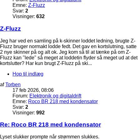
Emne:
Z-Fluzz
Svar:
2
Visninger:
632
Z-Fluzz
Jeg har ved en samling på k-skinner loddet ledning, brugte Z-
Fluzz bruger normakt lodde fedt. Det gav en kortslutning, satte
2 nye skinner på og alt ok. Jeg kom så til at tænke på om Z-
Fluzz kan "lede" så meget at loddetin flyder så meget ud at det
kortslutter? Har kun brugt Z-Fluzz på ski...
Hop til indlæg
af
Torben
17 feb 2026, 08:06
Forum:
Elektronik og digitaldrift
Emne:
Roco BR 218 med kondensator
Svar:
2
Visninger:
992
Re: Roco BR 218 med kondensator
Lyset slukker prompte når strømmen slukkes.