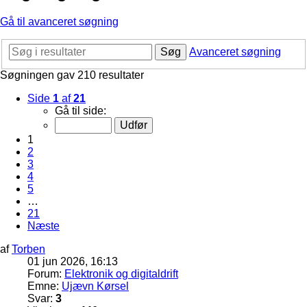
Gå til avanceret søgning
Søg
Avanceret søgning
Søgningen gav 210 resultater
Side
1
af
21
Gå til side:
1
2
3
4
5
…
21
Næste
af
Torben
01 jun 2026, 16:13
Forum:
Elektronik og digitaldrift
Emne:
Ujævn Kørsel
Svar:
3