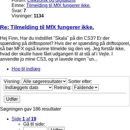
Forum:
Elektronik og digitaldrift
Emne:
Tilmelding til MfX fungerer ikke.
Svar:
7
Visninger:
1134
Re: Tilmelding til MfX fungerer ikke.
Hej Finn, Har du indstillet "Skala" på din CS3? Er der
spænding på driftssporet? Hvis der er spænding på driftssporet,
så bør MFX også kunne tilmelde sig den vej. Jeg forstår ikke,
hvad der skulle have fået udgangen til at stå af i Vejle. I
anvendte jo mine CS3, og vi lavede ingen "un...
Hop til indlæg
Visning:
Sorter efter:
Retning:
Søgningen gav 186 resultater
Side
1
af
19
Gå til side: