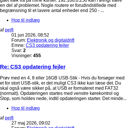
gået væk fra på mine kurser. 192.168.0.250 kan i øvrigt være
en del af problemet. Nogle routere er forudindstillede med
begrænsning til et lavere antal enheder end 250 - ...
Hop til indlæg
af
pejft
01 jun 2026, 08:52
Forum:
Elektronik og digitaldrift
Emne:
CS3 opdatering fejler
Svar:
2
Visninger:
455
Re: CS3 opdatering fejler
Prøv med en 4, 8 eller 16GB USB-Stik - Hvis du forsøger med
et for stort USB-stik, er det muligt CS3 ikke kan læse det. Du
skal også være sikker på, at USB er formateret med FAT32
(normalt). Opdateringen startes med venstre kørekontrol og
Stop, som holdes nede, indtil opdateringen starter. Det minde...
Hop til indlæg
af
pejft
27 maj 2026, 09:02