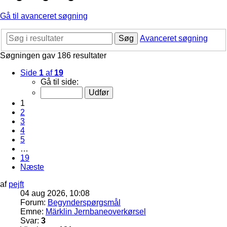
Gå til avanceret søgning
Søg
Avanceret søgning
Søgningen gav 186 resultater
Side
1
af
19
Gå til side:
1
2
3
4
5
…
19
Næste
af
pejft
04 aug 2026, 10:08
Forum:
Begynderspørgsmål
Emne:
Märklin Jernbaneoverkørsel
Svar:
3