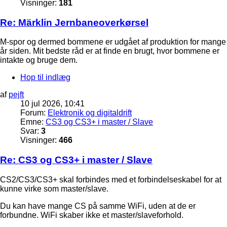
Visninger:
181
Re: Märklin Jernbaneoverkørsel
M-spor og dermed bommene er udgået af produktion for mange
år siden. Mit bedste råd er at finde en brugt, hvor bommene er
intakte og bruge dem.
Hop til indlæg
af
pejft
10 jul 2026, 10:41
Forum:
Elektronik og digitaldrift
Emne:
CS3 og CS3+ i master / Slave
Svar:
3
Visninger:
466
Re: CS3 og CS3+ i master / Slave
CS2/CS3/CS3+ skal forbindes med et forbindelseskabel for at
kunne virke som master/slave.
Du kan have mange CS på samme WiFi, uden at de er
forbundne. WiFi skaber ikke et master/slaveforhold.