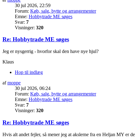
30 jul 2026, 22:59
Forum:
Køb, salg, bytte og arrangementer
Emne:
Hobbytrade ME søges
Svar:
7
Visninger:
320
Re: Hobbytrade ME søges
Jeg er nysgerrig - hvorfor skal den have nye hjul?
Klaus
Hop til indlæg
af
moppe
30 jul 2026, 06:24
Forum:
Køb, salg, bytte og arrangementer
Emne:
Hobbytrade ME søges
Svar:
7
Visninger:
320
Re: Hobbytrade ME søges
Hvis alt andet fejler, så mener jeg at akslerne fra en Heljan MY er de