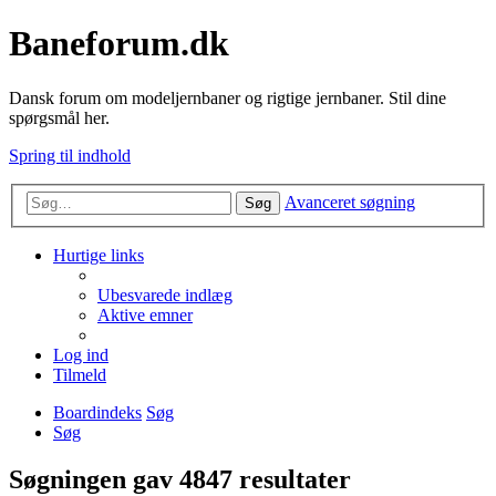
Baneforum.dk
Dansk forum om modeljernbaner og rigtige jernbaner. Stil dine
spørgsmål her.
Spring til indhold
Avanceret søgning
Søg
Hurtige links
Ubesvarede indlæg
Aktive emner
Log ind
Tilmeld
Boardindeks
Søg
Søg
Søgningen gav 4847 resultater