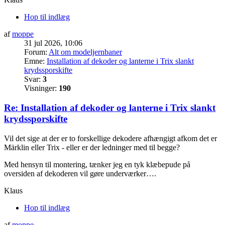
Hop til indlæg
af
moppe
31 jul 2026, 10:06
Forum:
Alt om modeljernbaner
Emne:
Installation af dekoder og lanterne i Trix slankt
krydssporskifte
Svar:
3
Visninger:
190
Re: Installation af dekoder og lanterne i Trix slankt
krydssporskifte
Vil det sige at der er to forskellige dekodere afhængigt afkom det er
Märklin eller Trix - eller er der ledninger med til begge?
Med hensyn til montering, tænker jeg en tyk klæbepude på
oversiden af dekoderen vil gøre underværker….
Klaus
Hop til indlæg
af
moppe