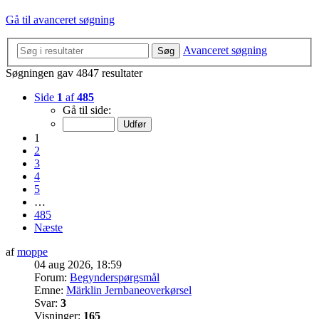
Gå til avanceret søgning
Avanceret søgning
Søg
Søgningen gav 4847 resultater
Side
1
af
485
Gå til side:
1
2
3
4
5
…
485
Næste
af
moppe
04 aug 2026, 18:59
Forum:
Begynderspørgsmål
Emne:
Märklin Jernbaneoverkørsel
Svar:
3
Visninger:
165