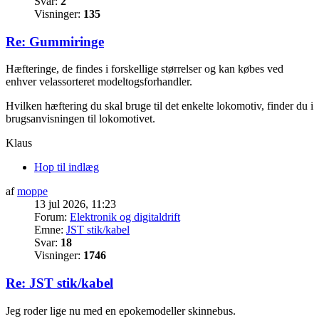
Svar:
2
Visninger:
135
Re: Gummiringe
Hæfteringe, de findes i forskellige størrelser og kan købes ved
enhver velassorteret modeltogsforhandler.
Hvilken hæftering du skal bruge til det enkelte lokomotiv, finder du i
brugsanvisningen til lokomotivet.
Klaus
Hop til indlæg
af
moppe
13 jul 2026, 11:23
Forum:
Elektronik og digitaldrift
Emne:
JST stik/kabel
Svar:
18
Visninger:
1746
Re: JST stik/kabel
Jeg roder lige nu med en epokemodeller skinnebus.