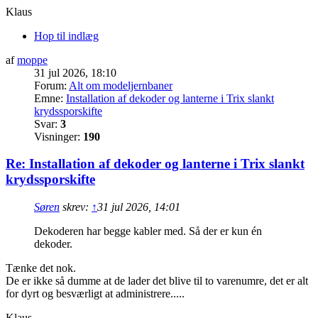
Klaus
Hop til indlæg
af
moppe
31 jul 2026, 18:10
Forum:
Alt om modeljernbaner
Emne:
Installation af dekoder og lanterne i Trix slankt
krydssporskifte
Svar:
3
Visninger:
190
Re: Installation af dekoder og lanterne i Trix slankt
krydssporskifte
Søren
skrev:
↑
31 jul 2026, 14:01
Dekoderen har begge kabler med. Så der er kun én
dekoder.
Tænke det nok.
De er ikke så dumme at de lader det blive til to varenumre, det er alt
for dyrt og besværligt at administrere.....
Klaus