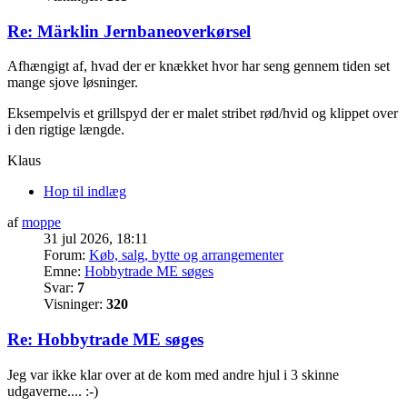
Re: Märklin Jernbaneoverkørsel
Afhængigt af, hvad der er knækket hvor har seng gennem tiden set
mange sjove løsninger.
Eksempelvis et grillspyd der er malet stribet rød/hvid og klippet over
i den rigtige længde.
Klaus
Hop til indlæg
af
moppe
31 jul 2026, 18:11
Forum:
Køb, salg, bytte og arrangementer
Emne:
Hobbytrade ME søges
Svar:
7
Visninger:
320
Re: Hobbytrade ME søges
Jeg var ikke klar over at de kom med andre hjul i 3 skinne
udgaverne.... :-)