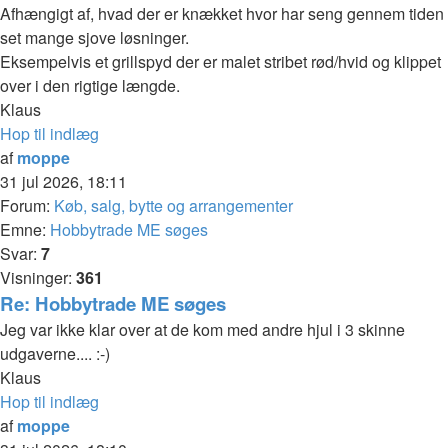
Afhængigt af, hvad der er knækket hvor har seng gennem tiden
set mange sjove løsninger.
Eksempelvis et grillspyd der er malet stribet rød/hvid og klippet
over i den rigtige længde.
Klaus
Hop til indlæg
af
moppe
31 jul 2026, 18:11
Forum:
Køb, salg, bytte og arrangementer
Emne:
Hobbytrade ME søges
Svar:
7
Visninger:
361
Re: Hobbytrade ME søges
Jeg var ikke klar over at de kom med andre hjul i 3 skinne
udgaverne.... :-)
Klaus
Hop til indlæg
af
moppe