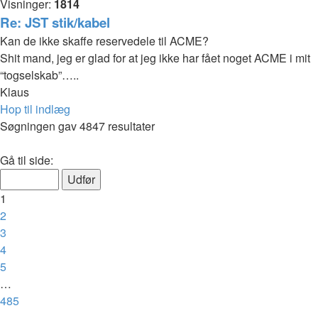
Visninger:
1814
Re: JST stik/kabel
Kan de ikke skaffe reservedele til ACME?
Shit mand, jeg er glad for at jeg ikke har fået noget ACME i mit
“togselskab”…..
Klaus
Hop til indlæg
Søgningen gav 4847 resultater
Side
Gå til side:
1
af
1
485
2
3
4
5
…
485