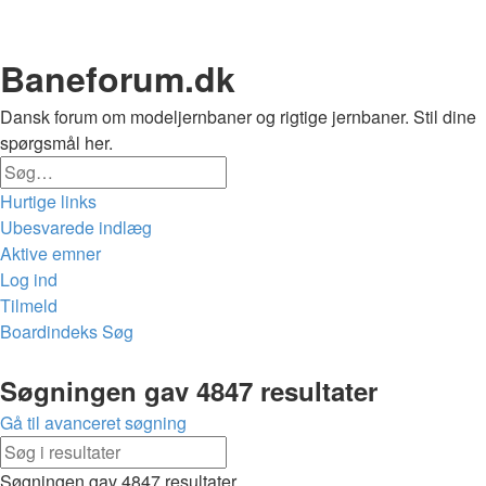
Baneforum.dk
Dansk forum om modeljernbaner og rigtige jernbaner. Stil dine
spørgsmål her.
Søg
Avanceret
Hurtige links
søgning
Ubesvarede indlæg
Aktive emner
Log ind
Tilmeld
Boardindeks
Søg
Søg
Søgningen gav 4847 resultater
Gå til avanceret søgning
Søg
Avanceret
Søgningen gav 4847 resultater