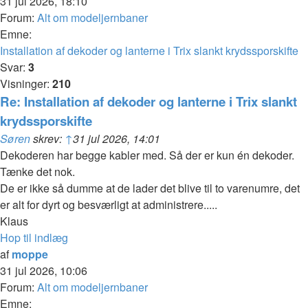
31 jul 2026, 18:10
Forum:
Alt om modeljernbaner
Emne:
Installation af dekoder og lanterne i Trix slankt krydssporskifte
Svar:
3
Visninger:
210
Re: Installation af dekoder og lanterne i Trix slankt
krydssporskifte
Søren
skrev:
↑
31 jul 2026, 14:01
Dekoderen har begge kabler med. Så der er kun én dekoder.
Tænke det nok.
De er ikke så dumme at de lader det blive til to varenumre, det
er alt for dyrt og besværligt at administrere.....
Klaus
Hop til indlæg
af
moppe
31 jul 2026, 10:06
Forum:
Alt om modeljernbaner
Emne: