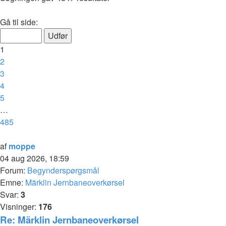
søgning
Side
Gå til side:
1
af
1
485
2
3
4
5
…
485
Næste
af
moppe
04 aug 2026, 18:59
Forum:
Begynderspørgsmål
Emne:
Märklin Jernbaneoverkørsel
Svar:
3
Visninger:
176
Re: Märklin Jernbaneoverkørsel