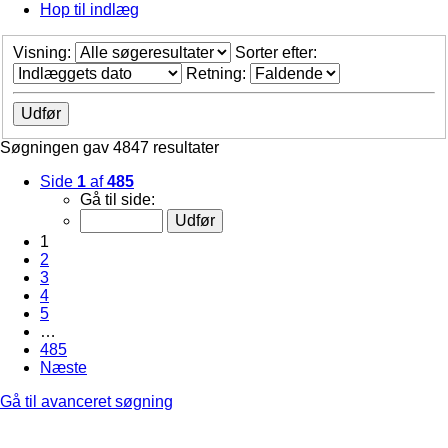
Hop til indlæg
Visning:
Sorter efter:
Retning:
Søgningen gav 4847 resultater
Side
1
af
485
Gå til side:
1
2
3
4
5
…
485
Næste
Gå til avanceret søgning