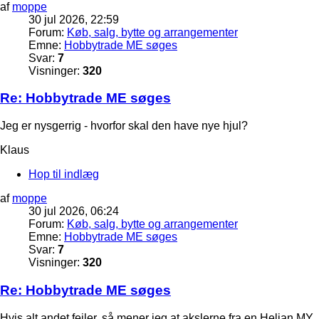
af
moppe
30 jul 2026, 22:59
Forum:
Køb, salg, bytte og arrangementer
Emne:
Hobbytrade ME søges
Svar:
7
Visninger:
320
Re: Hobbytrade ME søges
Jeg er nysgerrig - hvorfor skal den have nye hjul?
Klaus
Hop til indlæg
af
moppe
30 jul 2026, 06:24
Forum:
Køb, salg, bytte og arrangementer
Emne:
Hobbytrade ME søges
Svar:
7
Visninger:
320
Re: Hobbytrade ME søges
Hvis alt andet fejler, så mener jeg at akslerne fra en Heljan MY