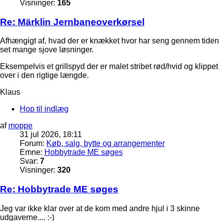
Visninger:
165
Re: Märklin Jernbaneoverkørsel
Afhængigt af, hvad der er knækket hvor har seng gennem tiden
set mange sjove løsninger.
Eksempelvis et grillspyd der er malet stribet rød/hvid og klippet
over i den rigtige længde.
Klaus
Hop til indlæg
af
moppe
31 jul 2026, 18:11
Forum:
Køb, salg, bytte og arrangementer
Emne:
Hobbytrade ME søges
Svar:
7
Visninger:
320
Re: Hobbytrade ME søges
Jeg var ikke klar over at de kom med andre hjul i 3 skinne
udgaverne.... :-)