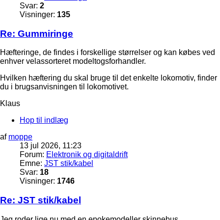
Svar:
2
Visninger:
135
Re: Gummiringe
Hæfteringe, de findes i forskellige størrelser og kan købes ved
enhver velassorteret modeltogsforhandler.
Hvilken hæftering du skal bruge til det enkelte lokomotiv, finder
du i brugsanvisningen til lokomotivet.
Klaus
Hop til indlæg
af
moppe
13 jul 2026, 11:23
Forum:
Elektronik og digitaldrift
Emne:
JST stik/kabel
Svar:
18
Visninger:
1746
Re: JST stik/kabel
Jeg roder lige nu med en epokemodeller skinnebus.