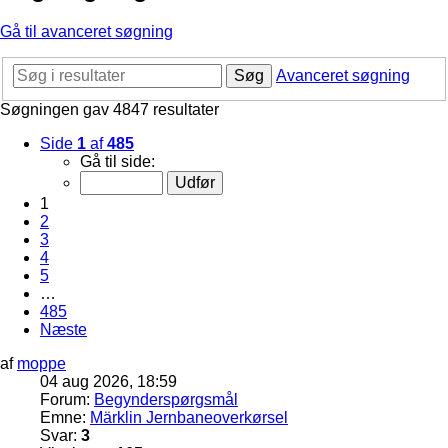
Gå til avanceret søgning
Søg
Avanceret søgning
Søgningen gav 4847 resultater
Side
1
af
485
Gå til side:
1
2
3
4
5
…
485
Næste
af
moppe
04 aug 2026, 18:59
Forum:
Begynderspørgsmål
Emne:
Märklin Jernbaneoverkørsel
Svar:
3