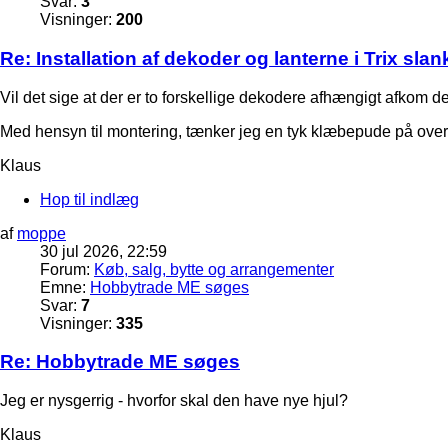
Svar:
3
Visninger:
200
Re: Installation af dekoder og lanterne i Trix sla
Vil det sige at der er to forskellige dekodere afhængigt afkom det
Med hensyn til montering, tænker jeg en tyk klæbepude på ove
Klaus
Hop til indlæg
af
moppe
30 jul 2026, 22:59
Forum:
Køb, salg, bytte og arrangementer
Emne:
Hobbytrade ME søges
Svar:
7
Visninger:
335
Re: Hobbytrade ME søges
Jeg er nysgerrig - hvorfor skal den have nye hjul?
Klaus