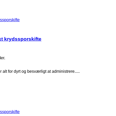
dssporskifte
nkt krydssporskifte
er.
alt for dyrt og besværligt at administrere.....
dssporskifte