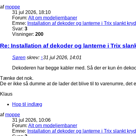
af
moppe
31 jul 2026, 18:10
Forum:
Alt om modeljernbaner
Emne:
Installation af dekoder og lanterne i Trix slankt kry
Svar:
3
Visninger:
200
Re: Installation af dekoder og lanterne i Trix sla
Søren
skrev:
↑
31 jul 2026, 14:01
Dekoderen har begge kabler med. Så der er kun én dekod
Tænke det nok.
De er ikke så dumme at de lader det blive til to varenumre, det er 
Klaus
Hop til indlæg
af
moppe
31 jul 2026, 10:06
Forum:
Alt om modeljernbaner
Emne:
Installation af dekoder og lanterne i Trix slankt kry