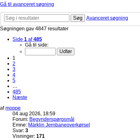
Gå til avanceret søgning
Søg
Avanceret søgning
Søgningen gav 4847 resultater
Side
1
af
485
Gå til side:
1
2
3
4
5
…
485
Næste
af
moppe
04 aug 2026, 18:59
Forum:
Begynderspørgsmål
Emne:
Märklin Jernbaneoverkørsel
Svar:
3
Visninger:
171