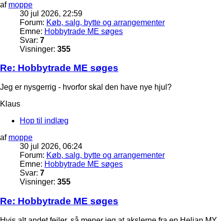
af
moppe
30 jul 2026, 22:59
Forum:
Køb, salg, bytte og arrangementer
Emne:
Hobbytrade ME søges
Svar:
7
Visninger:
355
Re: Hobbytrade ME søges
Jeg er nysgerrig - hvorfor skal den have nye hjul?
Klaus
Hop til indlæg
af
moppe
30 jul 2026, 06:24
Forum:
Køb, salg, bytte og arrangementer
Emne:
Hobbytrade ME søges
Svar:
7
Visninger:
355
Re: Hobbytrade ME søges
Hvis alt andet fejler, så mener jeg at akslerne fra en Heljan MY