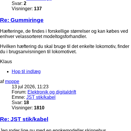
Svar:
2
Visninger:
137
Re: Gummiringe
Hæfteringe, de findes i forskellige størrelser og kan købes ved
enhver velassorteret modeltogsforhandler.
Hvilken hæftering du skal bruge til det enkelte lokomotiv, finder
du i brugsanvisningen til lokomotivet.
Klaus
Hop til indlæg
af
moppe
13 jul 2026, 11:23
Forum:
Elektronik og digitaldrift
Emne:
JST stik/kabel
Svar:
18
Visninger:
1810
Re: JST stik/kabel
Jeg roder lige nu med en epokemodeller skinnebus.