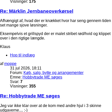
Visninger:
175
Re: Märklin Jernbaneoverkørsel
Afhængigt af, hvad der er knækket hvor har seng gennem tiden
set mange sjove løsninger.
Eksempelvis et grillspyd der er malet stribet rød/hvid og klippet
over i den rigtige længde.
Klaus
Hop til indlæg
af
moppe
31 jul 2026, 18:11
Forum:
Køb, salg, bytte og arrangementer
Emne:
Hobbytrade ME søges
Svar:
7
Visninger:
355
Re: Hobbytrade ME søges
Jeg var ikke klar over at de kom med andre hjul i 3 skinne
udgaverne.... :-)