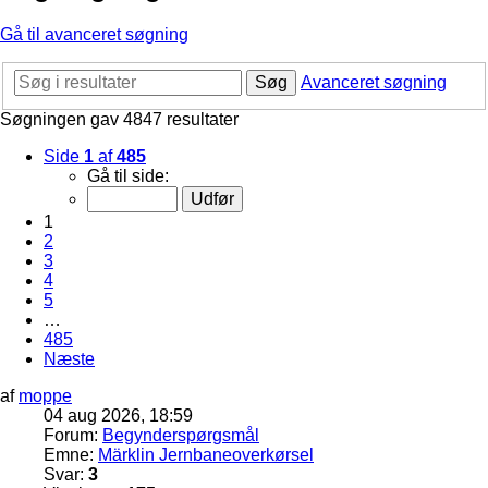
Gå til avanceret søgning
Søg
Avanceret søgning
Søgningen gav 4847 resultater
Side
1
af
485
Gå til side:
1
2
3
4
5
…
485
Næste
af
moppe
04 aug 2026, 18:59
Forum:
Begynderspørgsmål
Emne:
Märklin Jernbaneoverkørsel
Svar:
3