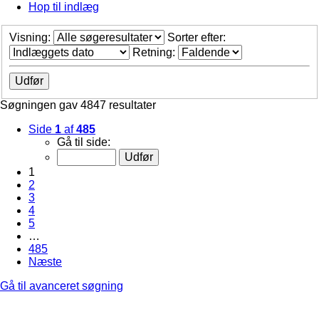
Hop til indlæg
Visning:
Sorter efter:
Retning:
Søgningen gav 4847 resultater
Side
1
af
485
Gå til side:
1
2
3
4
5
…
485
Næste
Gå til avanceret søgning