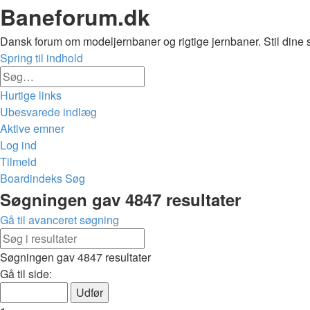
Baneforum.dk
Dansk forum om modeljernbaner og rigtige jernbaner. Stil dine 
Spring til indhold
Avanceret
Søg
søgning
Hurtige links
Ubesvarede indlæg
Aktive emner
Log ind
Tilmeld
Boardindeks
Søg
Søg
Søgningen gav 4847 resultater
Gå til avanceret søgning
Avanceret
Søg
søgning
Søgningen gav 4847 resultater
Side
Gå til side:
1
af