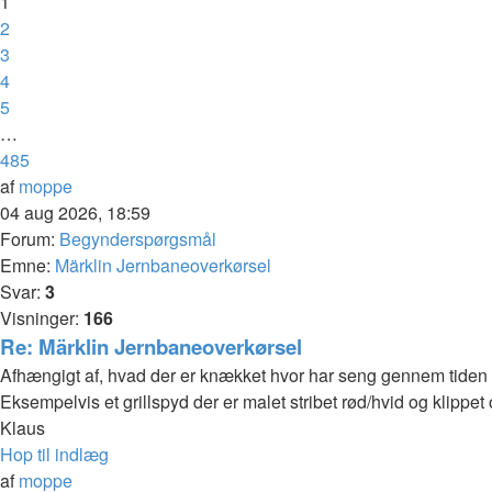
1
485
2
3
4
5
…
485
Næste
af
moppe
04 aug 2026, 18:59
Forum:
Begynderspørgsmål
Emne:
Märklin Jernbaneoverkørsel
Svar:
3
Visninger:
166
Re: Märklin Jernbaneoverkørsel
Afhængigt af, hvad der er knækket hvor har seng gennem tiden 
Eksempelvis et grillspyd der er malet stribet rød/hvid og klippet
Klaus
Hop til indlæg
af
moppe