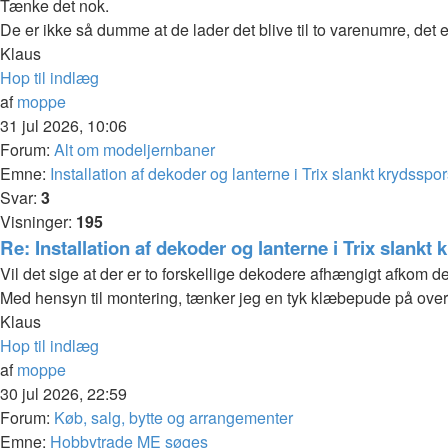
Tænke det nok.
De er ikke så dumme at de lader det blive til to varenumre, det er 
Klaus
Hop til indlæg
af
moppe
31 jul 2026, 10:06
Forum:
Alt om modeljernbaner
Emne:
Installation af dekoder og lanterne i Trix slankt krydsspor
Svar:
3
Visninger:
195
Re: Installation af dekoder og lanterne i Trix slankt 
Vil det sige at der er to forskellige dekodere afhængigt afkom det
Med hensyn til montering, tænker jeg en tyk klæbepude på ove
Klaus
Hop til indlæg
af
moppe
30 jul 2026, 22:59
Forum:
Køb, salg, bytte og arrangementer
Emne:
Hobbytrade ME søges