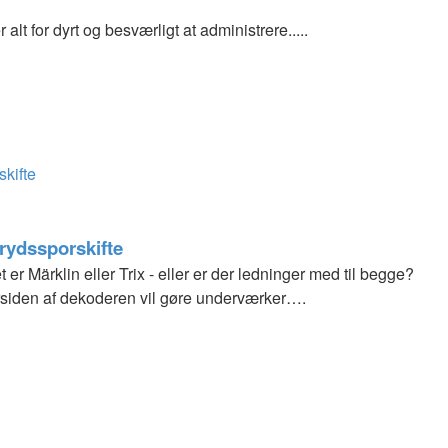
alt for dyrt og besværligt at administrere.....
skifte
krydssporskifte
 er Märklin eller Trix - eller er der ledninger med til begge?
rsiden af dekoderen vil gøre underværker….