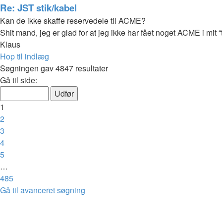
Re: JST stik/kabel
Kan de ikke skaffe reservedele til ACME?
Shit mand, jeg er glad for at jeg ikke har fået noget ACME i mit
Klaus
Hop til indlæg
Søgningen gav 4847 resultater
Side
Gå til side:
1
af
1
485
2
3
4
5
…
485
Næste
Gå til avanceret søgning