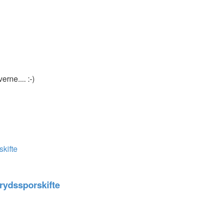
rne.... :-)
skifte
krydssporskifte