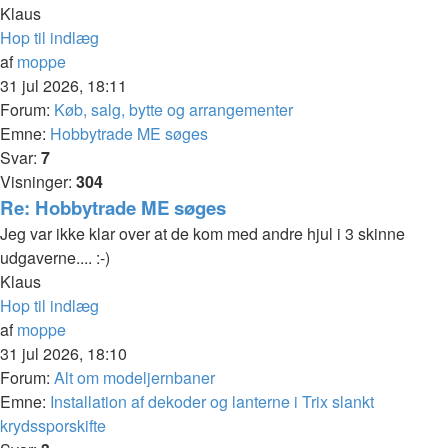
Klaus
Hop til indlæg
af
moppe
31 jul 2026, 18:11
Forum:
Køb, salg, bytte og arrangementer
Emne:
Hobbytrade ME søges
Svar:
7
Visninger:
304
Re: Hobbytrade ME søges
Jeg var ikke klar over at de kom med andre hjul i 3 skinne
udgaverne.... :-)
Klaus
Hop til indlæg
af
moppe
31 jul 2026, 18:10
Forum:
Alt om modeljernbaner
Emne:
Installation af dekoder og lanterne i Trix slankt
krydssporskifte