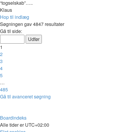
“togselskab”…..
Klaus
Hop til indlæg
Søgningen gav 4847 resultater
Side
Gå til side:
1
af
1
485
2
3
4
5
…
485
Næste
Gå til avanceret søgning
Boardindeks
Alle tider er
UTC+02:00
Slet cookies