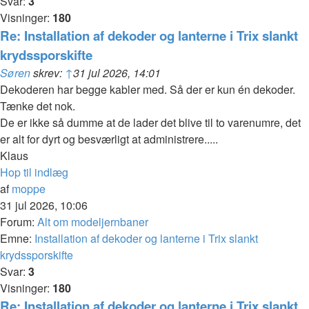
Svar:
3
Visninger:
180
Re: Installation af dekoder og lanterne i Trix slankt
krydssporskifte
Søren
skrev:
↑
31 jul 2026, 14:01
Dekoderen har begge kabler med. Så der er kun én dekoder.
Tænke det nok.
De er ikke så dumme at de lader det blive til to varenumre, det
er alt for dyrt og besværligt at administrere.....
Klaus
Hop til indlæg
af
moppe
31 jul 2026, 10:06
Forum:
Alt om modeljernbaner
Emne:
Installation af dekoder og lanterne i Trix slankt
krydssporskifte
Svar:
3
Visninger:
180
Re: Installation af dekoder og lanterne i Trix slankt