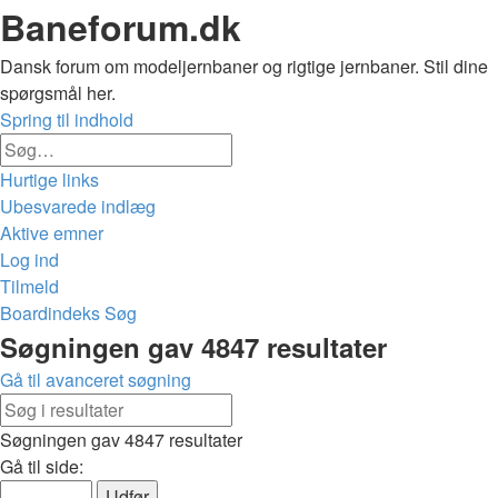
Baneforum.dk
Dansk forum om modeljernbaner og rigtige jernbaner. Stil dine
spørgsmål her.
Spring til indhold
Avanceret
Søg
søgning
Hurtige links
Ubesvarede indlæg
Aktive emner
Log ind
Tilmeld
Boardindeks
Søg
Søg
Søgningen gav 4847 resultater
Gå til avanceret søgning
Avanceret
Søg
søgning
Søgningen gav 4847 resultater
Side
Gå til side:
1