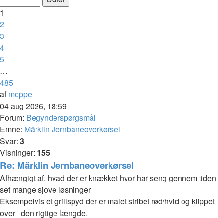
af
1
485
2
3
4
5
…
485
Næste
af
moppe
04 aug 2026, 18:59
Forum:
Begynderspørgsmål
Emne:
Märklin Jernbaneoverkørsel
Svar:
3
Visninger:
155
Re: Märklin Jernbaneoverkørsel
Afhængigt af, hvad der er knækket hvor har seng gennem tiden
set mange sjove løsninger.
Eksempelvis et grillspyd der er malet stribet rød/hvid og klippet
over i den rigtige længde.