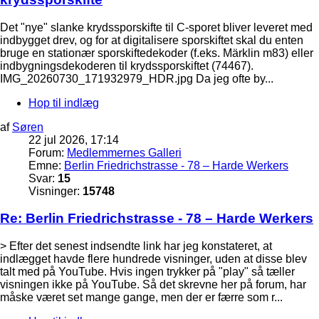
Det "nye" slanke krydssporskifte til C-sporet bliver leveret med
indbygget drev, og for at digitalisere sporskiftet skal du enten
bruge en stationær sporskiftedekoder (f.eks. Märklin m83) eller
indbygningsdekoderen til krydssporskiftet (74467).
IMG_20260730_171932979_HDR.jpg Da jeg ofte by...
Hop til indlæg
af
Søren
22 jul 2026, 17:14
Forum:
Medlemmernes Galleri
Emne:
Berlin Friedrichstrasse - 78 – Harde Werkers
Svar:
15
Visninger:
15748
Re: Berlin Friedrichstrasse - 78 – Harde Werkers
> Efter det senest indsendte link har jeg konstateret, at
indlægget havde flere hundrede visninger, uden at disse blev
talt med på YouTube. Hvis ingen trykker på "play" så tæller
visningen ikke på YouTube. Så det skrevne her på forum, har
måske været set mange gange, men der er færre som r...