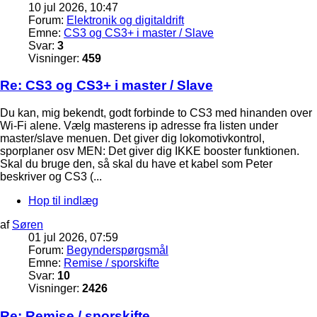
10 jul 2026, 10:47
Forum:
Elektronik og digitaldrift
Emne:
CS3 og CS3+ i master / Slave
Svar:
3
Visninger:
459
Re: CS3 og CS3+ i master / Slave
Du kan, mig bekendt, godt forbinde to CS3 med hinanden over
Wi-Fi alene. Vælg masterens ip adresse fra listen under
master/slave menuen. Det giver dig lokomotivkontrol,
sporplaner osv MEN: Det giver dig IKKE booster funktionen.
Skal du bruge den, så skal du have et kabel som Peter
beskriver og CS3 (...
Hop til indlæg
af
Søren
01 jul 2026, 07:59
Forum:
Begynderspørgsmål
Emne:
Remise / sporskifte
Svar:
10
Visninger:
2426
Re: Remise / sporskifte