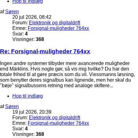
Hop til indlæg
af
Søren
20 jul 2026, 08:42
Forum:
Elektronik og digitaldrift
Emne:
Forsignal-muligheder 764xx
Svar:
4
Visninger:
368
Re: Forsignal-muligheder 764xx
Ingen andre systemer tilbyder mere avancerede muligheder
end Märklins. Hvis nogle gør, så vis mig hvilke? Du har den
totale frihed til at gøre præcis som du vil. Viessmanns løsning,
som benytter deres signalbus kan lignende, men her skal du
"bøje" signalbussens retning med analoge skiftere...
Hop til indlæg
af
Søren
19 jul 2026, 20:39
Forum:
Elektronik og digitaldrift
Emne:
Forsignal-muligheder 764xx
Svar:
4
Visninger:
368