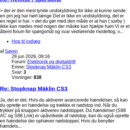
> der er den mest tynde undskyldning for ikke at kunne sende
en pm jeg har hørt længe Det er ikke en undskyldning, det er
en regel vi har. > det du gør med den måde er at han ( sarby )
ikke kan mødes med nogen der måske kan hjælpe ham Vi er et
åbent forum for spørgsmål og svar vedrørende modeltog, v...
Hop til indlæg
af
Søren
28 jun 2026, 09:16
Forum:
Elektronik og digitaldrift
Emne:
Stopknap Mäklin CS3
Svar:
3
Visninger:
838
Re: Stopknap Mäklin CS3
Ja, det er det. Hvis du aktiverer avancerede hændelser, så kan
du oprette en hændelse og trække et nødstop ind. Når du
trykker på knappen aktiveres nødstoppet. Da hændelser (S88
AC og S88 Link) er upåvirkede af nødstop, kan du også oprette
en hændelse der ophæver nødstoppet. Hvis du benytter
hændels...