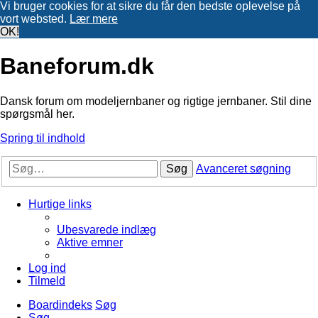
Vi bruger cookies for at sikre du får den bedste oplevelse på
vort websted.
Lær mere
OK!
Baneforum.dk
Dansk forum om modeljernbaner og rigtige jernbaner. Stil dine
spørgsmål her.
Spring til indhold
Søg
Avanceret søgning
Hurtige links
Ubesvarede indlæg
Aktive emner
Log ind
Tilmeld
Boardindeks
Søg
Søg