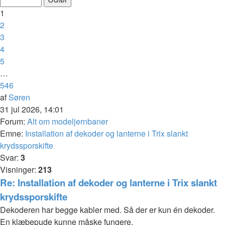
af
1
546
2
3
4
5
…
546
Næste
af
Søren
31 jul 2026, 14:01
Forum:
Alt om modeljernbaner
Emne:
Installation af dekoder og lanterne i Trix slankt
krydssporskifte
Svar:
3
Visninger:
213
Re: Installation af dekoder og lanterne i Trix slankt
krydssporskifte
Dekoderen har begge kabler med. Så der er kun én dekoder.
En klæbepude kunne måske fungere.