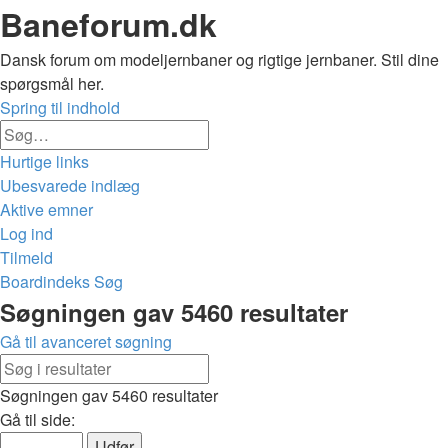
Baneforum.dk
Dansk forum om modeljernbaner og rigtige jernbaner. Stil dine
spørgsmål her.
Spring til indhold
Avanceret
Søg
søgning
Hurtige links
Ubesvarede indlæg
Aktive emner
Log ind
Tilmeld
Boardindeks
Søg
Søg
Søgningen gav 5460 resultater
Gå til avanceret søgning
Avanceret
Søg
søgning
Søgningen gav 5460 resultater
Side
Gå til side:
1