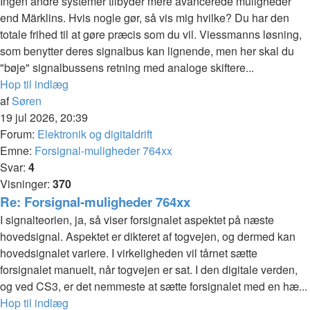
Ingen andre systemer tilbyder mere avancerede muligheder
end Märklins. Hvis nogle gør, så vis mig hvilke? Du har den
totale frihed til at gøre præcis som du vil. Viessmanns løsning,
som benytter deres signalbus kan lignende, men her skal du
"bøje" signalbussens retning med analoge skiftere...
Hop til indlæg
af
Søren
19 jul 2026, 20:39
Forum:
Elektronik og digitaldrift
Emne:
Forsignal-muligheder 764xx
Svar:
4
Visninger:
370
Re: Forsignal-muligheder 764xx
I signalteorien, ja, så viser forsignalet aspektet på næste
hovedsignal. Aspektet er dikteret af togvejen, og dermed kan
hovedsignalet variere. I virkeligheden vil tårnet sætte
forsignalet manuelt, når togvejen er sat. I den digitale verden,
og ved CS3, er det nemmeste at sætte forsignalet med en hæ...
Hop til indlæg