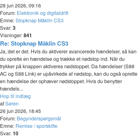
28 jun 2026, 09:16
Forum:
Elektronik og digitaldrift
Emne:
Stopknap Mäklin CS3
Svar:
3
Visninger:
841
Re: Stopknap Mäklin CS3
Ja, det er det. Hvis du aktiverer avancerede hændelser, så kan
du oprette en hændelse og trække et nødstop ind. Når du
trykker på knappen aktiveres nødstoppet. Da hændelser (S88
AC og S88 Link) er upåvirkede af nødstop, kan du også oprette
en hændelse der ophæver nødstoppet. Hvis du benytter
hændels...
Hop til indlæg
af
Søren
26 jun 2026, 18:45
Forum:
Begynderspørgsmål
Emne:
Remise / sporskifte
Svar:
10