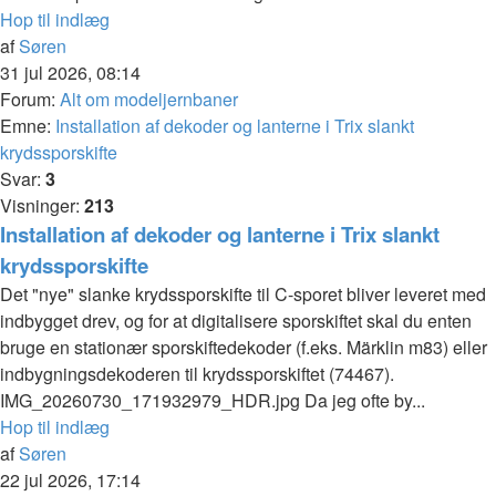
Hop til indlæg
af
Søren
31 jul 2026, 08:14
Forum:
Alt om modeljernbaner
Emne:
Installation af dekoder og lanterne i Trix slankt
krydssporskifte
Svar:
3
Visninger:
213
Installation af dekoder og lanterne i Trix slankt
krydssporskifte
Det "nye" slanke krydssporskifte til C-sporet bliver leveret med
indbygget drev, og for at digitalisere sporskiftet skal du enten
bruge en stationær sporskiftedekoder (f.eks. Märklin m83) eller
indbygningsdekoderen til krydssporskiftet (74467).
IMG_20260730_171932979_HDR.jpg Da jeg ofte by...
Hop til indlæg
af
Søren
22 jul 2026, 17:14