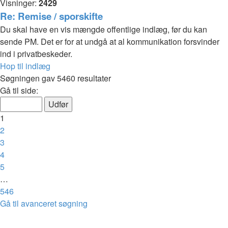
Visninger:
2429
Re: Remise / sporskifte
Du skal have en vis mængde offentlige indlæg, før du kan
sende PM. Det er for at undgå at al kommunikation forsvinder
ind i privatbeskeder.
Hop til indlæg
Søgningen gav 5460 resultater
Side
Gå til side:
1
af
1
546
2
3
4
5
…
546
Næste
Gå til avanceret søgning