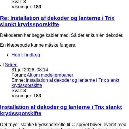
Svar:
3
Visninger:
183
Re: Installation af dekoder og lanterne i Trix
slankt krydssporskifte
Dekoderen har begge kabler med. Så der er kun én dekoder.
En klæbepude kunne måske fungere.
Hop til indlæg
af
Søren
31 jul 2026, 08:14
Forum:
Alt om modeljernbaner
Emne:
Installation af dekoder og lanterne i Trix slankt
krydssporskifte
Svar:
3
Visninger:
183
Installation af dekoder og lanterne i Trix slankt
krydssporskifte
Det "nye" slanke krydssporskifte til C-sporet bliver leveret med