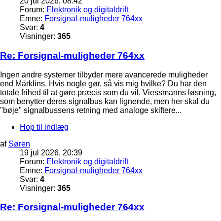
20 jul 2026, 08:42
Forum:
Elektronik og digitaldrift
Emne:
Forsignal-muligheder 764xx
Svar:
4
Visninger:
365
Re: Forsignal-muligheder 764xx
Ingen andre systemer tilbyder mere avancerede muligheder
end Märklins. Hvis nogle gør, så vis mig hvilke? Du har den
totale frihed til at gøre præcis som du vil. Viessmanns løsning,
som benytter deres signalbus kan lignende, men her skal du
"bøje" signalbussens retning med analoge skiftere...
Hop til indlæg
af
Søren
19 jul 2026, 20:39
Forum:
Elektronik og digitaldrift
Emne:
Forsignal-muligheder 764xx
Svar:
4
Visninger:
365
Re: Forsignal-muligheder 764xx