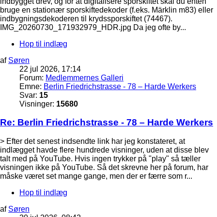
indbygget drev, og for at digitalisere sporskiftet skal du enten
bruge en stationær sporskiftedekoder (f.eks. Märklin m83) eller
indbygningsdekoderen til krydssporskiftet (74467).
IMG_20260730_171932979_HDR.jpg Da jeg ofte by...
Hop til indlæg
af
Søren
22 jul 2026, 17:14
Forum:
Medlemmernes Galleri
Emne:
Berlin Friedrichstrasse - 78 – Harde Werkers
Svar:
15
Visninger:
15680
Re: Berlin Friedrichstrasse - 78 – Harde Werkers
> Efter det senest indsendte link har jeg konstateret, at
indlægget havde flere hundrede visninger, uden at disse blev
talt med på YouTube. Hvis ingen trykker på "play" så tæller
visningen ikke på YouTube. Så det skrevne her på forum, har
måske været set mange gange, men der er færre som r...
Hop til indlæg
af
Søren