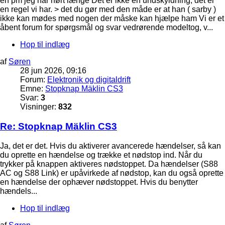
en pm jeg har hørt længe Det er ikke en undskyldning, det er
en regel vi har. > det du gør med den måde er at han ( sarby )
ikke kan mødes med nogen der måske kan hjælpe ham Vi er et
åbent forum for spørgsmål og svar vedrørende modeltog, v...
Hop til indlæg
af
Søren
28 jun 2026, 09:16
Forum:
Elektronik og digitaldrift
Emne:
Stopknap Mäklin CS3
Svar:
3
Visninger:
832
Re: Stopknap Mäklin CS3
Ja, det er det. Hvis du aktiverer avancerede hændelser, så kan
du oprette en hændelse og trække et nødstop ind. Når du
trykker på knappen aktiveres nødstoppet. Da hændelser (S88
AC og S88 Link) er upåvirkede af nødstop, kan du også oprette
en hændelse der ophæver nødstoppet. Hvis du benytter
hændels...
Hop til indlæg