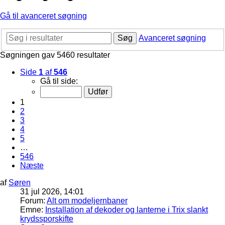
Gå til avanceret søgning
Søg
Avanceret søgning
Søgningen gav 5460 resultater
Side
1
af
546
Gå til side:
1
2
3
4
5
…
546
Næste
af
Søren
31 jul 2026, 14:01
Forum:
Alt om modeljernbaner
Emne:
Installation af dekoder og lanterne i Trix slankt
krydssporskifte