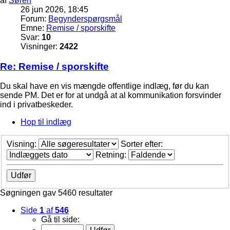
af
Søren
26 jun 2026, 18:45
Forum:
Begynderspørgsmål
Emne:
Remise / sporskifte
Svar:
10
Visninger:
2422
Re: Remise / sporskifte
Du skal have en vis mængde offentlige indlæg, før du kan
sende PM. Det er for at undgå at al kommunikation forsvinder
ind i privatbeskeder.
Hop til indlæg
Visning:
Sorter efter:
Retning:
Søgningen gav 5460 resultater
Side
1
af
546
Gå til side: