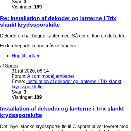
Svar:
3
Visninger:
189
Re: Installation af dekoder og lanterne i Trix
slankt krydssporskifte
Dekoderen har begge kabler med. Så der er kun én dekoder.
En klæbepude kunne måske fungere.
Hop til indlæg
af
Søren
31 jul 2026, 08:14
Forum:
Alt om modeljernbaner
Emne:
Installation af dekoder og lanterne i Trix slankt
krydssporskifte
Svar:
3
Visninger:
189
Installation af dekoder og lanterne i Trix slankt
krydssporskifte
Det "nye" slanke krydssporskifte til C-sporet bliver leveret med