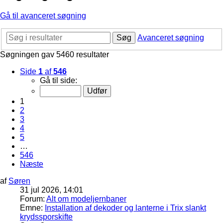
Gå til avanceret søgning
Søg
Avanceret søgning
Søgningen gav 5460 resultater
Side
1
af
546
Gå til side:
1
2
3
4
5
…
546
Næste
af
Søren
31 jul 2026, 14:01
Forum:
Alt om modeljernbaner
Emne:
Installation af dekoder og lanterne i Trix slankt
krydssporskifte