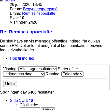
af
Søren
26 jun 2026, 18:45
Forum:
Begynderspørgsmål
Emne:
Remise / sporskifte
Svar:
10
Visninger:
2426
Re: Remise / sporskifte
Du skal have en vis mængde offentlige indlæg, før du kan
sende PM. Det er for at undgå at al kommunikation forsvinder
ind i privatbeskeder.
Hop til indlæg
Visning:
Sorter efter:
Retning:
Søgningen gav 5460 resultater
Side
1
af
546
Gå til side: