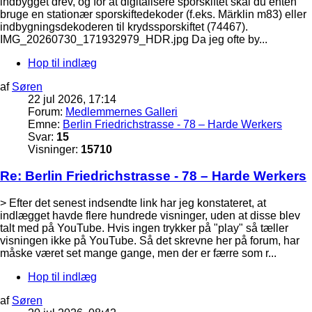
indbygget drev, og for at digitalisere sporskiftet skal du enten
bruge en stationær sporskiftedekoder (f.eks. Märklin m83) eller
indbygningsdekoderen til krydssporskiftet (74467).
IMG_20260730_171932979_HDR.jpg Da jeg ofte by...
Hop til indlæg
af
Søren
22 jul 2026, 17:14
Forum:
Medlemmernes Galleri
Emne:
Berlin Friedrichstrasse - 78 – Harde Werkers
Svar:
15
Visninger:
15710
Re: Berlin Friedrichstrasse - 78 – Harde Werkers
> Efter det senest indsendte link har jeg konstateret, at
indlægget havde flere hundrede visninger, uden at disse blev
talt med på YouTube. Hvis ingen trykker på "play" så tæller
visningen ikke på YouTube. Så det skrevne her på forum, har
måske været set mange gange, men der er færre som r...
Hop til indlæg
af
Søren