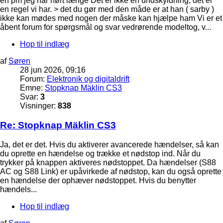
en pm jeg har hørt længe Det er ikke en undskyldning, det er
en regel vi har. > det du gør med den måde er at han ( sarby )
ikke kan mødes med nogen der måske kan hjælpe ham Vi er et
åbent forum for spørgsmål og svar vedrørende modeltog, v...
Hop til indlæg
af
Søren
28 jun 2026, 09:16
Forum:
Elektronik og digitaldrift
Emne:
Stopknap Mäklin CS3
Svar:
3
Visninger:
838
Re: Stopknap Mäklin CS3
Ja, det er det. Hvis du aktiverer avancerede hændelser, så kan
du oprette en hændelse og trække et nødstop ind. Når du
trykker på knappen aktiveres nødstoppet. Da hændelser (S88
AC og S88 Link) er upåvirkede af nødstop, kan du også oprette
en hændelse der ophæver nødstoppet. Hvis du benytter
hændels...
Hop til indlæg