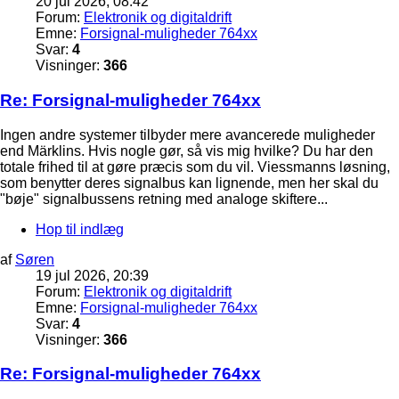
20 jul 2026, 08:42
Forum:
Elektronik og digitaldrift
Emne:
Forsignal-muligheder 764xx
Svar:
4
Visninger:
366
Re: Forsignal-muligheder 764xx
Ingen andre systemer tilbyder mere avancerede muligheder
end Märklins. Hvis nogle gør, så vis mig hvilke? Du har den
totale frihed til at gøre præcis som du vil. Viessmanns løsning,
som benytter deres signalbus kan lignende, men her skal du
"bøje" signalbussens retning med analoge skiftere...
Hop til indlæg
af
Søren
19 jul 2026, 20:39
Forum:
Elektronik og digitaldrift
Emne:
Forsignal-muligheder 764xx
Svar:
4
Visninger:
366
Re: Forsignal-muligheder 764xx