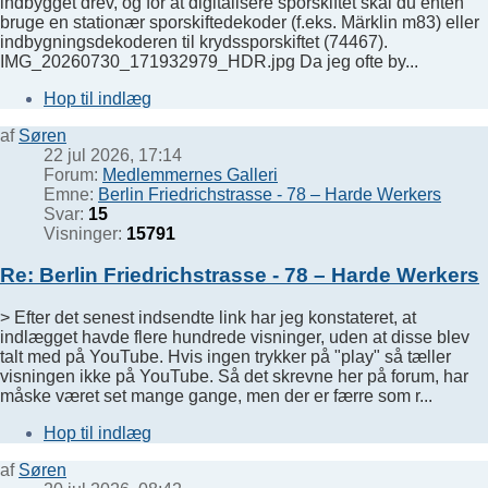
indbygget drev, og for at digitalisere sporskiftet skal du enten
bruge en stationær sporskiftedekoder (f.eks. Märklin m83) eller
indbygningsdekoderen til krydssporskiftet (74467).
IMG_20260730_171932979_HDR.jpg Da jeg ofte by...
Hop til indlæg
af
Søren
22 jul 2026, 17:14
Forum:
Medlemmernes Galleri
Emne:
Berlin Friedrichstrasse - 78 – Harde Werkers
Svar:
15
Visninger:
15791
Re: Berlin Friedrichstrasse - 78 – Harde Werkers
> Efter det senest indsendte link har jeg konstateret, at
indlægget havde flere hundrede visninger, uden at disse blev
talt med på YouTube. Hvis ingen trykker på "play" så tæller
visningen ikke på YouTube. Så det skrevne her på forum, har
måske været set mange gange, men der er færre som r...
Hop til indlæg
af
Søren