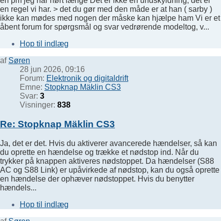
en pm jeg har hørt længe Det er ikke en undskyldning, det er
en regel vi har. > det du gør med den måde er at han ( sarby )
ikke kan mødes med nogen der måske kan hjælpe ham Vi er et
åbent forum for spørgsmål og svar vedrørende modeltog, v...
Hop til indlæg
af
Søren
28 jun 2026, 09:16
Forum:
Elektronik og digitaldrift
Emne:
Stopknap Mäklin CS3
Svar:
3
Visninger:
838
Re: Stopknap Mäklin CS3
Ja, det er det. Hvis du aktiverer avancerede hændelser, så kan
du oprette en hændelse og trække et nødstop ind. Når du
trykker på knappen aktiveres nødstoppet. Da hændelser (S88
AC og S88 Link) er upåvirkede af nødstop, kan du også oprette
en hændelse der ophæver nødstoppet. Hvis du benytter
hændels...
Hop til indlæg