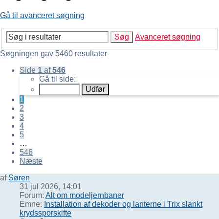
Gå til avanceret søgning
Søg
Avanceret søgning
Søgningen gav 5460 resultater
Side
1
af
546
Gå til side:
1
2
3
4
5
…
546
Næste
af
Søren
31 jul 2026, 14:01
Forum:
Alt om modeljernbaner
Emne:
Installation af dekoder og lanterne i Trix slankt
krydssporskifte