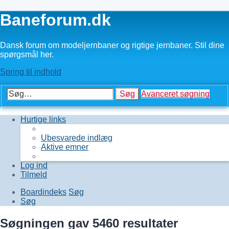
Baneforum.dk
Dansk forum om modeljernbaner og rigtige jernbaner. Stil dine
spørgsmål her.
Spring til indhold
Søg
Avanceret søgning
Hurtige links
Ubesvarede indlæg
Aktive emner
Log ind
Tilmeld
Boardindeks
Søg
Søg
Søgningen gav 5460 resultater