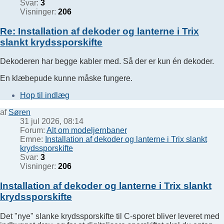
Svar:
3
Visninger:
206
Re: Installation af dekoder og lanterne i Trix
slankt krydssporskifte
Dekoderen har begge kabler med. Så der er kun én dekoder.
En klæbepude kunne måske fungere.
Hop til indlæg
af
Søren
31 jul 2026, 08:14
Forum:
Alt om modeljernbaner
Emne:
Installation af dekoder og lanterne i Trix slankt
krydssporskifte
Svar:
3
Visninger:
206
Installation af dekoder og lanterne i Trix slankt
krydssporskifte
Det "nye" slanke krydssporskifte til C-sporet bliver leveret med