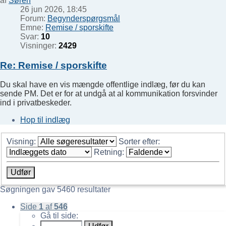
af
Søren
26 jun 2026, 18:45
Forum:
Begynderspørgsmål
Emne:
Remise / sporskifte
Svar:
10
Visninger:
2429
Re: Remise / sporskifte
Du skal have en vis mængde offentlige indlæg, før du kan
sende PM. Det er for at undgå at al kommunikation forsvinder
ind i privatbeskeder.
Hop til indlæg
Visning:
Sorter efter:
Retning:
Søgningen gav 5460 resultater
Side
1
af
546
Gå til side: