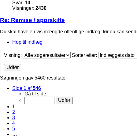
Svar:
10
Visninger:
2430
Re: Remise / sporskifte
Du skal have en vis mængde offentlige indlæg, før du kan sende 
Hop til indlæg
Visning:
Sorter efter:
Søgningen gav 5460 resultater
Side
1
af
546
Gå til side:
1
2
3
4
5
…