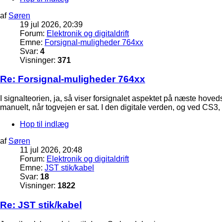
af
Søren
19 jul 2026, 20:39
Forum:
Elektronik og digitaldrift
Emne:
Forsignal-muligheder 764xx
Svar:
4
Visninger:
371
Re: Forsignal-muligheder 764xx
I signalteorien, ja, så viser forsignalet aspektet på næste hoved
manuelt, når togvejen er sat. I den digitale verden, og ved CS3
Hop til indlæg
af
Søren
11 jul 2026, 20:48
Forum:
Elektronik og digitaldrift
Emne:
JST stik/kabel
Svar:
18
Visninger:
1822
Re: JST stik/kabel