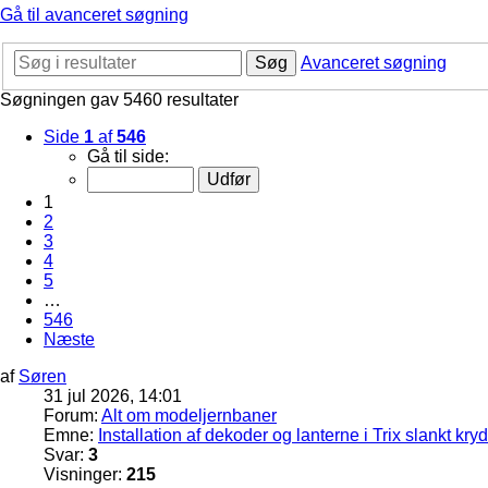
Gå til avanceret søgning
Søg
Avanceret søgning
Søgningen gav 5460 resultater
Side
1
af
546
Gå til side:
1
2
3
4
5
…
546
Næste
af
Søren
31 jul 2026, 14:01
Forum:
Alt om modeljernbaner
Emne:
Installation af dekoder og lanterne i Trix slankt kry
Svar:
3
Visninger:
215