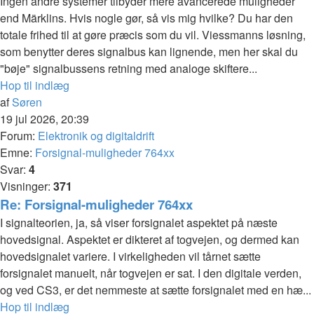
Ingen andre systemer tilbyder mere avancerede muligheder
end Märklins. Hvis nogle gør, så vis mig hvilke? Du har den
totale frihed til at gøre præcis som du vil. Viessmanns løsning,
som benytter deres signalbus kan lignende, men her skal du
"bøje" signalbussens retning med analoge skiftere...
Hop til indlæg
af
Søren
19 jul 2026, 20:39
Forum:
Elektronik og digitaldrift
Emne:
Forsignal-muligheder 764xx
Svar:
4
Visninger:
371
Re: Forsignal-muligheder 764xx
I signalteorien, ja, så viser forsignalet aspektet på næste
hovedsignal. Aspektet er dikteret af togvejen, og dermed kan
hovedsignalet variere. I virkeligheden vil tårnet sætte
forsignalet manuelt, når togvejen er sat. I den digitale verden,
og ved CS3, er det nemmeste at sætte forsignalet med en hæ...
Hop til indlæg