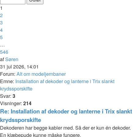
af
1
546
2
3
4
5
…
546
Næste
af
Søren
31 jul 2026, 14:01
Forum:
Alt om modeljernbaner
Emne:
Installation af dekoder og lanterne i Trix slankt
krydssporskifte
Svar:
3
Visninger:
214
Re: Installation af dekoder og lanterne i Trix slankt
krydssporskifte
Dekoderen har begge kabler med. Så der er kun én dekoder.
En klæbepude kunne måske fungere.