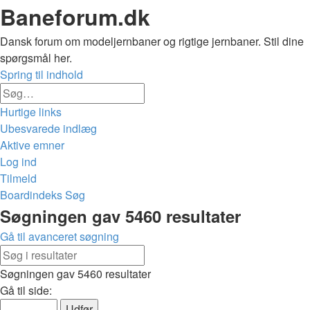
Baneforum.dk
Dansk forum om modeljernbaner og rigtige jernbaner. Stil dine
spørgsmål her.
Spring til indhold
Avanceret
Søg
søgning
Hurtige links
Ubesvarede indlæg
Aktive emner
Log ind
Tilmeld
Boardindeks
Søg
Søg
Søgningen gav 5460 resultater
Gå til avanceret søgning
Avanceret
Søg
søgning
Søgningen gav 5460 resultater
Side
Gå til side:
1