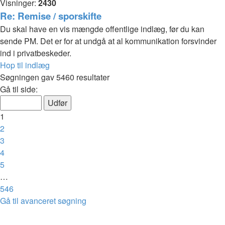
Visninger:
2430
Re: Remise / sporskifte
Du skal have en vis mængde offentlige indlæg, før du kan
sende PM. Det er for at undgå at al kommunikation forsvinder
ind i privatbeskeder.
Hop til indlæg
Søgningen gav 5460 resultater
Side
Gå til side:
1
af
1
546
2
3
4
5
…
546
Næste
Gå til avanceret søgning