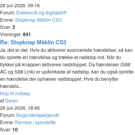
28 jun 2026, 09:16
Forum:
Elektronik og digitaldrift
Emne:
Stopknap Mäklin CS3
Svar:
3
Visninger:
841
Re: Stopknap Mäklin CS3
Ja, det er det. Hvis du aktiverer avancerede hændelser, så kan
du oprette en hændelse og trække et nødstop ind. Når du
trykker på knappen aktiveres nødstoppet. Da hændelser (S88
AC og S88 Link) er upåvirkede af nødstop, kan du også oprette
en hændelse der ophæver nødstoppet. Hvis du benytter
hændels...
Hop til indlæg
af
Søren
26 jun 2026, 18:45
Forum:
Begynderspørgsmål
Emne:
Remise / sporskifte
Svar:
10