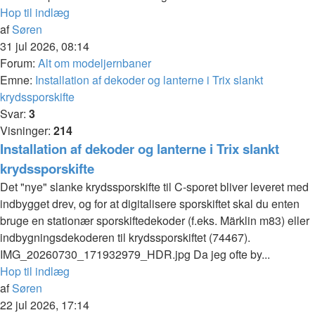
Hop til indlæg
af
Søren
31 jul 2026, 08:14
Forum:
Alt om modeljernbaner
Emne:
Installation af dekoder og lanterne i Trix slankt
krydssporskifte
Svar:
3
Visninger:
214
Installation af dekoder og lanterne i Trix slankt
krydssporskifte
Det "nye" slanke krydssporskifte til C-sporet bliver leveret med
indbygget drev, og for at digitalisere sporskiftet skal du enten
bruge en stationær sporskiftedekoder (f.eks. Märklin m83) eller
indbygningsdekoderen til krydssporskiftet (74467).
IMG_20260730_171932979_HDR.jpg Da jeg ofte by...
Hop til indlæg
af
Søren
22 jul 2026, 17:14