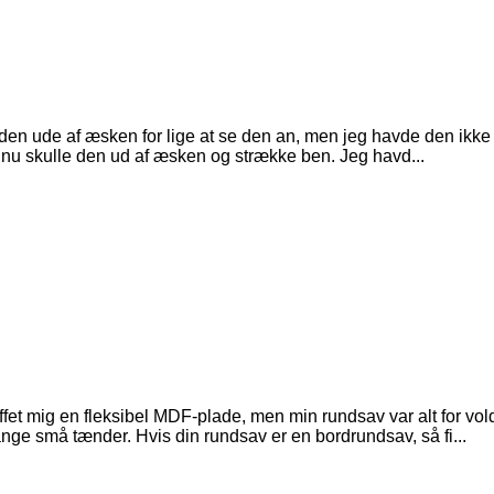
ude af æsken for lige at se den an, men jeg havde den ikke på
å nu skulle den ud af æsken og strække ben. Jeg havd...
et mig en fleksibel MDF-plade, men min rundsav var alt for vold
e små tænder. Hvis din rundsav er en bordrundsav, så fi...