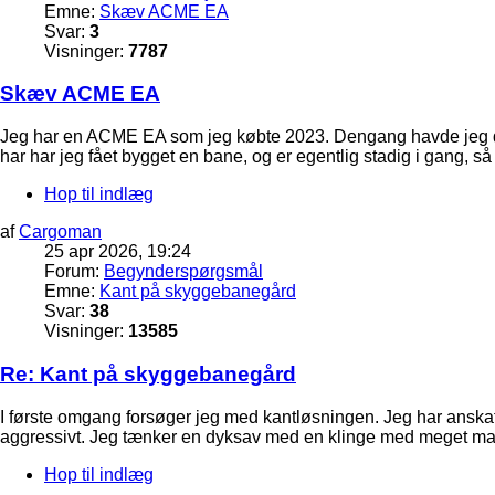
Emne:
Skæv ACME EA
Svar:
3
Visninger:
7787
Skæv ACME EA
Jeg har en ACME EA som jeg købte 2023. Dengang havde jeg den 
har har jeg fået bygget en bane, og er egentlig stadig i gang, s
Hop til indlæg
af
Cargoman
25 apr 2026, 19:24
Forum:
Begynderspørgsmål
Emne:
Kant på skyggebanegård
Svar:
38
Visninger:
13585
Re: Kant på skyggebanegård
I første omgang forsøger jeg med kantløsningen. Jeg har anskaff
aggressivt. Jeg tænker en dyksav med en klinge med meget mang
Hop til indlæg