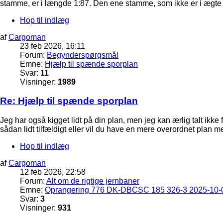
stamme, er i længde 1:87. Den ene stamme, som ikke er i ægte 1:8
Hop til indlæg
af
Cargoman
23 feb 2026, 16:11
Forum:
Begynderspørgsmål
Emne:
Hjælp til spænde sporplan
Svar:
11
Visninger:
1989
Re: Hjælp til spænde sporplan
Jeg har også kigget lidt på din plan, men jeg kan ærlig talt ikk
sådan lidt tilfældigt eller vil du have en mere overordnet plan me
Hop til indlæg
af
Cargoman
12 feb 2026, 22:58
Forum:
Alt om de rigtige jernbaner
Emne:
Oprangering 776 DK-DBCSC 185 326-3 2025-10-0
Svar:
3
Visninger:
931