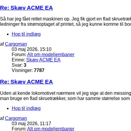
Re: Skæv ACME EA
Så har jeg fået rettet maskinen op. Jeg fik gjort en flad skruetr
ledninger fra strømoptaget af printet, så jeg kunne komme til 
Hop til indlæg
af
Cargoman
03 maj 2026, 15:10
Forum:
Alt om modeljernbaner
Emne:
Skæv ACME EA
Svar:
3
Visninger:
7787
Re: Skæv ACME EA
Uden at kende lokomotivet nærmere vil jeg sige at den messingsk
man bruge en flad skruetrækker, som har samme størrelse som 
Hop til indlæg
af
Cargoman
03 maj 2026, 11:17
Forum:
Alt om modeljernbaner