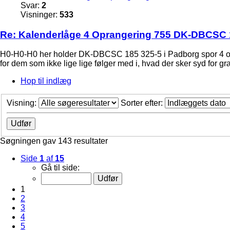
Svar:
2
Visninger:
533
Re: Kalenderlåge 4 Oprangering 755 DK-DBCSC 
H0-H0-H0 her holder DK-DBCSC 185 325-5 i Padborg spor 4 og ve
for dem som ikke lige lige følger med i, hvad der sker syd for gr
Hop til indlæg
Visning:
Sorter efter:
Søgningen gav 143 resultater
Side
1
af
15
Gå til side:
1
2
3
4
5