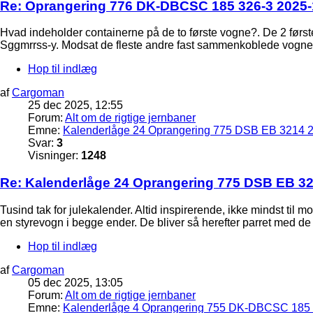
Re: Oprangering 776 DK-DBCSC 185 326-3 2025-1
Hvad indeholder containerne på de to første vogne?. De 2 først
Sggmrrss-y. Modsat de fleste andre fast sammenkoblede vogne,
Hop til indlæg
af
Cargoman
25 dec 2025, 12:55
Forum:
Alt om de rigtige jernbaner
Emne:
Kalenderlåge 24 Oprangering 775 DSB EB 3214 2
Svar:
3
Visninger:
1248
Re: Kalenderlåge 24 Oprangering 775 DSB EB 32
Tusind tak for julekalender. Altid inspirerende, ikke mindst t
en styrevogn i begge ender. De bliver så herefter parret med de
Hop til indlæg
af
Cargoman
05 dec 2025, 13:05
Forum:
Alt om de rigtige jernbaner
Emne:
Kalenderlåge 4 Oprangering 755 DK-DBCSC 185 