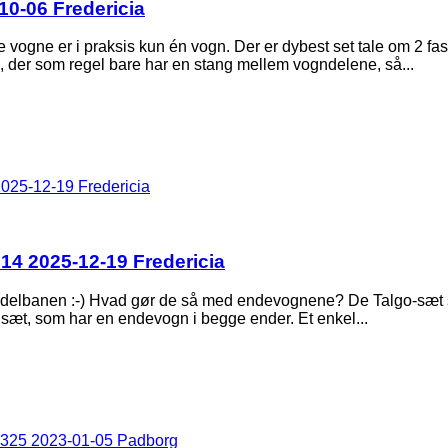
0-06 Fredericia
e vogne er i praksis kun én vogn. Der er dybest set tale om 2 f
 der som regel bare har en stang mellem vogndelene, så...
025-12-19 Fredericia
14 2025-12-19 Fredericia
il modelbanen :-) Hvad gør de så med endevognene? De Talgo-sæt 
 sæt, som har en endevogn i begge ender. Et enkel...
325 2023-01-05 Padborg