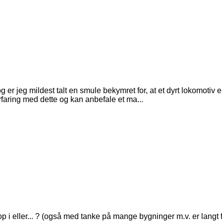
er jeg mildest talt en smule bekymret for, at et dyrt lokomotiv 
 erfaring med dette og kan anbefale et ma...
op i eller... ? (også med tanke på mange bygninger m.v. er langt