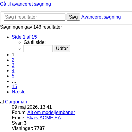
Gå til avanceret søgning
Søg
Avanceret søgning
Søgningen gav 143 resultater
Side
1
af
15
Gå til side:
1
2
3
4
5
…
15
Næste
af
Cargoman
09 maj 2026, 13:41
Forum:
Alt om modeljernbaner
Emne:
Skæv ACME EA
Svar:
3
Visninger:
7787