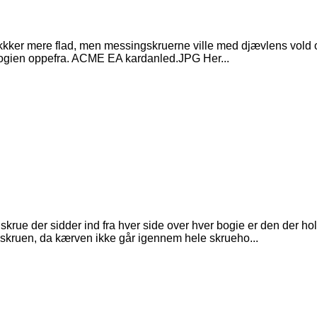
ækkker mere flad, men messingskruerne ville med djævlens vold og 
boogien oppefra. ACME EA kardanled.JPG Her...
rue der sidder ind fra hver side over hver bogie er den der hold
skruen, da kærven ikke går igennem hele skrueho...