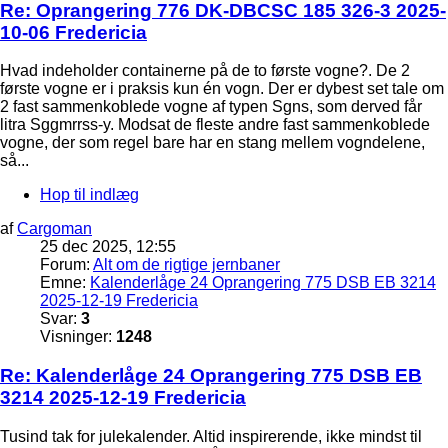
Re: Oprangering 776 DK-DBCSC 185 326-3 2025-
10-06 Fredericia
Hvad indeholder containerne på de to første vogne?. De 2
første vogne er i praksis kun én vogn. Der er dybest set tale om
2 fast sammenkoblede vogne af typen Sgns, som derved får
litra Sggmrrss-y. Modsat de fleste andre fast sammenkoblede
vogne, der som regel bare har en stang mellem vogndelene,
så...
Hop til indlæg
af
Cargoman
25 dec 2025, 12:55
Forum:
Alt om de rigtige jernbaner
Emne:
Kalenderlåge 24 Oprangering 775 DSB EB 3214
2025-12-19 Fredericia
Svar:
3
Visninger:
1248
Re: Kalenderlåge 24 Oprangering 775 DSB EB
3214 2025-12-19 Fredericia
Tusind tak for julekalender. Altid inspirerende, ikke mindst til