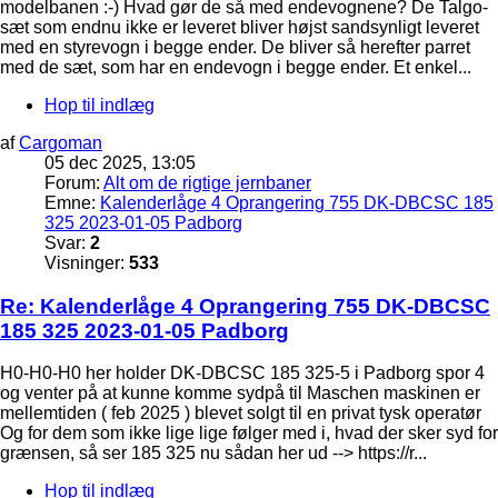
modelbanen :-) Hvad gør de så med endevognene? De Talgo-
sæt som endnu ikke er leveret bliver højst sandsynligt leveret
med en styrevogn i begge ender. De bliver så herefter parret
med de sæt, som har en endevogn i begge ender. Et enkel...
Hop til indlæg
af
Cargoman
05 dec 2025, 13:05
Forum:
Alt om de rigtige jernbaner
Emne:
Kalenderlåge 4 Oprangering 755 DK-DBCSC 185
325 2023-01-05 Padborg
Svar:
2
Visninger:
533
Re: Kalenderlåge 4 Oprangering 755 DK-DBCSC
185 325 2023-01-05 Padborg
H0-H0-H0 her holder DK-DBCSC 185 325-5 i Padborg spor 4
og venter på at kunne komme sydpå til Maschen maskinen er
mellemtiden ( feb 2025 ) blevet solgt til en privat tysk operatør
Og for dem som ikke lige lige følger med i, hvad der sker syd for
grænsen, så ser 185 325 nu sådan her ud --> https://r...
Hop til indlæg