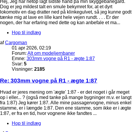
Hej, Jeg har netop lagt sidste hånd på min skyggebanegård.
Dog er jeg mildest talt en smule bekymret for, at et dyrt
lokomotiv en dag dratter ned på klinkegulvet, så jeg kunne godt
tænke mig at lave en lille kant hele vejen rundt. . . . Er der
nogen, der har erfaring med dette og kan anbefale et ma...
Hop til indlæg
af
Cargoman
01 apr 2026, 02:19
Forum:
Alt om modeljernbaner
Emne:
303mm vogne på R1 - ægte 1:87
Svar:
5
Visninger:
2185
Re: 303mm vogne på R1 - ægte 1:87
Hvad er jeres mening om 'ægte' 1:87 - er det noget i går meget
op i eller... ? (også med tanke på mange bygninger m.v. er langt
fra 1:87) Jeg kører 1:87. Alle mine passagervogne, minus enkel
stamme, er i længde 1:87. Den ene stamme, som ikke er i ægte
1:87, er fra en tid, hvor vognene ikke fandtes ...
Hop til indlæg