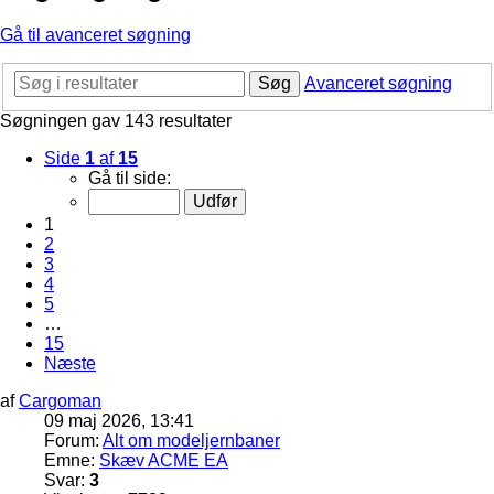
Gå til avanceret søgning
Søg
Avanceret søgning
Søgningen gav 143 resultater
Side
1
af
15
Gå til side:
1
2
3
4
5
…
15
Næste
af
Cargoman
09 maj 2026, 13:41
Forum:
Alt om modeljernbaner
Emne:
Skæv ACME EA
Svar:
3