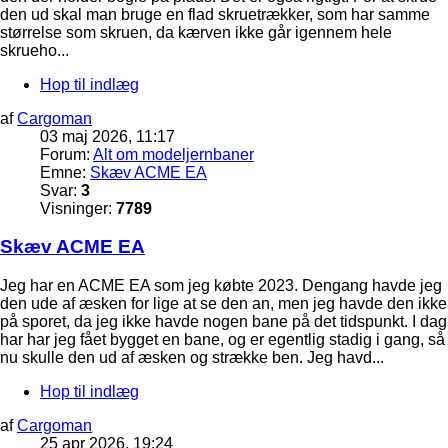
den ud skal man bruge en flad skruetrækker, som har samme
størrelse som skruen, da kærven ikke går igennem hele
skrueho...
Hop til indlæg
af
Cargoman
03 maj 2026, 11:17
Forum:
Alt om modeljernbaner
Emne:
Skæv ACME EA
Svar:
3
Visninger:
7789
Skæv ACME EA
Jeg har en ACME EA som jeg købte 2023. Dengang havde jeg
den ude af æsken for lige at se den an, men jeg havde den ikke
på sporet, da jeg ikke havde nogen bane på det tidspunkt. I dag
har har jeg fået bygget en bane, og er egentlig stadig i gang, så
nu skulle den ud af æsken og strække ben. Jeg havd...
Hop til indlæg
af
Cargoman
25 apr 2026, 19:24