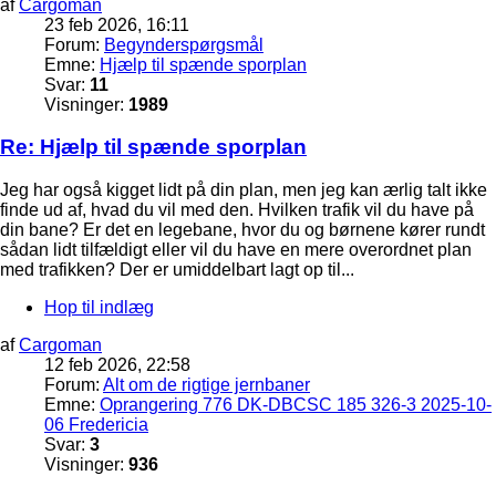
af
Cargoman
23 feb 2026, 16:11
Forum:
Begynderspørgsmål
Emne:
Hjælp til spænde sporplan
Svar:
11
Visninger:
1989
Re: Hjælp til spænde sporplan
Jeg har også kigget lidt på din plan, men jeg kan ærlig talt ikke
finde ud af, hvad du vil med den. Hvilken trafik vil du have på
din bane? Er det en legebane, hvor du og børnene kører rundt
sådan lidt tilfældigt eller vil du have en mere overordnet plan
med trafikken? Der er umiddelbart lagt op til...
Hop til indlæg
af
Cargoman
12 feb 2026, 22:58
Forum:
Alt om de rigtige jernbaner
Emne:
Oprangering 776 DK-DBCSC 185 326-3 2025-10-
06 Fredericia
Svar:
3
Visninger:
936