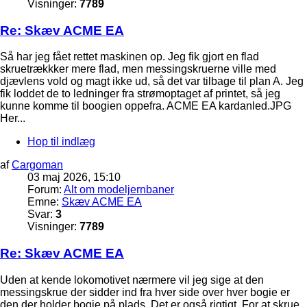
Visninger:
7789
Re: Skæv ACME EA
Så har jeg fået rettet maskinen op. Jeg fik gjort en flad
skruetrækkker mere flad, men messingskruerne ville med
djævlens vold og magt ikke ud, så det var tilbage til plan A. Jeg
fik loddet de to ledninger fra strømoptaget af printet, så jeg
kunne komme til boogien oppefra. ACME EA kardanled.JPG
Her...
Hop til indlæg
af
Cargoman
03 maj 2026, 15:10
Forum:
Alt om modeljernbaner
Emne:
Skæv ACME EA
Svar:
3
Visninger:
7789
Re: Skæv ACME EA
Uden at kende lokomotivet nærmere vil jeg sige at den
messingskrue der sidder ind fra hver side over hver bogie er
den der holder bogie på plads. Det er også rigtigt. For at skrue