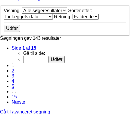
Visning:
Sorter efter:
Retning:
Søgningen gav 143 resultater
Side
1
af
15
Gå til side:
1
2
3
4
5
…
15
Næste
Gå til avanceret søgning