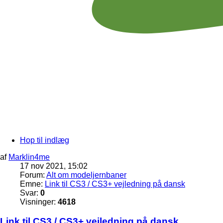
Hop til indlæg
af
Marklin4me
17 nov 2021, 15:02
Forum:
Alt om modeljernbaner
Emne:
Link til CS3 / CS3+ vejledning på dansk
Svar:
0
Visninger:
4618
Link til CS3 / CS3+ vejledning på dansk