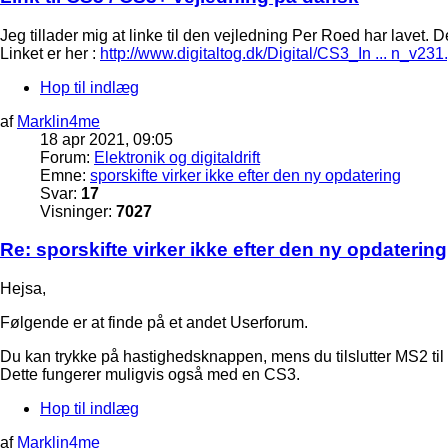
Jeg tillader mig at linke til den vejledning Per Roed har lavet. D
Linket er her :
http://www.digitaltog.dk/Digital/CS3_In ... n_v231
Hop til indlæg
af
Marklin4me
18 apr 2021, 09:05
Forum:
Elektronik og digitaldrift
Emne:
sporskifte virker ikke efter den ny opdatering
Svar:
17
Visninger:
7027
Re: sporskifte virker ikke efter den ny opdatering
Hejsa,
Følgende er at finde på et andet Userforum.
Du kan trykke på hastighedsknappen, mens du tilslutter MS2 til C
Dette fungerer muligvis også med en CS3.
Hop til indlæg
af
Marklin4me