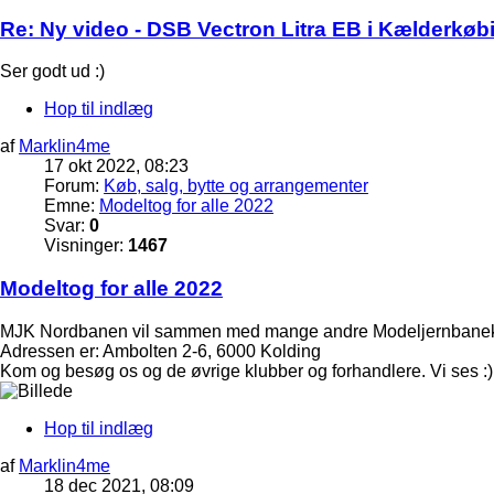
Re: Ny video - DSB Vectron Litra EB i Kælderkøb
Ser godt ud :)
Hop til indlæg
af
Marklin4me
17 okt 2022, 08:23
Forum:
Køb, salg, bytte og arrangementer
Emne:
Modeltog for alle 2022
Svar:
0
Visninger:
1467
Modeltog for alle 2022
MJK Nordbanen vil sammen med mange andre Modeljernbaneklub
Adressen er: Ambolten 2-6, 6000 Kolding
Kom og besøg os og de øvrige klubber og forhandlere. Vi ses :)
Hop til indlæg
af
Marklin4me
18 dec 2021, 08:09