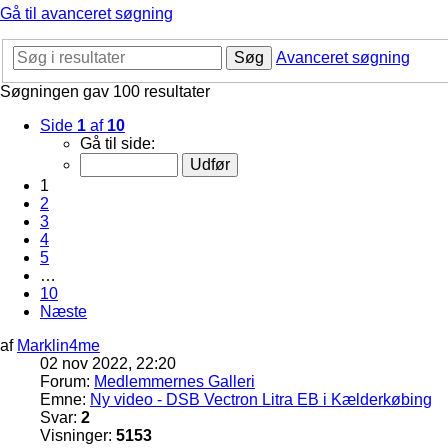
Gå til avanceret søgning
Søg
Avanceret søgning
Søgningen gav 100 resultater
Side
1
af
10
Gå til side:
1
2
3
4
5
…
10
Næste
af
Marklin4me
02 nov 2022, 22:20
Forum:
Medlemmernes Galleri
Emne:
Ny video - DSB Vectron Litra EB i Kælderkøbing
Svar:
2
Visninger:
5153