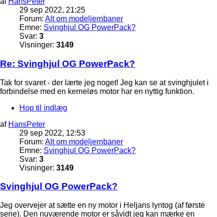
af
HansPeter
29 sep 2022, 21:25
Forum:
Alt om modeljernbaner
Emne:
Svinghjul OG PowerPack?
Svar:
3
Visninger:
3149
Re: Svinghjul OG PowerPack?
Tak for svaret - der lærte jeg noget! Jeg kan se at svinghjulet i
forbindelse med en kerneløs motor har en nyttig funktion.
Hop til indlæg
af
HansPeter
29 sep 2022, 12:53
Forum:
Alt om modeljernbaner
Emne:
Svinghjul OG PowerPack?
Svar:
3
Visninger:
3149
Svinghjul OG PowerPack?
Jeg overvejer at sætte en ny motor i Heljans lyntog (af første
serie). Den nuværende motor er såvidt jeg kan mærke en