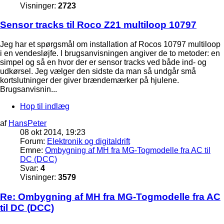
Visninger:
2723
Sensor tracks til Roco Z21 multiloop 10797
Jeg har et spørgsmål om installation af Rocos 10797 multiloop
i en vendesløjfe. I brugsanvisningen angiver de to metoder: en
simpel og så en hvor der er sensor tracks ved både ind- og
udkørsel. Jeg vælger den sidste da man så undgår små
kortslutninger der giver brændemærker på hjulene.
Brugsanvisnin...
Hop til indlæg
af
HansPeter
08 okt 2014, 19:23
Forum:
Elektronik og digitaldrift
Emne:
Ombygning af MH fra MG-Togmodelle fra AC til
DC (DCC)
Svar:
4
Visninger:
3579
Re: Ombygning af MH fra MG-Togmodelle fra AC
til DC (DCC)