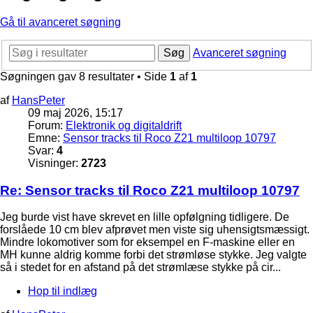
Gå til avanceret søgning
Søg
Avanceret søgning
Søgningen gav 8 resultater • Side
1
af
1
af
HansPeter
09 maj 2026, 15:17
Forum:
Elektronik og digitaldrift
Emne:
Sensor tracks til Roco Z21 multiloop 10797
Svar:
4
Visninger:
2723
Re: Sensor tracks til Roco Z21 multiloop 10797
Jeg burde vist have skrevet en lille opfølgning tidligere. De
forslåede 10 cm blev afprøvet men viste sig uhensigtsmæssigt.
Mindre lokomotiver som for eksempel en F-maskine eller en
MH kunne aldrig komme forbi det strømløse stykke. Jeg valgte
så i stedet for en afstand på det strømlæse stykke på cir...
Hop til indlæg