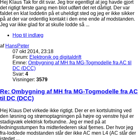
Hej Klaus Tak for dit svar. Jeg tror egentligt at jeg havde gjort
det rigtigt første gang men blot udført det ret dårligt. Der var
faldet en klat loddetin på et uheldigt sted og jeg er ikke sikker
på at der var ordentlig kontakt i den ene ende af modstanden.
Jeg var ikke glad for at skulle lodde så ...
Hop til indlæg
af
HansPeter
07 okt 2014, 23:18
Forum:
Elektronik og digitaldrift
Emne:
Ombygning af MH fra MG-Togmodelle fra AC til
DC (DCC)
Svar:
4
Visninger:
3579
Re: Ombygning af MH fra MG-Togmodelle fra AC
til DC (DCC)
Hej Klaus Det virkede ikke rigtigt. Der er en kortslutning ved
den løsning og strømoptagningen på højre og venstre hjul er
stadigvæk elektrisk forbundne. Jeg er med på at
ledningsstumpen fra midterlederen skal fjernes. Der hvor jeg
fra-loddede modstanden står der ikke AC men L4 (AC står der
istedet ...