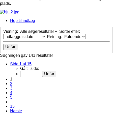
plads.
Hop til indlæg
Visning:
Sorter efter:
Retning:
Søgningen gav 141 resultater
Side
1
af
15
Gå til side:
1
2
3
4
5
…
15
Næste