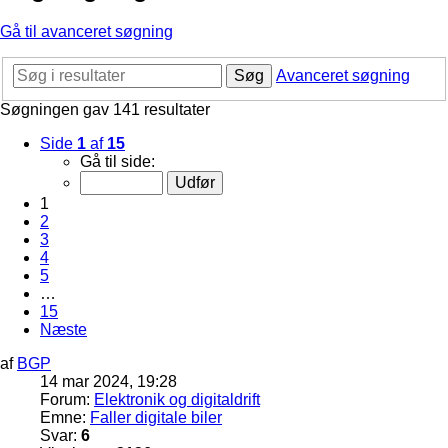
Gå til avanceret søgning
Søg
Avanceret søgning
Søgningen gav 141 resultater
Side
1
af
15
Gå til side:
1
2
3
4
5
…
15
Næste
af
BGP
14 mar 2024, 19:28
Forum:
Elektronik og digitaldrift
Emne:
Faller digitale biler
Svar:
6