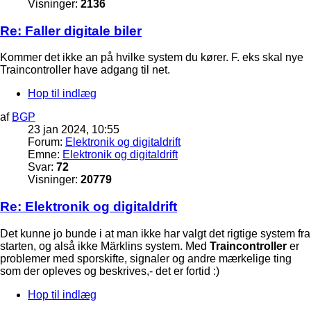
Visninger:
2136
Re: Faller digitale biler
Kommer det ikke an på hvilke system du kører. F. eks skal nye
Traincontroller have adgang til net.
Hop til indlæg
af
BGP
23 jan 2024, 10:55
Forum:
Elektronik og digitaldrift
Emne:
Elektronik og digitaldrift
Svar:
72
Visninger:
20779
Re: Elektronik og digitaldrift
Det kunne jo bunde i at man ikke har valgt det rigtige system fra
starten, og alså ikke Märklins system. Med
Traincontroller
er
problemer med sporskifte, signaler og andre mærkelige ting
som der opleves og beskrives,- det er fortid :)
Hop til indlæg