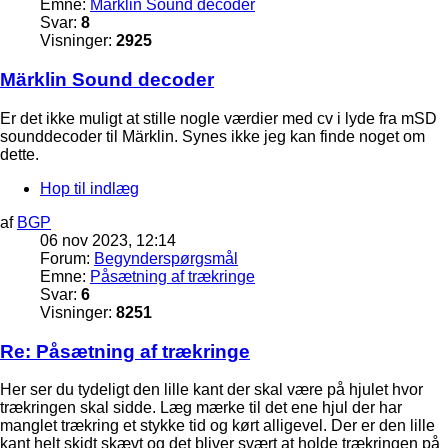
Emne:
Märklin Sound decoder
Svar:
8
Visninger:
2925
Märklin Sound decoder
Er det ikke muligt at stille nogle værdier med cv i lyde fra mSD
sounddecoder til Märklin. Synes ikke jeg kan finde noget om
dette.
Hop til indlæg
af
BGP
06 nov 2023, 12:14
Forum:
Begynderspørgsmål
Emne:
Påsætning af trækringe
Svar:
6
Visninger:
8251
Re: Påsætning af trækringe
Her ser du tydeligt den lille kant der skal være på hjulet hvor
trækringen skal sidde. Læg mærke til det ene hjul der har
manglet trækring et stykke tid og kørt alligevel. Der er den lille
kant helt skidt skævt og det bliver svært at holde trækringen på