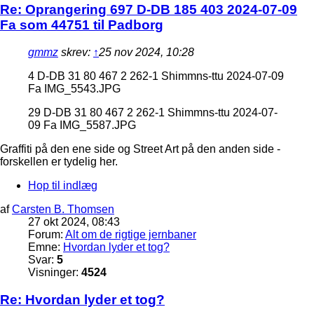
Re: Oprangering 697 D-DB 185 403 2024-07-09
Fa som 44751 til Padborg
gmmz
skrev:
↑
25 nov 2024, 10:28
4 D-DB 31 80 467 2 262-1 Shimmns-ttu 2024-07-09
Fa IMG_5543.JPG
29 D-DB 31 80 467 2 262-1 Shimmns-ttu 2024-07-
09 Fa IMG_5587.JPG
Graffiti på den ene side og Street Art på den anden side -
forskellen er tydelig her.
Hop til indlæg
af
Carsten B. Thomsen
27 okt 2024, 08:43
Forum:
Alt om de rigtige jernbaner
Emne:
Hvordan lyder et tog?
Svar:
5
Visninger:
4524
Re: Hvordan lyder et tog?