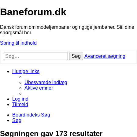
Baneforum.dk
Dansk forum om modeljernbaner og rigtige jernbaner. Stil dine
spørgsmål her.
Spring til indhold
Søg
Avanceret søgning
Hurtige links
Ubesvarede indlæg
Aktive emner
Log ind
Tilmeld
Boardindeks
Søg
Søg
Søgningen gav 173 resultater