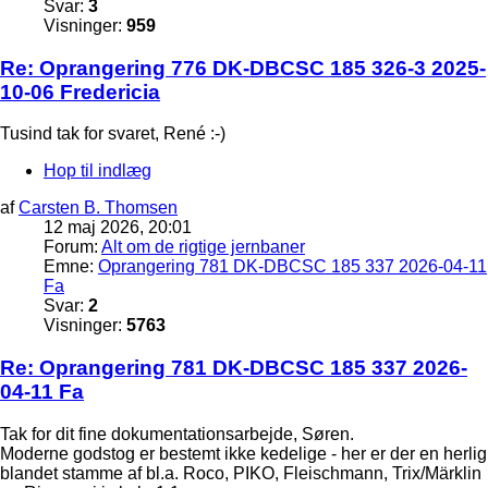
Svar:
3
Visninger:
959
Re: Oprangering 776 DK-DBCSC 185 326-3 2025-
10-06 Fredericia
Tusind tak for svaret, René :-)
Hop til indlæg
af
Carsten B. Thomsen
12 maj 2026, 20:01
Forum:
Alt om de rigtige jernbaner
Emne:
Oprangering 781 DK-DBCSC 185 337 2026-04-11
Fa
Svar:
2
Visninger:
5763
Re: Oprangering 781 DK-DBCSC 185 337 2026-
04-11 Fa
Tak for dit fine dokumentationsarbejde, Søren.
Moderne godstog er bestemt ikke kedelige - her er der en herlig
blandet stamme af bl.a. Roco, PIKO, Fleischmann, Trix/Märklin