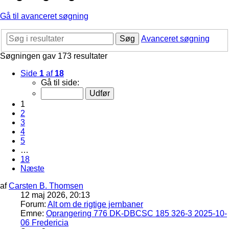
Gå til avanceret søgning
Søg
Avanceret søgning
Søgningen gav 173 resultater
Side
1
af
18
Gå til side:
1
2
3
4
5
…
18
Næste
af
Carsten B. Thomsen
12 maj 2026, 20:13
Forum:
Alt om de rigtige jernbaner
Emne:
Oprangering 776 DK-DBCSC 185 326-3 2025-10-
06 Fredericia