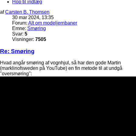
Hop til indlæg
af
Carsten B. Thomsen
30 mar 2024, 13:35
Forum:
Alt om modeljernbaner
Emne:
Smøring
Svar:
5
Visninger:
7505
Re: Smøring
Hvad angår smøring af vognhjul, så har den gode Martin
(marklinofsweden på YouTube) en fin metode til at undgå
"oversmøring":