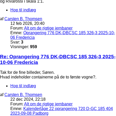
og Rivarossi i skala 1:1.
Hop til indlæg
af
Carsten B. Thomsen
12 feb 2026, 20:40
Forum:
Alt om de rigtige jernbaner
Emne:
Oprangering 776 DK-DBCSC 185 326-3 2025-10-
06 Fredericia
Svar:
3
Visninger:
959
Re: Oprangering 776 DK-DBCSC 185 326-3 2025-
10-06 Fredericia
Tak for de fine billeder, Søren.
Hvad indeholder containerne på de to første vogne?.
Hop til indlæg
af
Carsten B. Thomsen
22 dec 2024, 22:18
Forum:
Alt om de rigtige jernbaner
Emne:
Kalenderlåge 22 oprangering 720 D-GC 185 404
2023-09-08 Padborg