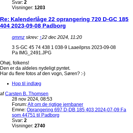
Svar:
2
Visninger:
1203
Re: Kalenderlåge 22 oprangering 720 D-GC 185
404 2023-09-08 Padborg
gmmz
skrev:
↑
22 dec 2024, 11:20
3 S-GC 45 74 438 1 038-9 Laaeilprss 2023-09-08
Pa IMG_2491.JPG
Ohøj, folkens!
Den er da aldeles nydeligt pyntet.
Har du flere fotos af den vogn, Søren? :-)
Hop til indlæg
af
Carsten B. Thomsen
28 nov 2024, 08:53
Forum:
Alt om de rigtige jernbaner
Emne:
Oprangering 697 D-DB 185 403 2024-07-09 Fa
som 44751 til Padborg
Svar:
2
Visninger:
2740