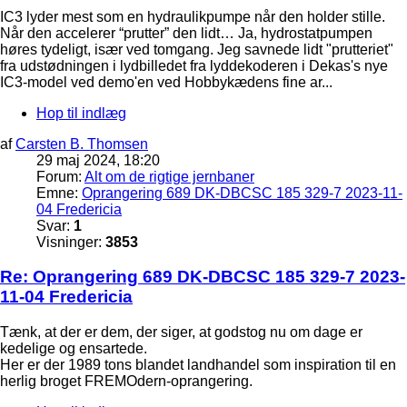
IC3 lyder mest som en hydraulikpumpe når den holder stille.
Når den accelerer “prutter” den lidt… Ja, hydrostatpumpen
høres tydeligt, især ved tomgang. Jeg savnede lidt "prutteriet"
fra udstødningen i lydbilledet fra lyddekoderen i Dekas's nye
IC3-model ved demo'en ved Hobbykædens fine ar...
Hop til indlæg
af
Carsten B. Thomsen
29 maj 2024, 18:20
Forum:
Alt om de rigtige jernbaner
Emne:
Oprangering 689 DK-DBCSC 185 329-7 2023-11-
04 Fredericia
Svar:
1
Visninger:
3853
Re: Oprangering 689 DK-DBCSC 185 329-7 2023-
11-04 Fredericia
Tænk, at der er dem, der siger, at godstog nu om dage er
kedelige og ensartede.
Her er der 1989 tons blandet landhandel som inspiration til en
herlig broget FREMOdern-oprangering.