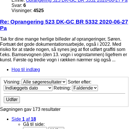
Emne:
Oprangering 523 DK-GC BR 5332 2020-06-27 Pa
Svar:
6
Visninger:
4525
Re: Oprangering 523 DK-GC BR 5332 2020-06-27
Pa
Tak for dine mange herlige billeder af oprangeringer, Søren.
Fortsæt det gode dokumentationsarbejde, også i 2022. Med
risiko for at støde nogen, så synes jeg at flot udført graffiti som
f.eks. Bamsevognen (den 13. vogn i vognstammen) ligefrem er
kunst. Første og tredie vogn i rækken nærmer sig også ...
Hop til indlæg
Visning:
Sorter efter:
Retning:
Søgningen gav 173 resultater
Side
1
af
18
Gå til side: