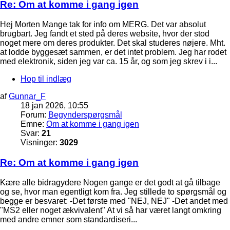
Re: Om at komme i gang igen
Hej Morten Mange tak for info om MERG. Det var absolut
brugbart. Jeg fandt et sted på deres website, hvor der stod
noget mere om deres produkter. Det skal studeres nøjere. Mht.
at lodde byggesæt sammen, er det intet problem. Jeg har rodet
med elektronik, siden jeg var ca. 15 år, og som jeg skrev i i...
Hop til indlæg
af
Gunnar_F
18 jan 2026, 10:55
Forum:
Begynderspørgsmål
Emne:
Om at komme i gang igen
Svar:
21
Visninger:
3029
Re: Om at komme i gang igen
Kære alle bidragydere Nogen gange er det godt at gå tilbage
og se, hvor man egentligt kom fra. Jeg stillede to spørgsmål og
begge er besvaret: -Det første med "NEJ, NEJ" -Det andet med
"MS2 eller noget ækvivalent" At vi så har været langt omkring
med andre emner som standardiseri...