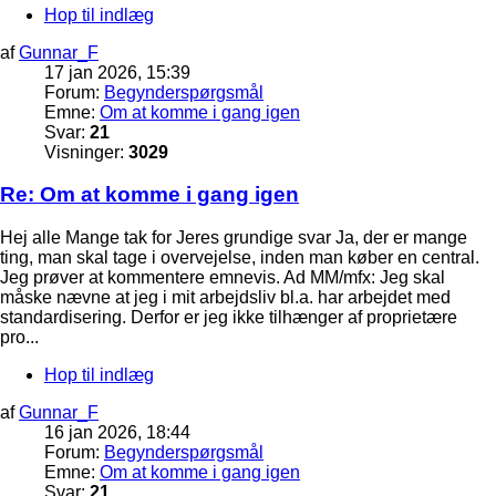
Hop til indlæg
af
Gunnar_F
17 jan 2026, 15:39
Forum:
Begynderspørgsmål
Emne:
Om at komme i gang igen
Svar:
21
Visninger:
3029
Re: Om at komme i gang igen
Hej alle Mange tak for Jeres grundige svar Ja, der er mange
ting, man skal tage i overvejelse, inden man køber en central.
Jeg prøver at kommentere emnevis. Ad MM/mfx: Jeg skal
måske nævne at jeg i mit arbejdsliv bl.a. har arbejdet med
standardisering. Derfor er jeg ikke tilhænger af proprietære
pro...
Hop til indlæg
af
Gunnar_F
16 jan 2026, 18:44
Forum:
Begynderspørgsmål
Emne:
Om at komme i gang igen
Svar:
21