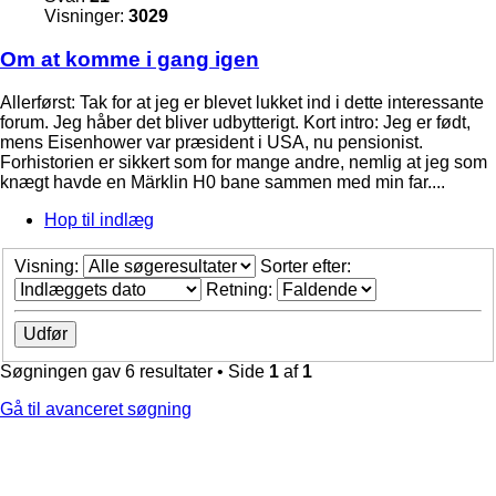
Visninger:
3029
Om at komme i gang igen
Allerførst: Tak for at jeg er blevet lukket ind i dette interessante
forum. Jeg håber det bliver udbytterigt. Kort intro: Jeg er født,
mens Eisenhower var præsident i USA, nu pensionist.
Forhistorien er sikkert som for mange andre, nemlig at jeg som
knægt havde en Märklin H0 bane sammen med min far....
Hop til indlæg
Visning:
Sorter efter:
Retning:
Søgningen gav 6 resultater • Side
1
af
1
Gå til avanceret søgning