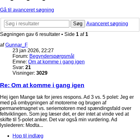
Gå til avanceret søgning
Søg
Avanceret søgning
Søgningen gav 6 resultater • Side
1
af
1
af
Gunnar_F
23 jan 2026, 22:27
Forum:
Begynderspørgsmål
Emne:
Om at komme i gang igen
Svar:
21
Visninger:
3029
Re: Om at komme i gang igen
Hej igen Mange tak for jeres respons. Ad 3 vs. 5 polet: Jeg er
med på ombygningen af motorerne og brugen af
permanetmagnet vs. seriemotoren med spændingsfald over
feltviklingen. Som jeg læser det, er der intet at vinde ved at
skifte til 5-polet anker. Det var også min vurdering. Ad
lyslederen: Modta...
Hop til indlæg