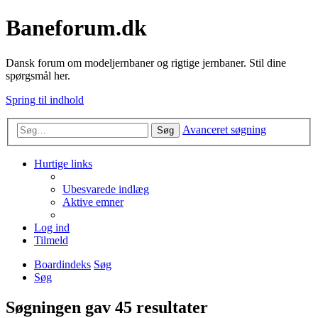
Baneforum.dk
Dansk forum om modeljernbaner og rigtige jernbaner. Stil dine
spørgsmål her.
Spring til indhold
Avanceret søgning
Søg
Hurtige links
Ubesvarede indlæg
Aktive emner
Log ind
Tilmeld
Boardindeks
Søg
Søg
Søgningen gav 45 resultater