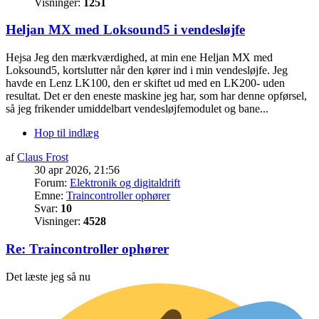
Visninger:
1251
Heljan MX med Loksound5 i vendesløjfe
Hejsa Jeg den mærkværdighed, at min ene Heljan MX med
Loksound5, kortslutter når den kører ind i min vendesløjfe. Jeg
havde en Lenz LK100, den er skiftet ud med en LK200- uden
resultat. Det er den eneste maskine jeg har, som har denne opførsel,
så jeg frikender umiddelbart vendesløjfemodulet og bane...
Hop til indlæg
af
Claus Frost
30 apr 2026, 21:56
Forum:
Elektronik og digitaldrift
Emne:
Traincontroller ophører
Svar:
10
Visninger:
4528
Re: Traincontroller ophører
Det læste jeg så nu