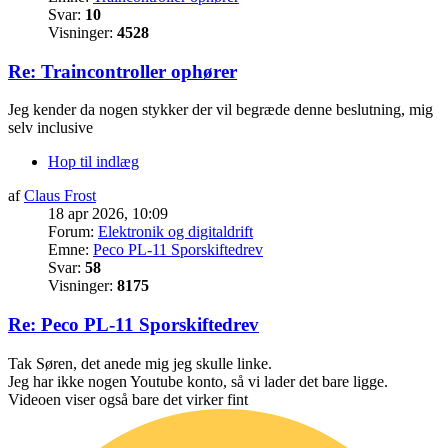
Svar:
10
Visninger:
4528
Re: Traincontroller ophører
Jeg kender da nogen stykker der vil begræde denne beslutning, mig
selv inclusive
Hop til indlæg
af
Claus Frost
18 apr 2026, 10:09
Forum:
Elektronik og digitaldrift
Emne:
Peco PL-11 Sporskiftedrev
Svar:
58
Visninger:
8175
Re: Peco PL-11 Sporskiftedrev
Tak Søren, det anede mig jeg skulle linke.
Jeg har ikke nogen Youtube konto, så vi lader det bare ligge.
Videoen viser også bare det virker fint