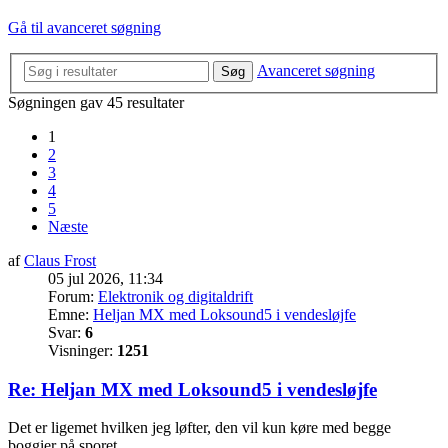
Gå til avanceret søgning
Avanceret søgning
Søg
Søgningen gav 45 resultater
1
2
3
4
5
Næste
af
Claus Frost
05 jul 2026, 11:34
Forum:
Elektronik og digitaldrift
Emne:
Heljan MX med Loksound5 i vendesløjfe
Svar:
6
Visninger:
1251
Re: Heljan MX med Loksound5 i vendesløjfe
Det er ligemet hvilken jeg løfter, den vil kun køre med begge
boggier på sporet