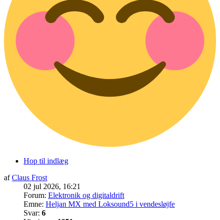
Hop til indlæg
af
Claus Frost
02 jul 2026, 16:21
Forum:
Elektronik og digitaldrift
Emne:
Heljan MX med Loksound5 i vendesløjfe
Svar:
6