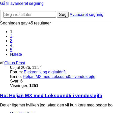
Gå til avanceret søgning
Søg
Avanceret søgning
Søgningen gav 45 resultater
1
2
3
4
5
Næste
af
Claus Frost
05 jul 2026, 11:34
Forum:
Elektronik og digitaldrift
Emne:
Heljan MX med Loksound5 i vendesløjfe
Svar:
6
Visninger:
1251
Re: Heljan MX med Loksound5 i vendesløjfe
Det er ligemet hvilken jeg løfter, den vil kun køre med begge bo